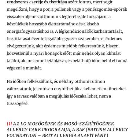
rendszeres cseréje és tisztítása
azért fontos, mert segít
megelőzni, hogy a por, a pollenek vagy a penészgomba-spórák
visszakerüljenek otthonunk légterébe, de hozzájárul a
készülékek hosszabb élettartamához és a kisebb
energiafogyasztáshoz is. A légkondicionálók karbantartását,
tisztíttatását évente legalább egyszer szakemberrel érdemes
elvégeztetünk, akit érdemes mielőbb felkeresnünk, hiszen
közvetlenül a nyári hónapok előtt már nehéz olyan klímást
találni, aki ne lenne betáblázva, és belátható időn belül el tudná
végezni a munkát.
Ha időben felkészülünk, és néhány otthoni rutinon
változtatunk, jelentősen enyhíthetjük a kellemetlen tüneteket –
így a tavasz valóban a megújulás időszaka lehet, nem a
tüsszögésé.
[1]
AZ LG MOSÓGÉPEK ÉS MOSÓ-SZÁRÍTÓGÉPEK
ALLERGY CARE PROGRAMJA, A BAF (BRITISH ALLERGY
FOUNDATION – BRIT ALLERGIA ALAPÍTVÁNY)