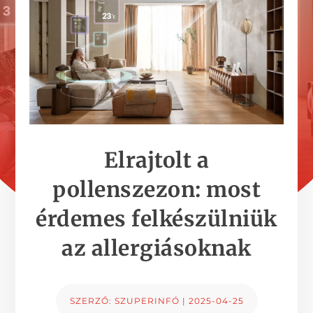
Elrajtolt a
pollenszezon: most
érdemes felkészülniük
az allergiásoknak
SZERZŐ:
SZUPERINFÓ
|
2025-04-25