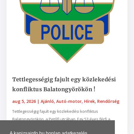
Tettlegességig fajult egy közlekedési
konfliktus Balatongyörökön !
aug 5, 2026
|
Ajánló
,
Autó-motor
,
Hírek
,
Rendőrség
Tettlegességig fajult egy közlekedési konfliktus
Balatongyörökön, a Petőfi utcában. Egy 53 éves férfi a
párjával biciklizett a vízpart felé, amikor egy...
A kanizsainfo.hu honlap adatkezelés