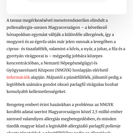
A tavasz megérkezésével menetrendszerűen elindult a
pollenallergia-szezon Magyarországon – a következő
hónapokban egymást váltják a különféle allergének, így a
mogyoró és az égerfa után már jelen vannak a levegőben a
ciprus- és tiszafafélék, valamint a kőris, a nyár, a juhar, a fűz és a
gyertyán virágporai is – mégpedig jobbára közepes
koncentrációban, a Nemzeti Népegészségügyi és
Gyógyszerészeti Központ (NNGYK) honlapján elérhető
információk
alapján. Májustól a pázsitfűfélék, júliustól pedig a
legtöbbek számára gondot okozó parlagfű virágzása hozhat
komolyabb kellemetlenségeket.
Rengeteg embert érint hazánkban a probléma: az NNGYK
korábbi adatai szerint Magyarországon
közel 2,5 millió ember
szenved valamilyen allergiás megbetegedésben, és minden
tizedik magyar küzd a leginkább allergizáló parlagfű pollenje