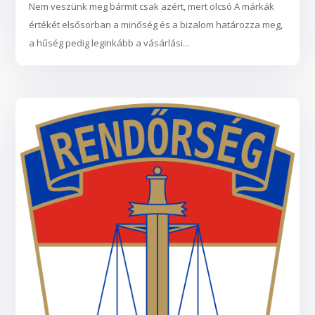
Nem veszünk meg bármit csak azért, mert olcsó A márkák
értékét elsősorban a minőség és a bizalom határozza meg,
a hűség pedig leginkább a vásárlási...