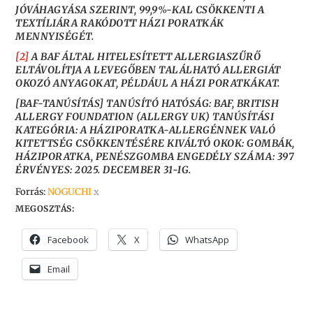
JÓVÁHAGYÁSA SZERINT, 99,9%-KAL CSÖKKENTI A
TEXTÍLIÁRA RAKÓDOTT HÁZI PORATKÁK
MENNYISÉGÉT.
[2]
A BAF ÁLTAL HITELESÍTETT ALLERGIASZŰRŐ
ELTÁVOLÍTJA A LEVEGŐBEN TALÁLHATÓ ALLERGIÁT
OKOZÓ ANYAGOKAT, PÉLDÁUL A HÁZI PORATKÁKAT.
[BAF-TANÚSÍTÁS] TANÚSÍTÓ HATÓSÁG: BAF, BRITISH
ALLERGY FOUNDATION (ALLERGY UK) TANÚSÍTÁSI
KATEGÓRIA: A HÁZIPORATKA-ALLERGÉNNEK VALÓ
KITETTSÉG CSÖKKENTÉSÉRE KIVÁLTÓ OKOK: GOMBÁK,
HÁZIPORATKA, PENÉSZGOMBA ENGEDÉLY SZÁMA: 397
ÉRVÉNYES: 2025. DECEMBER 31-IG.
Forrás:
NOGUCHI
x
MEGOSZTÁS:
Facebook
X
WhatsApp
Email