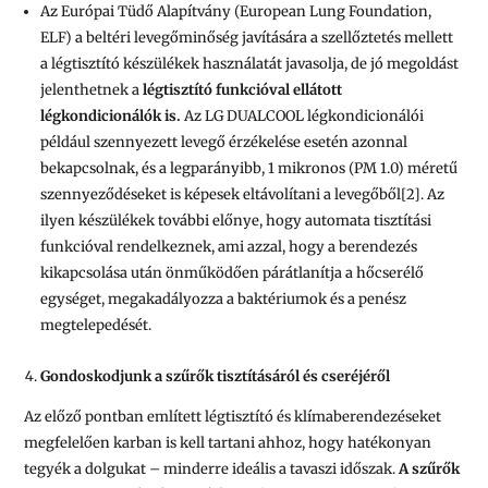
Az Európai Tüdő Alapítvány (European Lung Foundation,
ELF) a beltéri levegőminőség javítására a szellőztetés mellett
a légtisztító készülékek használatát javasolja, de jó megoldást
jelenthetnek a
légtisztító funkcióval ellátott
légkondicionálók is.
Az LG DUALCOOL légkondicionálói
például szennyezett levegő érzékelése esetén azonnal
bekapcsolnak, és a legparányibb, 1 mikronos (PM 1.0) méretű
szennyeződéseket is képesek eltávolítani a levegőből
[2]
. Az
ilyen készülékek további előnye, hogy automata tisztítási
funkcióval rendelkeznek, ami azzal, hogy a berendezés
kikapcsolása után önműködően párátlanítja a hőcserélő
egységet, megakadályozza a baktériumok és a penész
megtelepedését.
Gondoskodjunk a szűrők tisztításáról és cseréjéről
Az előző pontban említett légtisztító és klímaberendezéseket
megfelelően karban is kell tartani ahhoz, hogy hatékonyan
tegyék a dolgukat – minderre ideális a tavaszi időszak.
A szűrők