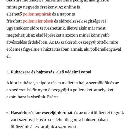
okozta tünetekkel, a pázsitfűfélékre pedig az allergiások
mintegy negyede érzékeny. Az online is
elérhető
pollennaptárak
és a naponta
frissített
pollenjelentések
és előrejelzések segítségével
ugyanakkor előre tervezhetünk, illetve akár már most
megtehetjük az első lépéseket a szezon minél könnyebb
átvészelése érdekében. Az LG szakértői összegyűjtötték, mire
érdemes figyelnie a háztartásában annak, aki pollenallergiával
él.
Ruhacsere és hajmosás: első védelmi vonal
A kinti ruházat, a cipő, a táska mellett a haj, a szemöldök és az
arcszőrzet is könnyen összegyűjti a polleneket, amelyeket
aztán haza is viszünk. Ezért:
Hazaérkezéskor cseréljünk ruhát
, és az utcai öltözetet tegyük
zárt szennyeskosárba – lehetőleg ne a hálószobában
öltözzünk át és tároljuk a szennyest.