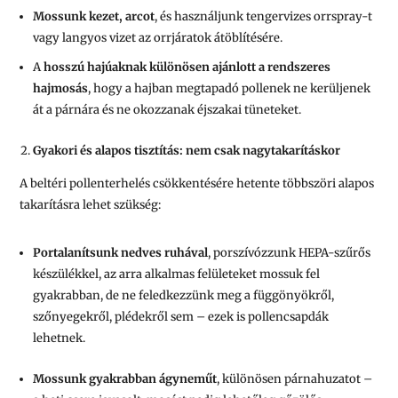
Mossunk kezet, arcot
, és használjunk tengervizes orrspray-t
vagy langyos vizet az orrjáratok átöblítésére.
A
hosszú hajúaknak különösen ajánlott a rendszeres
hajmosás
, hogy a hajban megtapadó pollenek ne kerüljenek
át a párnára és ne okozzanak éjszakai tüneteket.
Gyakori és alapos tisztítás: nem csak nagytakarításkor
A beltéri pollenterhelés csökkentésére hetente többszöri alapos
takarításra lehet szükség:
Portalanítsunk nedves ruhával
, porszívózzunk HEPA-szűrős
készülékkel, az arra alkalmas felületeket mossuk fel
gyakrabban, de ne feledkezzünk meg a függönyökről,
szőnyegekről, plédekről sem – ezek is pollencsapdák
lehetnek.
Mossunk gyakrabban ágyneműt
, különösen párnahuzatot –