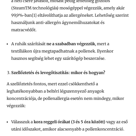
a heti csere javasolt, mosást pedig lehetőleg gőzölős
(Steam
TM
technológiás) mosógéppel végezzük, amely akár
99,9%-ban
[1]
eltávolíthatja az allergéneket. Lehetőség szerint
használjunk anti-allergén ágyneműhuzatokat és
matracvédőt.
A ruhák szárítását
ne a szabadban végezzük
, mert a
textíliákon újra megtapadhatnak a pollenek. Ilyenkor
hasznos segítség lehet egy szárítógép beszerzése.
Szellőztetés és levegőtisztítás: mikor és hogyan?
A szellőztetés fontos, mert ezzel csökkenthető a
leghatékonyabban a beltéri légszennyező anyagok
koncentrációja, de pollenallergia esetén nem mindegy, mikor
végezzük:
Válasszuk a
kora reggeli órákat (3 és 5 óra között)
vagy az eső
utáni időszakot, amikor alacsonyabb a pollenkoncentráció.