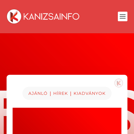
|
|
AJÁNLÓ
HÍREK
KIADVÁNYOK