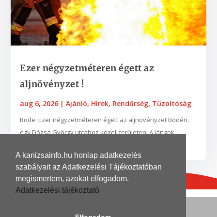
Ezer négyzetméteren égett az
aljnövényzet !
aug 6, 2026
|
Ajánló
,
Hírek
,
Rendőrség
,
Tűzoltóság
Böde: Ezer négyzetméteren égett az aljnövényzet Bödén,
egy Dózsa György utcához közeli területen. A lángok
néhány fába is belekaptak. A zalaegerszegi...
A kanizsainfo.hu honlap adatkezelés
szabályait az Adatkezelési Tájékoztatóban
megismertem, azokat elfogadom.
Adatkezelési tájékoztató
© 2026
| Grafika és kivitelezés
DinoDinelli