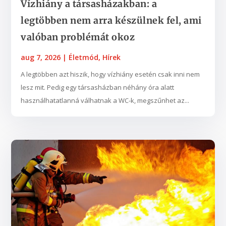
Vízhiány a társasházakban: a
legtöbben nem arra készülnek fel, ami
valóban problémát okoz
aug 7, 2026
|
Életmód
,
Hírek
A legtöbben azt hiszik, hogy vízhiány esetén csak inni nem
lesz mit. Pedig egy társasházban néhány óra alatt
használhatatlanná válhatnak a WC-k, megszűnhet az...