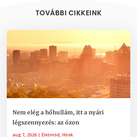
TOVÁBBI CIKKEINK
Nem elég a hőhullám, itt a nyári
légszennyezés: az ózon
aug 7, 2026
|
Életmód
,
Hírek