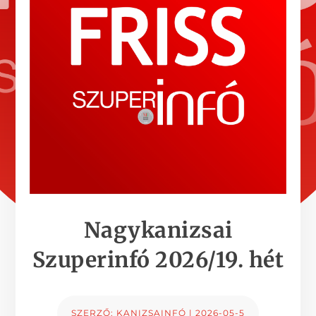
Nagykanizsai
Szuperinfó 2026/19. hét
SZERZŐ:
KANIZSAINFÓ
|
2026-05-5