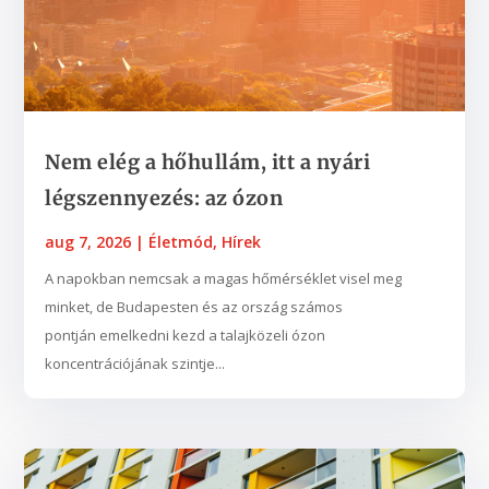
Nem elég a hőhullám, itt a nyári
légszennyezés: az ózon
aug 7, 2026
|
Életmód
,
Hírek
A napokban nemcsak a magas hőmérséklet visel meg
minket, de Budapesten és az ország számos
pontján emelkedni kezd a talajközeli ózon
koncentrációjának szintje...