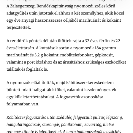
A Zalaegerszegi Rendőrkapitányság nyomozói széles körű
adatgyűjtés után jutottak el ahhoz a két személyhez, akik közel
egy éve anyagi haszonszerzés céljából marihuánát és kokaint
terjesztettek.
A rendőrök péntek délután ütöttek rajta a 32 éves férfin és 22
éves élettársán. A kutatások során a nyomozók 184 gramm
marihuánát és 3,2 g kokaint, mobiltelefonokat, gépkocsit,
valamint a porciózáshoz és az árusításhoz szükséges eszközöket
találtak és foglaltak le.
A nyomozók előállították, majd kábítószer-kereskedelem
bűntett miatt hallgatták ki őket, valamint kezdeményezték
egyikük letartóztatásukat. A fogyasztók azonosítása
folyamatban van.
Kábítószer fogyasztása után szédülés, felgyorsult pulzus, légszomj,
hangulatingadozás, szorongás, pánikroham, zavartság, illetve
remegés tünete is jelentkezhet. Az arra hajlamosaknál a pszichés