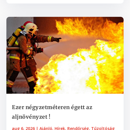
Ezer négyzetméteren égett az
aljnövényzet !
aug 6, 2026
|
Ajánló
,
Hírek
,
Rendőrség
,
Tűzoltóság