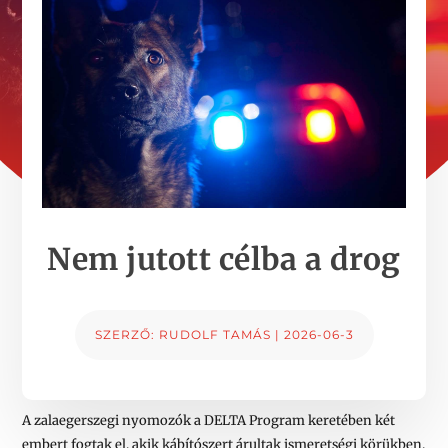
Nem jutott célba a drog
SZERZŐ:
RUDOLF TAMÁS
|
2026-06-3
A zalaegerszegi nyomozók a DELTA Program keretében két
embert fogtak el, akik kábítószert árultak ismeretségi körükben.