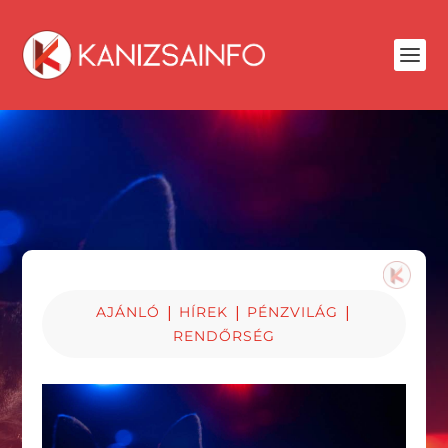
|
|
|
AJÁNLÓ
HÍREK
PÉNZVILÁG
RENDŐRSÉG