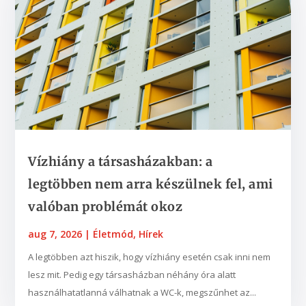
Vízhiány a társasházakban: a
legtöbben nem arra készülnek fel, ami
valóban problémát okoz
aug 7, 2026
|
Életmód
,
Hírek
A legtöbben azt hiszik, hogy vízhiány esetén csak inni nem
lesz mit. Pedig egy társasházban néhány óra alatt
használhatatlanná válhatnak a WC-k, megszűnhet az...