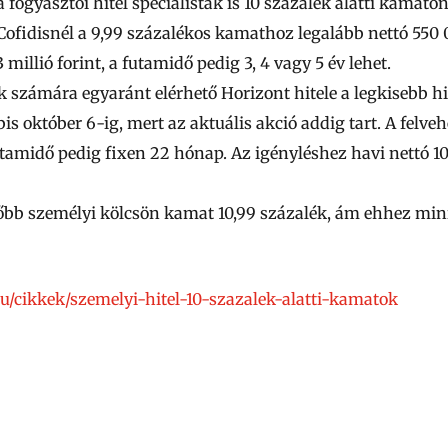
 fogyasztói hitel specialisták is 10 százalék alatti kamato
Cofidisnél
a 9,99 százalékos kamathoz legalább nettó
550 
3 millió
forint, a futamidő pedig
3, 4
vagy 5 év lehet.
ek számára egyaránt elérhető Horizont hitele a legkisebb hi
s október 6-ig, mert az aktuális akció addig tart. A felveh
futamidő pedig fixen 22 hónap. Az igényléshez havi nettó
1
őbb személyi kölcsön kamat 10,99 százalék, ám ehhez m
hu/cikkek/szemelyi-hitel-10-szazalek-alatti-kamatok