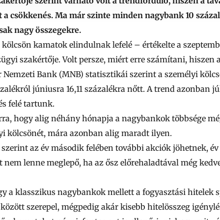
akértője szerint várható volt a trendforduló, hiszen a t
lt a csökkenés. Ma már szinte minden nagybank 10 százal
csak nagy összegekre.
i kölcsön kamatok elindulnak lefelé – értékelte a szeptem
ügyi szakértője. Volt persze, miért erre számítani, hisze
 Nemzeti Bank (MNB) statisztikái szerint a személyi kölcs
zalékról júniusra 16,11 százalékra nőtt. A trend azonban jú
 felé tartunk.
 arra, hogy alig néhány hónapja a nagybankok többsége m
i kölcsönét, mára azonban alig maradt ilyen.
 szerint
az év második felében további akciók jöhetnek, é
Ezért nem lenne meglepő, ha az ősz előrehaladtával még ke
y a klasszikus nagybankok mellett a fogyasztási hitelek sp
 között szerepel, mégpedig akár kisebb hitelösszeg igényl