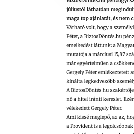
BiztosDöntés.hu pénzügyi sz
júliustól láthatóan megindu
maga top ajánlatát, és nem 
Várható volt, hogy a személy
Péter
, a BiztosDöntés.hu pénz
emelkedést láttunk: a Magyar
mutatója a márciusi 15,87 szá
már egyértelműen a csökkenés
Gergely Péter emlékeztetett
kínálta legkedvezőbb személy
A BiztosDöntés.hu szakértője
nő a hitel iránti kereslet. 
vélekedett Gergely Péter.
Ami kissé meglepő, az az, hog
a
Provident
is a legolcsóbbak