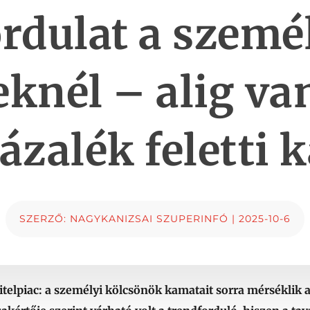
rdulat a szemé
eknél – alig v
zázalék feletti 
SZERZŐ:
NAGYKANIZSAI SZUPERINFÓ
|
2025-10-6
telpiac: a személyi kölcsönök kamatait sorra mérséklik a