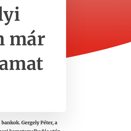
lyi
an már
kamat
 bankok. Gergely Péter, a