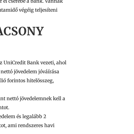
ár el cserébe a bank. Vannak
utamidő végéig teljesíteni
LACSONY
z UniCredit Bank vezeti, ahol
 nettó jövedelem jóváírása
lió
forintos hitelösszeg,
int nettó jövedelemnek kell a
ntot.
vedelem és legalább
2
tot, ami rendszeres havi