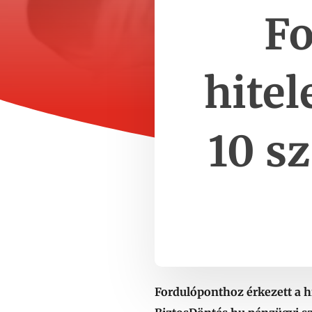
Fo
hitel
10 s
Fordulóponthoz érkezett a hi