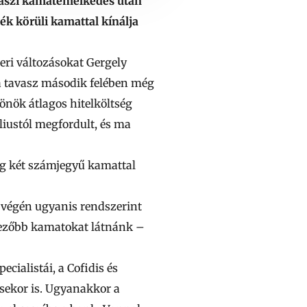
avaszi kamatemelkedés után
ék körüli kamattal kínálja
beri változásokat
Gergely
n a tavasz második felében még
önök átlagos hitelköltség
liustól megfordult, és ma
ég két számjegyű kamattal
v végén
ugyanis rendszerint
dvezőbb kamatokat látnánk –
ecialistái, a
Cofidis
és
ésekor is. Ugyanakkor a