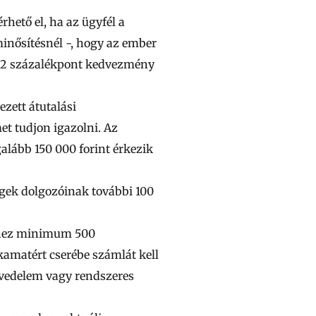
hető el, ha az ügyfél a
 minősítésnél -, hogy az ember
 0,2 százalékpont kedvezmény
zett átutalási
et tudjon igazolni. Az
egalább
150 000
forint érkezik
égek dolgozóinak további 100
mihez minimum
500
kamatért cserébe számlát kell
 jövedelem vagy rendszeres