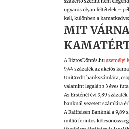
szakértő szerint nem elegendő
ugyanis olyan feltételek – pé
kell, különben a kamatkedvez
MIT VÁRNA
KAMATÉRT
A BiztosDöntés.hu
személyi k
9,44 százalék az akciós kama
UniCredit bankszámlára, csop
valamint legalább 3 éves fut
Az
Ersténél
évi 9,89 százalék
banknál vezetett számlára érk
A
Raiffeisen Banknál
a 9,89 
millió
forintos kölcsönösszeg 