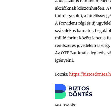
A klasszikus bankok mellett a
akcióiknak köszönhetően. A
tudni igazolni, a hitelösszeg
A
Provident
régi és új ügyfel
százalékos kamatot. Legalábbi
millió
forint között lehet, a 
rendszeres jövedelem is elég.
Az
OTP Banknál
a legkedvez
igényelni.
Forrás:
https://biztosdontes.
MEGOSZTÁS: