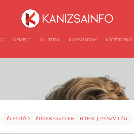
ÓD
KIEMELT
KULTÚRA
KIADVÁNYOK
KÖZÉRDEKŰ
|
|
|
ÉLETMÓD
ÉRDEKESSÉGEK
HÍREK
PÉNZVILÁG