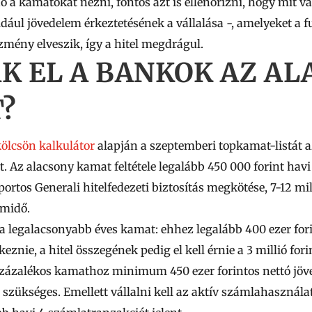
 a kamatokat nézni, fontos azt is ellenőrizni, hogy mit v
ldául jövedelem érkeztetésének a vállalása -, amelyeket a f
mény elveszik, így a hitel megdrágul.
K EL A BANKOK AZ A
?
ölcsön kalkulátor
alapján a szeptemberi topkamat-listát a
t. Az alacsony kamat feltétele legalább
450 000
forint havi
ortos Generali hitelfedezeti biztosítás megkötése,
7-12 mil
amidő.
 a legalacsonyabb éves kamat: ehhez legalább
400 ezer
for
eznie, a hitel összegének pedig el kell érnie a
3 millió
fori
százalékos kamathoz minimum
450 ezer
forintos nettó jö
szükséges. Emellett vállalni kell az aktív számlahasznála