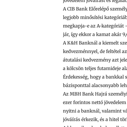
jövedelem jóváírást és legalá
A
CIB Bank
Előrelépő személy
legjobb minősítési kategóriáb
megkapja-e az A-kategóriát –
jár, így ekkor a kamat akár 9,
A
K&H Banknál
a kiemelt sz
kedvezménnyel, de feltétel az
átutalási kedvezmény azt jel
a kölcsön teljes futamideje a
Érdekesség, hogy a bankkal 
bázisponttal alacsonyabb leh
Az
MBH Bank
Hajrá személy
ezer
forintos nettó jövedelem
nyitni a banknál, valamint vá
jóváírás érkezik, és a hitel tör