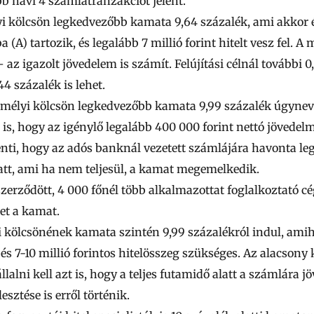
bb havi 4 számlatranzakciót jelent.
i kölcsön legkedvezőbb kamata 9,64 százalék, ami akkor ér
a (A) tartozik, és legalább
7 millió
forint hitelt vesz fel. A
 az igazolt jövedelem is számít. Felújítási célnál további
44 százalék is lehet.
emélyi kölcsön legkedvezőbb kamata 9,99 százalék úgyneve
 is, hogy az igénylő legalább
400 000
forint nettó jövedelm
enti, hogy az adós banknál vezetett számlájára havonta l
latt, ami ha nem teljesül, a kamat megemelkedik.
szerződött,
4 000
főnél több alkalmazottat foglalkoztató c
et a kamat.
i kölcsönének kamata szintén 9,99 százalékról indul, a
 és
7-10 millió
forintos hitelösszeg szükséges. Az alacsony 
llalni kell azt is, hogy a teljes futamidő alatt a számlára
lesztése is erről történik.