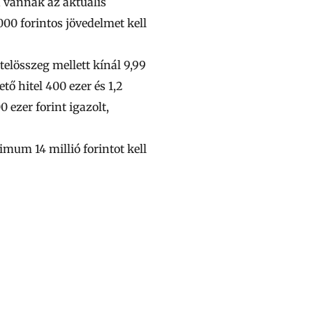
n vannak az aktuális
000
forintos jövedelmet kell
telösszeg mellett kínál 9,99
ető hitel
400 ezer
és
1,2
00 ezer
forint igazolt,
inimum
14 millió
forintot kell