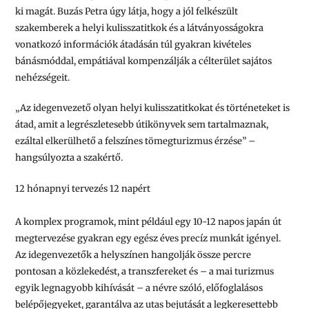
ki magát. Buzás Petra úgy látja, hogy a jól felkészült
szakemberek a helyi kulisszatitkok és a látványosságokra
vonatkozó információk átadásán túl gyakran kivételes
bánásmóddal, empátiával kompenzálják a célterület sajátos
nehézségeit.
„
Az idegenvezető olyan helyi kulisszatitkokat és történeteket is
átad, amit a legrészletesebb útikönyvek sem tartalmaznak,
ezáltal elkerülhető a felszínes tömegturizmus érzése”
–
hangsúlyozta a szakértő.
12 hónapnyi tervezés 12 napért
A komplex programok, mint például egy 10-12 napos japán út
megtervezése gyakran egy egész éves precíz munkát igényel.
Az idegenvezetők a helyszínen hangolják össze percre
pontosan a közlekedést, a transzfereket és – a mai turizmus
egyik legnagyobb kihívását – a névre szóló, előfoglalásos
belépőjegyeket, garantálva az utas bejutását a legkeresettebb