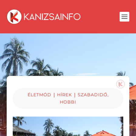
|
|
ÉLETMÓD
HÍREK
SZABADIDŐ,
HOBBI