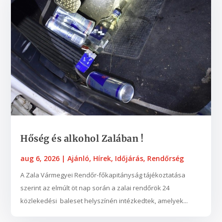
Hőség és alkohol Zalában !
aug 6, 2026
|
Ajánló
,
Hírek
,
Időjárás
,
Rendőrség
A Zala Vármegyei Rendőr-főkapitányság tájékoztatása
szerint az elmúlt öt nap során a zalai rendőrök 24
közlekedési baleset helyszínén intézkedtek, amelyek...