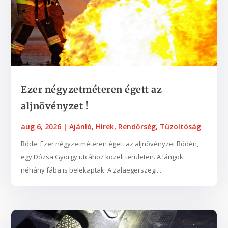
Ezer négyzetméteren égett az
aljnövényzet !
aug 6, 2026
|
Ajánló
,
Hírek
,
Rendőrség
,
Tűzoltóság
Böde: Ezer négyzetméteren égett az aljnövényzet Bödén,
egy Dózsa György utcához közeli területen. A lángok
néhány fába is belekaptak. A zalaegerszegi...