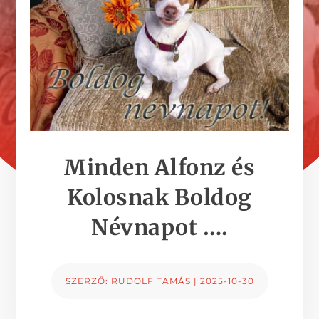
Minden Alfonz és
Kolosnak Boldog
Névnapot ….
SZERZŐ:
RUDOLF TAMÁS
|
2025-10-30