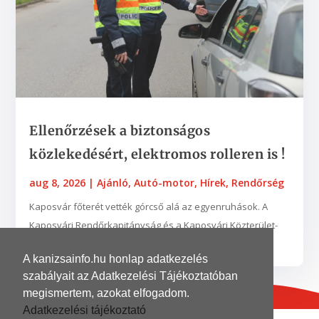
Ellenőrzések a biztonságos
közlekedésért, elektromos rolleren is !
aug 8, 2026
|
Ajánló
,
Autó-motor
,
Hírek
,
Rendőrség
Kaposvár főterét vették górcső alá az egyenruhások. A
Kaposvári Rendőrkapitányság és a Kaposvári Közterület-
felügyelet munkatársai augusztus 3-án...
A kanizsainfo.hu honlap adatkezelés
szabályait az Adatkezelési Tájékoztatóban
megismertem, azokat elfogadom.
Adatkezelési tájékoztató