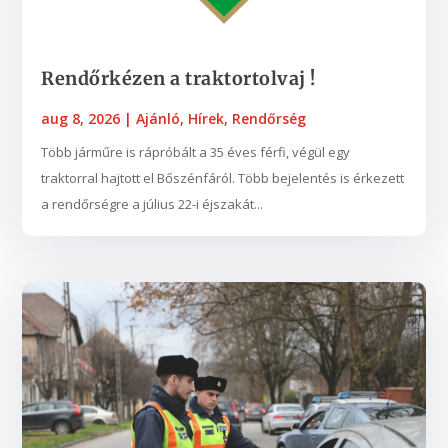
Rendőrkézen a traktortolvaj !
aug 8, 2026
|
Ajánló
,
Hírek
,
Rendőrség
Több járműre is rápróbált a 35 éves férfi, végül egy
traktorral hajtott el Bőszénfáról. Több bejelentés is érkezett
a rendőrségre a július 22-i éjszakát...