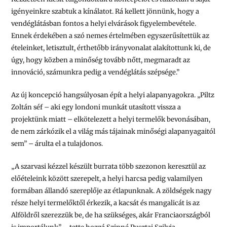
igényeinkre szabtuk a kínálatot. Rá kellett jönnünk, hogy a
vendéglátásban fontos a helyi elvárások figyelembevétele.
Ennek érdekében a szó nemes értelmében egyszerűsítettük az
ételeinket, letisztult, érthetőbb irányvonalat alakítottunk ki, de
úgy, hogy közben a minőség tovább nőtt, megmaradt az
innováció, számunkra pedig a vendéglátás szépsége.”
Az új koncepció hangsúlyosan épít a helyi alapanyagokra. „Piltz
Zoltán séf – aki egy londoni munkát utasított vissza a
projektünk miatt – elkötelezett a helyi termelők bevonásában,
de nem zárkózik el a világ más tájainak minőségi alapanyagaitól
sem” – árulta el a tulajdonos.
„A szarvasi kézzel készült burrata több szezonon keresztül az
előételeink között szerepelt, a helyi harcsa pedig valamilyen
formában állandó szereplője az étlapunknak. A zöldségek nagy
része helyi termelőktől érkezik, a kacsát és mangalicát is az
Alföldről szerezzük be, de ha szükséges, akár Franciaországból