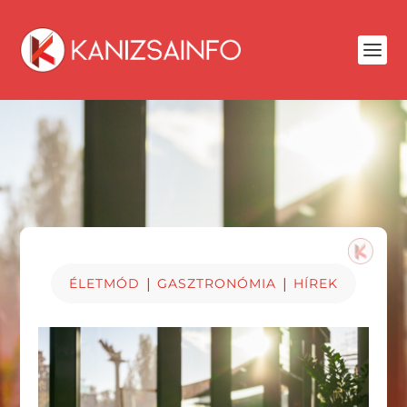
|
|
ÉLETMÓD
GASZTRONÓMIA
HÍREK