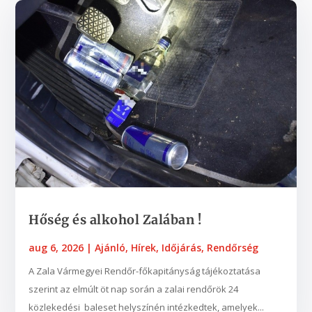
Hőség és alkohol Zalában !
aug 6, 2026
|
Ajánló
,
Hírek
,
Időjárás
,
Rendőrség
A Zala Vármegyei Rendőr-főkapitányság tájékoztatása
szerint az elmúlt öt nap során a zalai rendőrök 24
közlekedési baleset helyszínén intézkedtek, amelyek...