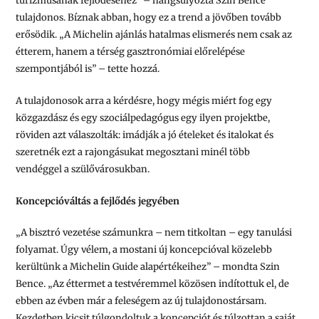
turizmusának fejlődéséhez” – hangsúlyozta Szin Bence
tulajdonos. Bíznak abban, hogy ez a trend a jövőben tovább
erősödik. „A Michelin ajánlás hatalmas elismerés nem csak az
étterem, hanem a térség gasztronómiai előrelépése
szempontjából is” – tette hozzá.
A tulajdonosok arra a kérdésre, hogy mégis miért fog egy
közgazdász és egy szociálpedagógus egy ilyen projektbe,
röviden azt válaszolták: imádják a jó ételeket és italokat és
szeretnék ezt a rajongásukat megosztani minél több
vendéggel a szülővárosukban.
Koncepcióváltás a fejlődés jegyében
„A bisztró vezetése számunkra – nem titkoltan – egy tanulási
folyamat. Úgy vélem, a mostani új koncepcióval közelebb
kerültünk a Michelin Guide alapértékeihez” – mondta Szin
Bence. „Az éttermet a testvéremmel közösen indítottuk el, de
ebben az évben már a feleségem az új tulajdonostársam.
Kezdetben kicsit túlgondoltuk a koncepciót és túlzottan a saját