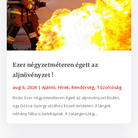
Ezer négyzetméteren égett az
aljnövényzet !
aug 6, 2026
|
Ajánló
,
Hírek
,
Rendőrség
,
Tűzoltóság
Böde: Ezer négyzetméteren égett az aljnövényzet Bödén,
egy Dózsa György utcához közeli területen. A lángok
néhány fába is belekaptak. A zalaegerszegi...