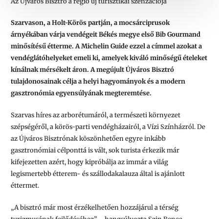
Az Újváros Bisztró a régió új turisztikai szenzációja
Szarvason, a Holt-Körös partján, a mocsárciprusok
árnyékában várja vendégeit Békés megye első Bib Gourmand
minősítésű étterme. A Michelin Guide ezzel a címmel azokat a
vendéglátóhelyeket emeli ki, amelyek kiváló minőségű ételeket
kínálnak mérsékelt áron. A megújult Újváros Bisztró
tulajdonosainak célja a helyi hagyományok és a modern
gasztronómia egyensúlyának megteremtése.
Szarvas híres az arborétumáról, a természeti környezet
szépségéről, a körös-parti vendégházairól, a Vízi Színházról. De
az Újváros Bisztrónak köszönhetően egyre inkább
gasztronómiai célponttá is vált, sok turista érkezik már
kifejezetten azért, hogy kipróbálja az immár a világ
legismertebb étterem- és szállodakalauza által is ajánlott
éttermet.
„A bisztró már most érzékelhetően hozzájárul a térség