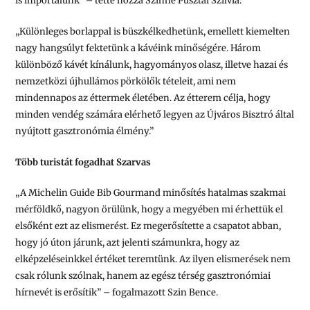
is importálunk” – tette hozzá Szinné Pusztai Szilvia.
„Különleges borlappal is büszkélkedhetünk, emellett kiemelten
nagy hangsúlyt fektetünk a kávéink minőségére. Három
különböző kávét kínálunk, hagyományos olasz, illetve hazai és
nemzetközi újhullámos pörkölők tételeit, ami nem
mindennapos az éttermek életében. Az étterem célja, hogy
minden vendég számára elérhető legyen az Újváros Bisztró által
nyújtott gasztronómia élmény.”
Több turistát fogadhat Szarvas
„A Michelin Guide Bib Gourmand minősítés hatalmas szakmai
mérföldkő, nagyon örülünk, hogy a megyében mi érhettük el
elsőként ezt az elismerést. Ez megerősítette a csapatot abban,
hogy jó úton járunk, azt jelenti számunkra, hogy az
elképzeléseinkkel értéket teremtünk. Az ilyen elismerések nem
csak rólunk szólnak, hanem az egész térség gasztronómiai
hírnevét is erősítik” – fogalmazott Szin Bence.