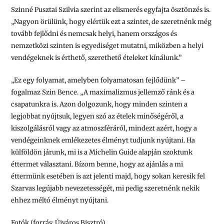
Szinné Pusztai Szilvia szerint az elismerés egyfajta ösztönzés is.
„Nagyon örülünk, hogy elértük ezt a szintet, de szeretnénk még
tovább fejlődni és nemcsak helyi, hanem országos és
nemzetközi szinten is egyediséget mutatni, miközben a helyi
vendégeknek is érthető, szerethető ételeket kínálunk.”
„Ez egy folyamat, amelyben folyamatosan fejlődünk” –
fogalmaz Szin Bence. „A maximalizmus jellemző ránk és a
csapatunkra is. Azon dolgozunk, hogy minden szinten a
legjobbat nyújtsuk, legyen szó az ételek minőségéről, a
kiszolgálásról vagy az atmoszféráról, mindezt azért, hogy a
vendégeinknek emlékezetes élményt tudjunk nyújtani. Ha
külföldön járunk, mi is a Michelin Guide alapján szoktunk
éttermet választani. Bízom benne, hogy az ajánlás a mi
éttermünk esetében is azt jelenti majd, hogy sokan keresik fel
Szarvas legújabb nevezetességét, mi pedig szeretnénk nekik
ehhez méltó élményt nyújtani.
Fotók (forrás: Újváros Bisztró)