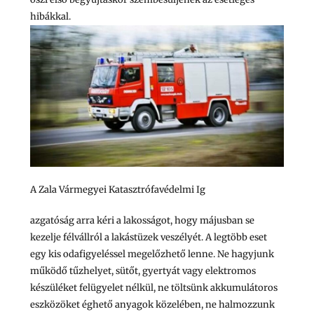
hibákkal.
A Zala Vármegyei Katasztrófavédelmi Ig
azgatóság arra kéri a lakosságot, hogy májusban se
kezelje félvállról a lakástüzek veszélyét. A legtöbb eset
egy kis odafigyeléssel megelőzhető lenne. Ne hagyjunk
működő tűzhelyet, sütőt, gyertyát vagy elektromos
készüléket felügyelet nélkül, ne töltsünk akkumulátoros
eszközöket éghető anyagok közelében, ne halmozzunk