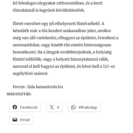
fel felesleges tárgyakat otthonunkban, és a kerti
tűzrakásnál is legyünk körültekintőek.
Életet menthet egy jól elhelyezett füstérzékelő. A
készülék már a tűz kezdeti szakaszában jelez, amikor
még van idő cselekedni, elhagyni az épületet, értesíteni a
szomszédokat, vagy kisebb tűz esetén biztonságosan
beavatkozni. Ha a lángok továbbterjednek, a helyiség
füsttel telítődik, vagy a helyzet bizonytalanná válik,
azonnal el kell hagyni az épületet, és hívni kell a 112-es
segélyhívó számot.
Forrás : Zala katasztrofa.hu
MEGOSZTÁS:
Facebook
X
WhatsApp
Email