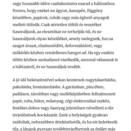
vagy hosszabb időre csatlakoztatva marad a hálózathoz.
Fontos, hogy ezeket ne ágyon, kanapén, függöny
közelében, papírok, ruhák vagy más éghető anyagok
mellett töltsük. Csak sértetlen töltőt és vezetéket
használjunk, az elosztókat ne terheljük túl, és ne
használjunk olyan készüléket, amely melegszik, furcsa
szagot áraszt, elszíneződött, deformálódott, vagy
működés közben rendellenes hangot ad. Ha egy eszköz
töltés közben szokatlanul viselkedik, azonnal válasszuk le
a hálózatról, és ne használjuk tovább.
A jó idő beköszöntével sokan kezdenek nagytakarításba,
pakolásba, lomtalanításba. A garázsban, pincében,
padláson, tárolóban vagy melléképületben felhalmozott
papír, ruha, bútor, műanyag, régi elektronikai eszköz,
festékes doboz vagy faanyag jelentősen növelheti a tűz
terjedésének kockázatát. Ezek a helyiségek gyakran
zsúfoltak, nehezebben áttekinthetők, és ha ott keletkezik
tűz, a lángok gyorsan továbbterjedhetnek az épület más