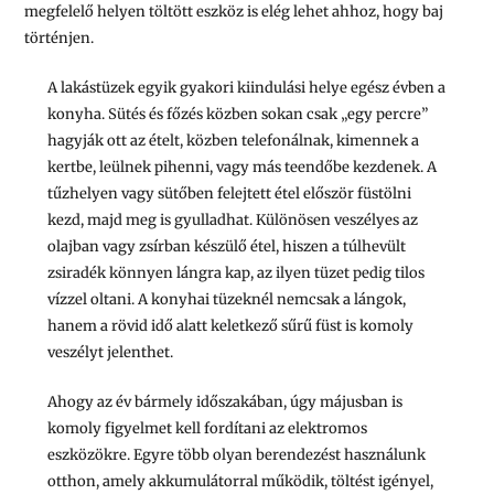
megfelelő helyen töltött eszköz is elég lehet ahhoz, hogy baj
történjen.
A lakástüzek egyik gyakori kiindulási helye egész évben a
konyha. Sütés és főzés közben sokan csak „egy percre”
hagyják ott az ételt, közben telefonálnak, kimennek a
kertbe, leülnek pihenni, vagy más teendőbe kezdenek. A
tűzhelyen vagy sütőben felejtett étel először füstölni
kezd, majd meg is gyulladhat. Különösen veszélyes az
olajban vagy zsírban készülő étel, hiszen a túlhevült
zsiradék könnyen lángra kap, az ilyen tüzet pedig tilos
vízzel oltani. A konyhai tüzeknél nemcsak a lángok,
hanem a rövid idő alatt keletkező sűrű füst is komoly
veszélyt jelenthet.
Ahogy az év bármely időszakában, úgy májusban is
komoly figyelmet kell fordítani az elektromos
eszközökre. Egyre több olyan berendezést használunk
otthon, amely akkumulátorral működik, töltést igényel,