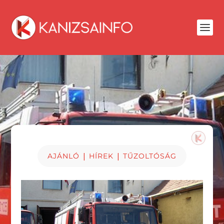
|
|
AJÁNLÓ
HÍREK
TŰZOLTÓSÁG