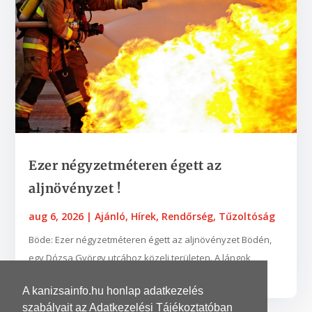
Ezer négyzetméteren égett az
aljnövényzet !
aug 6, 2026
|
Ajánló
,
Hírek
,
Rendőrség
,
Tűzoltóság
Böde: Ezer négyzetméteren égett az aljnövényzet Bödén,
egy Dózsa György utcához közeli területen. A lángok
néhány fába is belekaptak. A zalaegerszegi...
A kanizsainfo.hu honlap adatkezelés
szabályait az Adatkezelési Tájékoztatóban