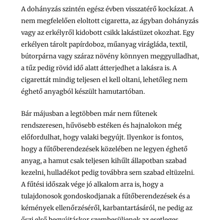
A dohányzás szintén egész évben visszatérő kockázat. A
nem megfelelően eloltott cigaretta, az ágyban dohányzás
vagy az erkélyről kidobott csikk lakástüzet okozhat. Egy
erkélyen tárolt papírdoboz, műanyag virágláda, textil,
bútorpárna vagy száraz növény könnyen meggyulladhat,
a tűz pedig rövid idő alatt átterjedhet a lakásra is. A
cigarettát mindig teljesen el kell oltani, lehetőleg nem
éghető anyagból készült hamutartóban.
Bár májusban a legtöbben már nem fűtenek
rendszeresen, hűvösebb estéken és hajnalokon még
előfordulhat, hogy valaki begyújt. Ilyenkor is fontos,
hogy a fűtőberendezések közelében ne legyen éghető
anyag, a hamut csak teljesen kihűlt állapotban szabad
kezelni, hulladékot pedig továbbra sem szabad eltüzelni.
A fűtési időszak vége jó alkalom arra is, hogy a
tulajdonosok gondoskodjanak a fűtőberendezések és a
kémények ellenőrzéséről, karbantartásáról, ne pedig az
őszi első begyújtáskor szembesüljenek az esetleges