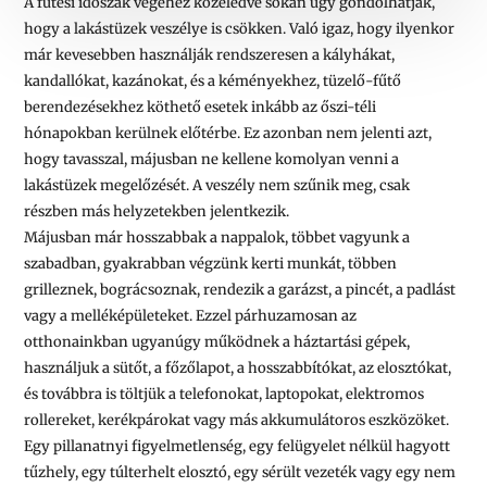
A fűtési időszak végéhez közeledve sokan úgy gondolhatják,
hogy a lakástüzek veszélye is csökken. Való igaz, hogy ilyenkor
már kevesebben használják rendszeresen a kályhákat,
kandallókat, kazánokat, és a kéményekhez, tüzelő-fűtő
berendezésekhez köthető esetek inkább az őszi-téli
hónapokban kerülnek előtérbe. Ez azonban nem jelenti azt,
hogy tavasszal, májusban ne kellene komolyan venni a
lakástüzek megelőzését. A veszély nem szűnik meg, csak
részben más helyzetekben jelentkezik.
Májusban már hosszabbak a nappalok, többet vagyunk a
szabadban, gyakrabban végzünk kerti munkát, többen
grilleznek, bográcsoznak, rendezik a garázst, a pincét, a padlást
vagy a melléképületeket. Ezzel párhuzamosan az
otthonainkban ugyanúgy működnek a háztartási gépek,
használjuk a sütőt, a főzőlapot, a hosszabbítókat, az elosztókat,
és továbbra is töltjük a telefonokat, laptopokat, elektromos
rollereket, kerékpárokat vagy más akkumulátoros eszközöket.
Egy pillanatnyi figyelmetlenség, egy felügyelet nélkül hagyott
tűzhely, egy túlterhelt elosztó, egy sérült vezeték vagy egy nem