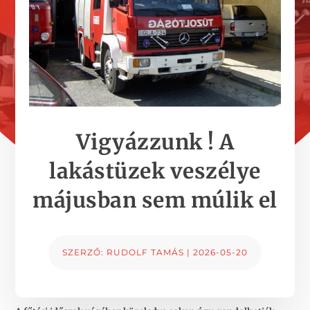
Vigyázzunk ! A
lakástüzek veszélye
májusban sem múlik el
SZERZŐ:
RUDOLF TAMÁS
|
2026-05-20