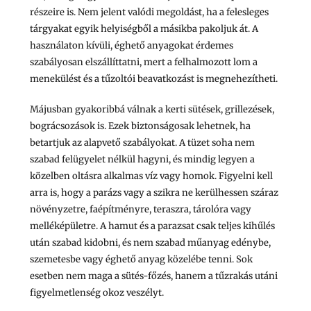
részeire is. Nem jelent valódi megoldást, ha a felesleges
tárgyakat egyik helyiségből a másikba pakoljuk át. A
használaton kívüli, éghető anyagokat érdemes
szabályosan elszállíttatni, mert a felhalmozott lom a
menekülést és a tűzoltói beavatkozást is megnehezítheti.
Májusban gyakoribbá válnak a kerti sütések, grillezések,
bográcsozások is. Ezek biztonságosak lehetnek, ha
betartjuk az alapvető szabályokat. A tüzet soha nem
szabad felügyelet nélkül hagyni, és mindig legyen a
közelben oltásra alkalmas víz vagy homok. Figyelni kell
arra is, hogy a parázs vagy a szikra ne kerülhessen száraz
növényzetre, faépítményre, teraszra, tárolóra vagy
melléképületre. A hamut és a parazsat csak teljes kihűlés
után szabad kidobni, és nem szabad műanyag edénybe,
szemetesbe vagy éghető anyag közelébe tenni. Sok
esetben nem maga a sütés-főzés, hanem a tűzrakás utáni
figyelmetlenség okoz veszélyt.