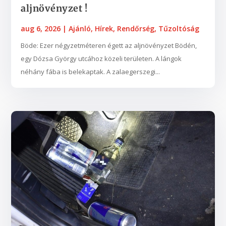
aljnövényzet !
aug 6, 2026
|
Ajánló
,
Hírek
,
Rendőrség
,
Tűzoltóság
Böde: Ezer négyzetméteren égett az aljnövényzet Bödén,
egy Dózsa György utcához közeli területen. A lángok
néhány fába is belekaptak. A zalaegerszegi...