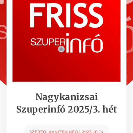
Nagykanizsai
Szuperinfó 2025/3. hét
SZERZŐ:
KANIZSAINFÓ
|
2025-01-14