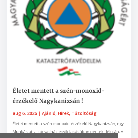
Életet mentett a szén-monoxid-
érzékelő Nagykanizsán !
aug 6, 2026
|
Ajánló
,
Hírek
,
Tűzoltóság
Életet mentett a szén-monoxid-érzékelő Nagykanizsán, egy
Munkás utcai társasház egyik lakásában péntek délután. A