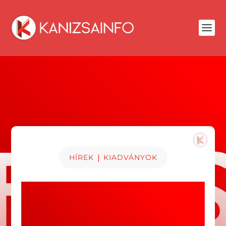
|
HÍREK
KIADVÁNYOK