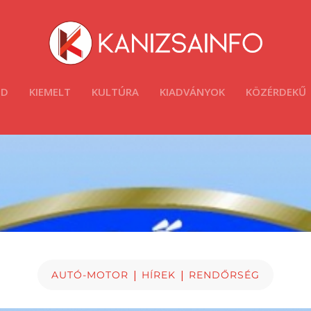
ÓD
KIEMELT
KULTÚRA
KIADVÁNYOK
KÖZÉRDEKŰ
|
|
AUTÓ-MOTOR
HÍREK
RENDŐRSÉG