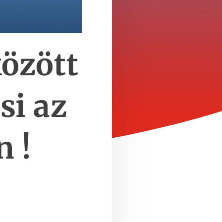
özött
si az
 !