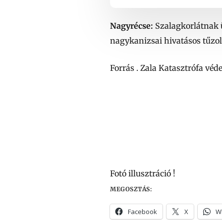
Nagyrécse:
Szalagkorlátnak ü
nagykanizsai hivatásos tűzol
Forrás . Zala Katasztrófa véd
Fotó illusztráció !
MEGOSZTÁS:
Facebook
X
W