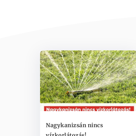
Nagykanizsán nincs
vízkorlátozás!