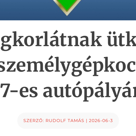
agkorlátnak ütk
személygépkoc
7-es autópályán
SZERZŐ:
RUDOLF TAMÁS
|
2026-06-3