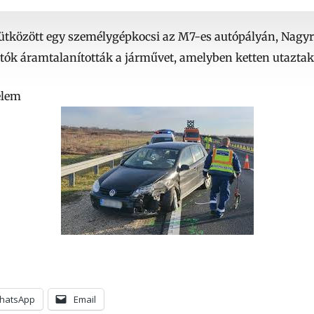
tközött egy személygépkocsi az M7-es autópályán, Nagyr
tók áramtalanították a járművet, amelyben ketten utaztak
elem
hatsApp
Email