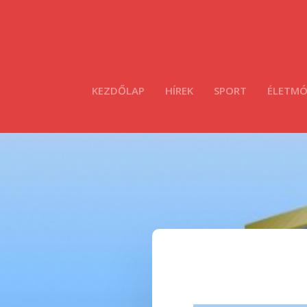
KEZDŐLAP
HÍREK
SPORT
ÉLETM