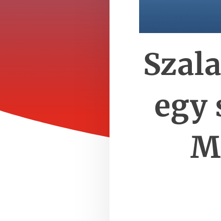
Szal
egy 
M