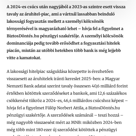
A 2024-es csúcs után nagyjából a 2023-as szintre esett vissza
tavaly az áruhitel-piac, ami a vártnál lassabban beinduló
lakossági fogyasztás mellett a személyi kölcsönök
térnyerésével is magyarázható lehet – hívja fel a figyelmet a
BiztosDöntés.hu pénzügyi szakértője. A személyi kölcsönök
dominanciája pedig tovább erősödhet a fogyasztási hitelek
piacán, miután az utóbbi hetekben több bank is még lejjebb
vitte a kamatokat.
A lakossági hitelpiac száguldása közepette is érezhetően
visszaesett az áruhitelek iránti kereslet 2025-ben: a Magyar
Nemzeti Bank adatai szerint
tavaly összesen
40,6 milliárd
forint
értékben kötöttek szerződéseket a bankok, ami 12,6 százalékos
csökkenést tükröz a 2024-es,
46,4 milliárdos
csúcshoz képest
–
hívja fel a figyelmet Fülöp Norbert Attila, a BiztosDöntés.hu
pénzügyi szakértője. A szerződések számánál – teszi hozzá –
még nagyobb visszaesést mért az MNB: miközben 2024-ben
még több mint
180 ezer
új szerződést kötöttek a pénzügyi