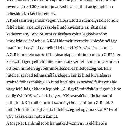
révén akár
80 000
forint jóváíráshoz is juthat az igénylő, ha
teljesülnek a kért feltételek.
A
K&H
szintén január végén változtatott a személyi kölcsönök
feltételein: a pénzügyi szolgáltató kivezette az „átutalási
kedvezmény” opciót, ami szükséges volt a legkedvezőbb
kondíciók eléréséhez. A K&H kiemelt személyi kölcsönnél így
már átutalás vállalása nélkül lehet évi 9,99 százalék a kamat.
A
CIB Bank
február 6-tól a kizárólag bankfiókban és a CIB24-en
keresztül igényelhető hiteleinél csökkentett kamatot, azonban
ott sem minden ügyfélminősítésnél és hitelösszegnél. Ha a
hitelcél szabad felhasználás, idegen banki hitel kiváltása és
szabad felhasználás, CIB hitel kiváltása és szabad felhasználás
vagy felújítás, akkor a legjobb, „A” ügyfélminősítésű ügyfelek az
eddig évi 10,05 százalék helyett 9,79 százalékos fix kamattal
juthatnak
3-7 millió
forint személyi kölcsönhöz a CIB-től.
7
millió
forintot meghaladó hitelösszegnél ugyanakkor 9,41-ról
9,59 százalékra nőtt a kamat.
A
MagNet Banknál
több kamatkedvezmény is elérhető a