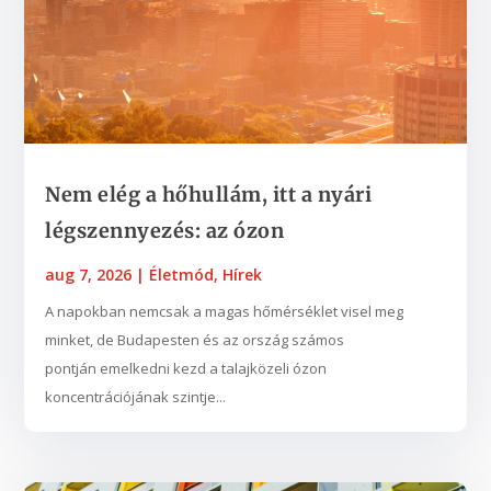
Nem elég a hőhullám, itt a nyári
légszennyezés: az ózon
aug 7, 2026
|
Életmód
,
Hírek
A napokban nemcsak a magas hőmérséklet visel meg
minket, de Budapesten és az ország számos
pontján emelkedni kezd a talajközeli ózon
koncentrációjának szintje...