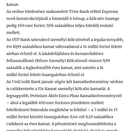
kamat.
Az online hitelezésre szakosodott
Trive Bank
eHitel Expressz
nevű konstrukciójánál a futamidő 6 hónap, a kölcsön összege
pedig
450 ezer
forint, 9,96 százalékos teljes hiteldíj mutató
mellett.
Az
OTP Bank
sztenderd személyi kölcsönénél a legalacsonyabb,
évi 10,99 százalékos kamat változatlanul a
14 millió
forint feletti
sávban érhető el. A lakásfelújításra és korszerűsítésre
felhasználható Otthon Személyi Kölcsönnél viszont 9,99
százalék a legkedvezőbb éves kamat, ami szintén a
14
millió
forint feletti összegsávban érhető el.
Az
UniCredit Bank
január végén két kamatkedvezmény-sávban
is csökkentette a Fix Kamat személyi kölcsön kamatát. A
legnagyobb, Prémium Aktív Extra Plusz Kamatkedvezménynél
– ahol a legalább
450 ezer
forintos jövedelem mellett
hitelfedezeti biztosítás megkötése is feltétel – a
7 millió
és
15
millió
forint közötti összegsávban 9,44-ról 9,20 százalékra
csökkent az éves kamat. A pénzintézet meghosszabbította a
személyi kölcsönökhöz kapcsolódó jóváírási akciót is: ennek