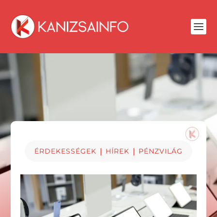
|
|
ÉRDEKESSÉGEK
HÍREK
PÉNZVILÁG