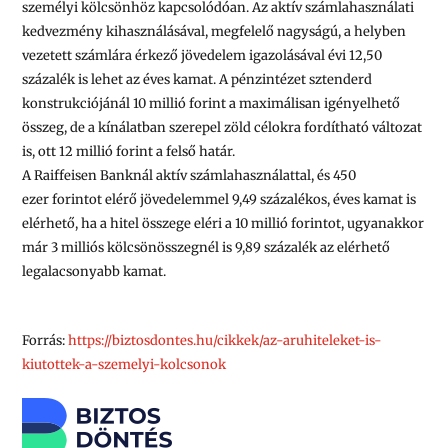
személyi kölcsönhöz kapcsolódóan. Az aktív számlahasználati
kedvezmény kihasználásával, megfelelő nagyságú, a helyben
vezetett számlára érkező jövedelem igazolásával évi 12,50
százalék is lehet az éves kamat. A pénzintézet sztenderd
konstrukciójánál
10 millió
forint a maximálisan igényelhető
összeg, de a kínálatban szerepel zöld célokra fordítható változat
is, ott
12 millió
forint a felső határ.
A
Raiffeisen Banknál
aktív számlahasználattal, és
450
ezer
forintot elérő jövedelemmel 9,49 százalékos, éves kamat is
elérhető, ha a hitel összege eléri a
10 millió
forintot, ugyanakkor
már
3 milliós
kölcsönösszegnél is 9,89 százalék az elérhető
legalacsonyabb kamat.
Forrás:
https://biztosdontes.hu/cikkek/az-aruhiteleket-is-
kiutottek-a-szemelyi-kolcsonok