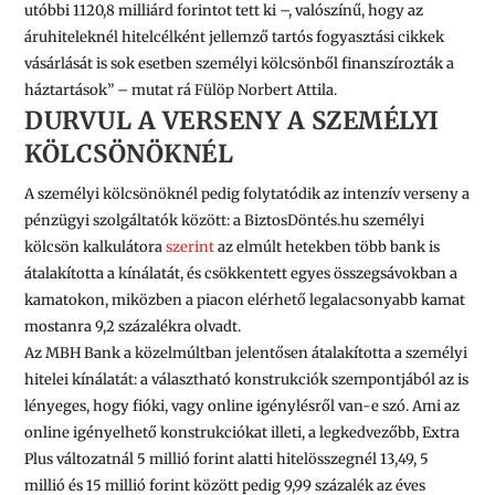
utóbbi
1120,8 milliárd
forintot tett ki –,
valószínű, hogy az
áruhiteleknél hitelcélként jellemző tartós fogyasztási cikkek
vásárlását is sok esetben személyi kölcsönből finanszírozták a
háztartások”
– mutat rá Fülöp Norbert Attila.
DURVUL A VERSENY A SZEMÉLYI
KÖLCSÖNÖKNÉL
A személyi kölcsönöknél pedig folytatódik az intenzív verseny a
pénzügyi szolgáltatók között: a BiztosDöntés.hu személyi
kölcsön kalkulátora
szerint
az elmúlt hetekben több bank is
átalakította a kínálatát, és csökkentett egyes összegsávokban a
kamatokon, miközben a piacon elérhető legalacsonyabb kamat
mostanra 9,2 százalékra olvadt.
Az
MBH Bank
a közelmúltban jelentősen átalakította a személyi
hitelei kínálatát: a választható konstrukciók szempontjából az is
lényeges, hogy fióki, vagy online igénylésről van-e szó. Ami az
online igényelhető konstrukciókat illeti, a legkedvezőbb, Extra
Plus változatnál
5 millió
forint alatti hitelösszegnél 13,49,
5
millió
és
15 millió
forint között pedig 9,99 százalék az éves