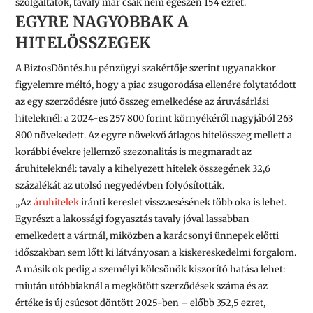
szolgáltatók, tavaly már csak nem egészen 154 ezret.
EGYRE NAGYOBBAK A
HITELÖSSZEGEK
A BiztosDöntés.hu pénzügyi szakértője szerint ugyanakkor
figyelemre méltó, hogy
a piac zsugorodása ellenére folytatódott
az egy szerződésre jutó összeg emelkedése az áruvásárlási
hiteleknél:
a 2024-es
257 800
forint környékéről nagyjából
263
800
növekedett. Az egyre növekvő átlagos hitelösszeg mellett a
korábbi évekre jellemző szezonalitás is megmaradt az
áruhiteleknél: tavaly a kihelyezett hitelek összegének 32,6
százalékát az utolsó negyedévben folyósították.
„Az
áruhitelek
iránti kereslet visszaesésének több oka is lehet.
Egyrészt a lakossági fogyasztás tavaly jóval lassabban
emelkedett a vártnál, miközben a karácsonyi ünnepek előtti
időszakban sem lőtt ki látványosan a kiskereskedelmi forgalom.
A másik ok pedig a személyi kölcsönök kiszorító hatása lehet:
miután utóbbiaknál a megkötött szerződések száma és az
értéke is új csúcsot döntött 2025-ben – előbb 352,5 ezret,