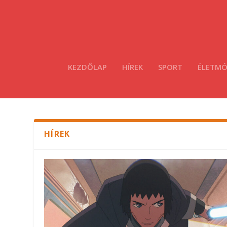
KEZDŐLAP
HÍREK
SPORT
ÉLETM
HÍREK