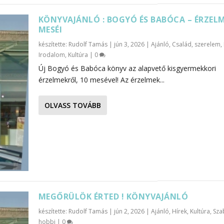
KÖNYVAJÁNLÓ : BOGYÓ ÉS BABÓCA – ÉRZEL
MESÉI
készítette:
Rudolf Tamás
|
jún 3, 2026
|
Ajánló
,
Család, szerelem
,
Irodalom
,
Kultúra
|
0
Új Bogyó és Babóca könyv az alapvető kisgyermekkori
érzelmekről, 10 mesével! Az érzelmek...
OLVASS TOVÁBB
MEGŐRÜLÖK ÉRTED ! KÖNYVAJÁNLÓ
készítette:
Rudolf Tamás
|
jún 2, 2026
|
Ajánló
,
Hírek
,
Kultúra
,
Sza
hobbi
|
0