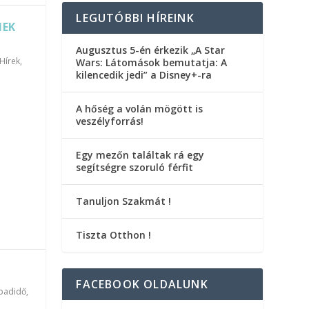
LEGUTÓBBI HÍREINK
MEK
Augusztus 5-én érkezik „A Star
Hírek
,
Wars: Látomások bemutatja: A
kilencedik jedi” a Disney+-ra
A hőség a volán mögött is
veszélyforrás!
Egy mezőn találtak rá egy
segítségre szoruló férfit
Tanuljon Szakmát !
Tiszta Otthon !
FACEBOOK OLDALUNK
badidő,