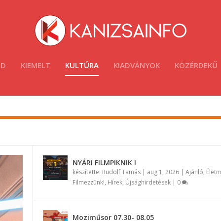
ÓD
KIEMELT
KULTÚRA
KIADVÁNYOK
KÖZÉRDEKŰ
NYÁRI FILMPIKNIK !
készítette:
Rudolf Tamás
|
aug 1, 2026
|
Ajánló
,
Élet
Filmezzünk!
,
Hírek
,
Újsághirdetések
|
0
Moziműsor 07.30- 08.05