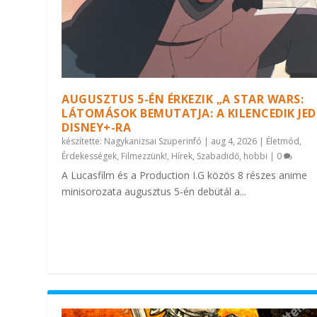
AUGUSZTUS 5-ÉN ÉRKEZIK „A STAR WARS:
LÁTOMÁSOK BEMUTATJA: A KILENCEDIK JEDI
DISNEY+-RA
készítette:
Nagykanizsai Szuperinfó
|
aug 4, 2026
|
Életmód
,
Érdekességek
,
Filmezzünk!
,
Hírek
,
Szabadidő, hobbi
|
0
A Lucasfilm és a Production I.G közös 8 részes anime
minisorozata augusztus 5-én debütál a...