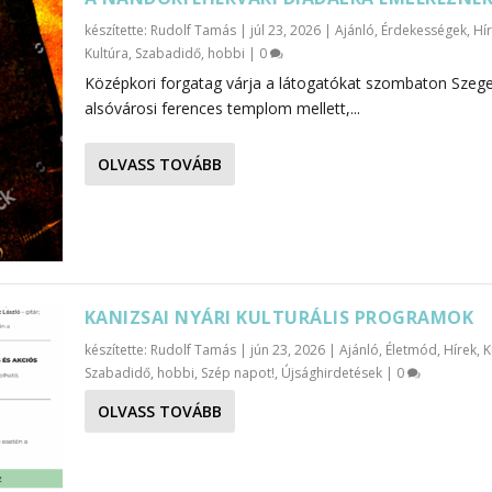
készítette:
Rudolf Tamás
|
júl 23, 2026
|
Ajánló
,
Érdekességek
,
Hí
Kultúra
,
Szabadidő, hobbi
|
0
Középkori forgatag várja a látogatókat szombaton Szeg
alsóvárosi ferences templom mellett,...
OLVASS TOVÁBB
KANIZSAI NYÁRI KULTURÁLIS PROGRAMOK
készítette:
Rudolf Tamás
|
jún 23, 2026
|
Ajánló
,
Életmód
,
Hírek
,
K
Szabadidő, hobbi
,
Szép napot!
,
Újsághirdetések
|
0
OLVASS TOVÁBB