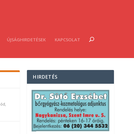
ÚJSÁGHIRDETÉSEK
KAPCSOLAT
HIRDETÉS
mód
,