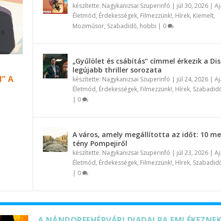
készítette:
Nagykanizsai Szuperinfó
|
júl 30, 2026
|
Aj
Életmód
,
Érdekességek
,
Filmezzünk!
,
Hírek
,
Kiemelt
,
Moziműsor
,
Szabadidő, hobbi
|
0
„Gyűlölet és csábítás” címmel érkezik a Di
legújabb thriller sorozata
” A
készítette:
Nagykanizsai Szuperinfó
|
júl 24, 2026
|
Aj
Életmód
,
Érdekességek
,
Filmezzünk!
,
Hírek
,
Szabadidő
|
0
A város, amely megállította az időt: 10 m
tény Pompejiről
készítette:
Nagykanizsai Szuperinfó
|
júl 23, 2026
|
Aj
Életmód
,
Érdekességek
,
Filmezzünk!
,
Hírek
,
Szabadidő
|
0
A NÁNDORFEHÉRVÁRI DIADALRA EMLÉKEZNEK