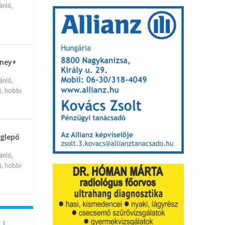
ánló
,
sney+
ánló
,
, hobbi
eglepő
ánló
,
, hobbi
 !