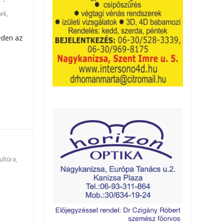
rek
,
eden az
http://kanizsainfo.hu/wp-content/uploads/dr-suto.jpg
ultúra
,