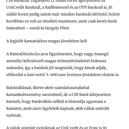
CIB Banknál. Legfeljebb 12 millió forint igényelhető az
UniCredit Banknál, a Raiffeisennél és az OTP Banknál is, 10
millió forint pedig szinte már minden banknál elérhető, holott
korábban ez volt az elméleti maximum, amit csak kevés bank
biztosított – emeli ki Gergely Péter.
A legjobb kamatokhoz magas jövedelem kell
A BiztosDöntés.hu arra figyelmeztet, hogy nagy összegű
személyi kölcsönnél magas törlesztőrészlettel érdemes
számolni, így a bankok jól megnézik, hogy kinek adják,
előfordul a havi nettó 5-600 ezer forintos jövedelem elvárás is.
Bankváltással, illetve aktív számlahasználattal
kamatkedvezmény szerezhető, de a CIB Bank kifejezetten
kiemeli, hogy bankváltás nélkül is biztosítja ugyanazt a
kamatot, amit azon ügyfeleik kapnak, akik náluk számlát
nyitnak.
A náluk számlát nyitóknak az UniCredit és az Erste is 10