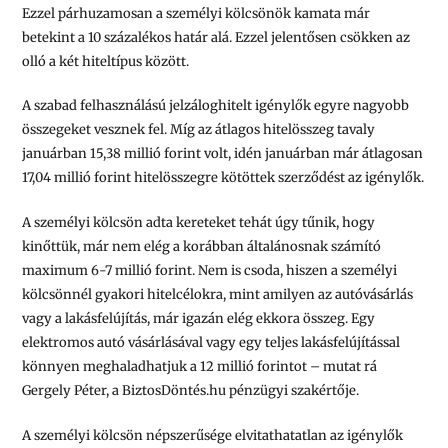
Ezzel párhuzamosan a személyi kölcsönök kamata már
betekint a 10 százalékos határ alá. Ezzel jelentősen csökken az
olló a két hiteltípus között.
A szabad felhasználású jelzáloghitelt igénylők egyre nagyobb
összegeket vesznek fel. Míg az átlagos hitelösszeg tavaly
januárban 15,38 millió forint volt, idén januárban már átlagosan
17,04 millió forint hitelösszegre kötöttek szerződést az igénylők.
A személyi kölcsön adta kereteket tehát úgy tűnik, hogy
kinőttük, már nem elég a korábban általánosnak számító
maximum 6-7 millió forint. Nem is csoda, hiszen a személyi
kölcsönnél gyakori hitelcélokra, mint amilyen az autóvásárlás
vagy a lakásfelújítás, már igazán elég ekkora összeg. Egy
elektromos autó vásárlásával vagy egy teljes lakásfelújítással
könnyen meghaladhatjuk a 12 millió forintot – mutat rá
Gergely Péter, a BiztosDöntés.hu pénzügyi szakértője.
A személyi kölcsön népszerűsége elvitathatatlan az igénylők