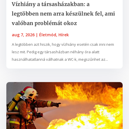
Vízhiány a társasházakban: a
legtöbben nem arra készülnek fel, ami
valóban problémát okoz
aug 7, 2026
|
Életmód
,
Hírek
A legtöbben azt hiszik, hogy vízhiány esetén csak inni nem
lesz mit. Pedig egy társasházban néhány óra alatt
használhatatlanná válhatnak a WC-k, megszűnhet az...