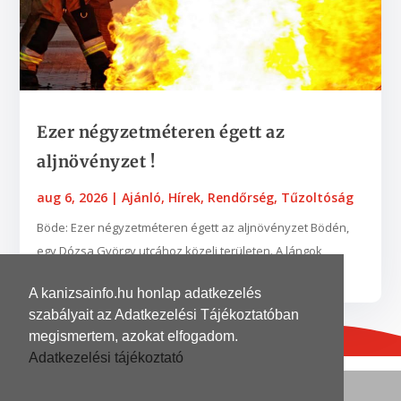
Ezer négyzetméteren égett az
aljnövényzet !
aug 6, 2026
|
Ajánló
,
Hírek
,
Rendőrség
,
Tűzoltóság
Böde: Ezer négyzetméteren égett az aljnövényzet Bödén,
egy Dózsa György utcához közeli területen. A lángok
néhány fába is belekaptak. A zalaegerszegi...
A kanizsainfo.hu honlap adatkezelés
szabályait az Adatkezelési Tájékoztatóban
megismertem, azokat elfogadom.
Adatkezelési tájékoztató
© 2026
| Grafika és kivitelezés
DinoDinelli