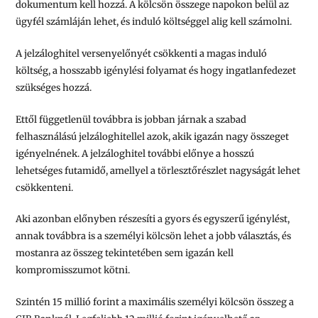
dokumentum kell hozzá. A kölcsön összege napokon belül az
ügyfél számláján lehet, és induló költséggel alig kell számolni.
A jelzáloghitel versenyelőnyét csökkenti a magas induló
költség, a hosszabb igénylési folyamat és hogy ingatlanfedezet
szükséges hozzá.
Ettől függetlenül továbbra is jobban járnak a szabad
felhasználású jelzáloghitellel azok, akik igazán nagy összeget
igényelnének. A jelzáloghitel további előnye a hosszú
lehetséges futamidő, amellyel a törlesztőrészlet nagyságát lehet
csökkenteni.
Aki azonban előnyben részesíti a gyors és egyszerű igénylést,
annak továbbra is a személyi kölcsön lehet a jobb választás, és
mostanra az összeg tekintetében sem igazán kell
kompromisszumot kötni.
Szintén 15 millió forint a maximális személyi kölcsön összeg a