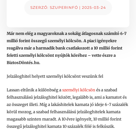
SZERZŐ:
SZUPERINFÓ
|
2025-03-24
Már nem elég a magyaroknak a sokáig átlagosnak számító 6-7
millió forint összegű személyi kölcsön. A piaci igényekre
reagálva már a harmadik bank csatlakozott a 10 millió forint
feletti személyi kölcsönt nyújtók köréhez – vette észre a
BiztosDöntés.hu.
Jelzáloghitel helyett személyi kölcsönt veszünk fel
Lassan eltűnik a különbség a
személyi kölcsön
és a szabad
felhasználású jelzáloghitel között, legalább is, ami a kamatot és
az összeget illeti. Míg a lakáshitelek kamata jó ideje 6-7 százalék
körül mozog, a szabad felhasználású jelzáloghitelek kamata
magasabb szinten maradt. A 10 évre igényelt, 10 millió forint
összegű jelzáloghitel kamata 10 százalék fölé is felkúszik.