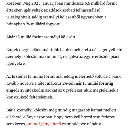
körében. Míg 2025 januárjában mindössze 6,6 milliárd forint
értékben igényeltek az adósok szabad felhasználású
jelzáloghitelt, addig személyi kölcsönből ugyanebben a
hónapban 74 milliárd fogyott.
Akár 15 millió forint személyi kölcsön
Ennek megfelelően már több bank emelte fel a nála igényelhető
személyi kölcsön maximumát, reagálva az egyre erősödő piaci
igényekre.
Az Ersténél 12 millió forint már eddig is elérhető volt, de a bank
tovább növelve a tétet
március 24-től már 15 millió forintig
engedi
nyújtózkodni azokat az ügyfeleket, akik megfelelnek a
konstrukció feltételeinek.
Bár a személyi kölcsön még mindig magasabb kamat mellett
elérhető, előnye azonban, hogy nem kell hozzá sem fedezet
sem kezes,
online igényelhető
és mindössze néhány