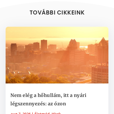
TOVÁBBI CIKKEINK
Nem elég a hőhullám, itt a nyári
légszennyezés: az ózon
aug 7, 2026
|
Életmód
,
Hírek