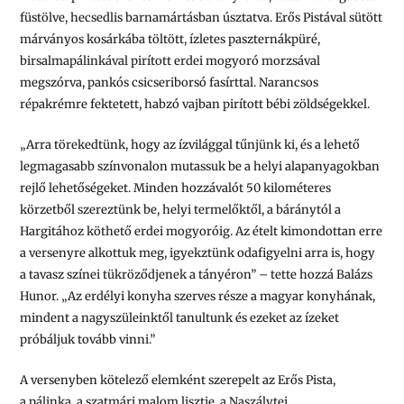
füstölve, hecsedlis barnamártásban úsztatva. Erős Pistával sütött
márványos kosárkába töltött, ízletes paszternákpüré,
birsalmapálinkával pirított erdei mogyoró morzsával
megszórva, pankós csicseriborsó fasírttal. Narancsos
répakrémre fektetett, habzó vajban pirított bébi zöldségekkel.
„Arra törekedtünk, hogy az ízvilággal tűnjünk ki, és a lehető
legmagasabb színvonalon mutassuk be a helyi alapanyagokban
rejlő lehetőségeket. Minden hozzávalót 50 kilométeres
körzetből szereztünk be, helyi termelőktől
,
a báránytól a
Hargitához köthető erdei mogyoróig
.
Az ételt kimondottan erre
a versenyre alkottuk meg, igyekztünk odafigyelni arra is, hogy
a tavasz színei tükröződjenek a tányéron”
– tette hozzá Balázs
Hunor.
„Az erdélyi konyha szerves része a magyar konyhának,
mindent a nagyszüleinktől tanultunk és ezeket az ízeket
próbáljuk tovább vinni.”
A versenyben kötelező elemként szerepelt az
Erős Pista
,
a
pálinka
, a
szatmári malom lisztje
, a Naszálytej