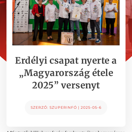
Erdélyi csapat nyerte a
„Magyarország étele
2025” versenyt
SZERZŐ:
SZUPERINFÓ
|
2025-05-6