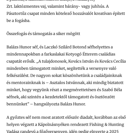
Zrt.
laktózmentes vaj
, valamint
bárány- vagy juhhús
. A
Pásztortűz csapat minden kötelező hozzávalót kreatívan épített
be a fogásba.
Összefogás és támogatás a siker mögött
Balázs Hunor séf, és Laczkó Szilárd Botond séfhelyettes a
mindennapokban a farkaslakai Kotyogó Étterem családias
csapatát erősík.
„A tulajdonosok, Kovács István és Kovács Cecília
mindenben támogatott minket, segítették a versenyre való
felkészülést. De nagyon sokat köszönhetünk a családjainknak
és mentorainknak is – Asztalos Istvánnak, aki mindig biztatott
minket, hogy vegyünk részt a megmérettetésen és Szabó Béla
séfnek, aki szintén a kezdetektől támogatott és ösztönzött
bennünket”
– hangsúlyozta Balázs Hunor.
A győztes séf nem most aratott először diadalt, korábban az első
helyen végzett a Kápolnásnyéken rendezett Fishing & Hunting
Vadász randevú a főzőversenyen, idén pedig elnyerte a 2025