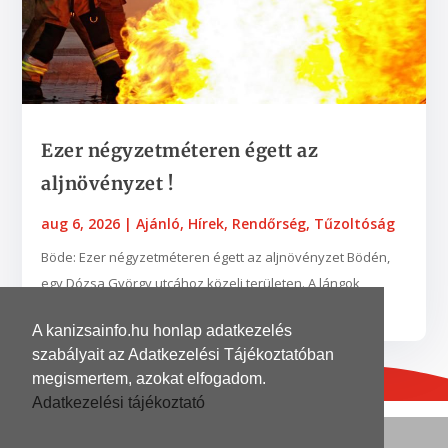
Ezer négyzetméteren égett az
aljnövényzet !
aug 6, 2026
|
Ajánló
,
Hírek
,
Rendőrség
,
Tűzoltóság
Böde: Ezer négyzetméteren égett az aljnövényzet Bödén,
egy Dózsa György utcához közeli területen. A lángok
néhány fába is belekaptak. A zalaegerszegi...
A kanizsainfo.hu honlap adatkezelés
szabályait az Adatkezelési Tájékoztatóban
megismertem, azokat elfogadom.
Adatkezelési tájékoztató
© 2026
| Grafika és kivitelezés
DinoDinelli