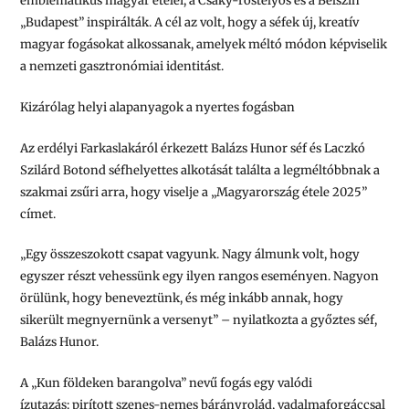
emblematikus magyar ételei, a Csáky-rostélyos és a Bélszín
„Budapest” inspirálták. A cél az volt, hogy a séfek új, kreatív
magyar fogásokat alkossanak, amelyek méltó módon képviselik
a nemzeti gasztronómiai identitást.
Kizárólag helyi alapanyagok a nyertes fogásban
Az erdélyi Farkaslakáról érkezett Balázs Hunor séf és Laczkó
Szilárd Botond séfhelyettes alkotását találta a legméltóbbnak a
szakmai zsűri arra, hogy viselje a „Magyarország étele 2025”
címet.
„Egy összeszokott csapat vagyunk. Nagy álmunk volt, hogy
egyszer részt vehessünk egy ilyen rangos eseményen. Nagyon
örülünk, hogy beneveztünk, és még inkább annak, hogy
sikerült megnyernünk a versenyt”
– nyilatkozta a győztes séf,
Balázs Hunor.
A
„Kun földeken barangolva”
nevű fogás egy valódi
ízutazás: pirított szenes-nemes bárányrolád, vadalmaforgáccsal