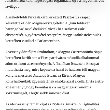
A Pásztortűz különleges fogása fogalmazta újra a hagyományos
ízvilágot
A székelyföldi Farkaslakáról érkezett Pásztortűz csapat
készítette el idén Magyarország ételét. A „Kun földeken
barangolva” nevű ételükkel vívták ki a szakmai zsűri
elismerését. A győztes étel receptúráját egy Szakácsfelvonulás
keretében viszik el a Parlamenthez.
A verseny döntőjére Szolnokon, a Magyar Gasztronómia Napja
keretében került sor, a Tisza parti város második alkalommal
adott otthont az eseménynek. A fináléban összesen 16 csapat
mutathatta meg, mire képesek a hazai és határon túli magyar
konyha mesterei. Asztalos István, az Étrend Magyar
Konyhafőnökök Egyesületének elnöke azzal a céllal hívta életre
az eseményt, hogy bemutassák a magyar gasztronómia
sokszínűségét, a legfrissebb innovációkat.
Az idei verseny tematikáját az 1958-as Brüsszeli Világkiállítás