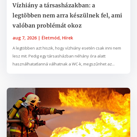
Vízhiány a társasházakban: a
legtöbben nem arra készülnek fel, ami
valóban problémát okoz
aug 7, 2026
|
Életmód
,
Hírek
A legtöbben azt hiszik, hogy vízhiány esetén csak inni nem
lesz mit. Pedig egy társasházban néhány óra alatt
használhatatlanná válhatnak a WC-k, megszűnhet az...