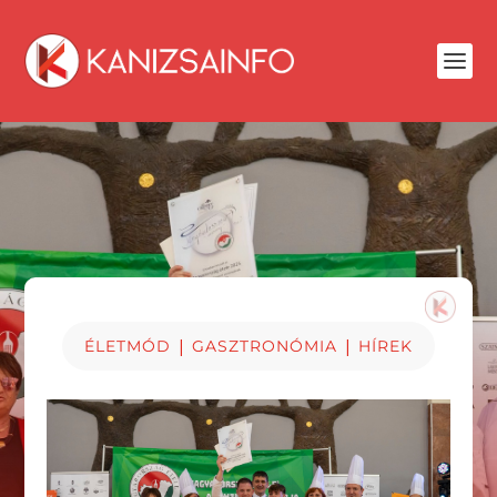
|
|
ÉLETMÓD
GASZTRONÓMIA
HÍREK