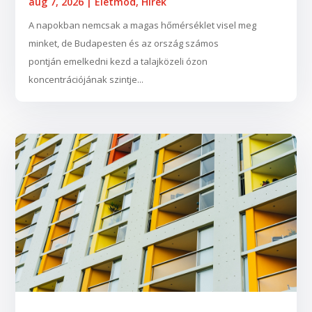
aug 7, 2026
|
Életmód
,
Hírek
A napokban nemcsak a magas hőmérséklet visel meg
minket, de Budapesten és az ország számos
pontján emelkedni kezd a talajközeli ózon
koncentrációjának szintje...