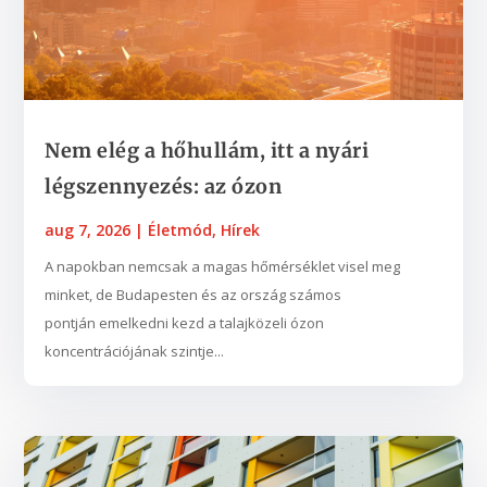
Nem elég a hőhullám, itt a nyári
légszennyezés: az ózon
aug 7, 2026
|
Életmód
,
Hírek
A napokban nemcsak a magas hőmérséklet visel meg
minket, de Budapesten és az ország számos
pontján emelkedni kezd a talajközeli ózon
koncentrációjának szintje...