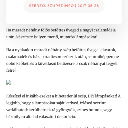
SZERZŐ:
SZUPERINFÓ
|
2017-05-26
Ha maradt néhány fölös befőttes üveged a nagyi csalamádéja
után, készíts te is ilyen menő, mutatós lámpásokat!
Ha a nyakadon maradt néhány szép befőttes üveg a lekvárok,
csalamádék és házi paradicsomszószok után, semmiképpen ne
dobd ki őket, és a következő befőzésre is csak néhányat tegyél
félre!
Készítsd el inkább ezeket a hihetetlenül szép, DIY lámpásokat! A
legjobb, hogy a lámpásokat saját kedved, ízlésed szerint
variálhatod: kerülhetnek rá gyöngyök, színes homok, vagy
bármilyen általad választott dekoráció.