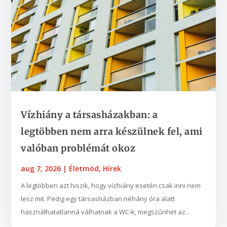
Vízhiány a társasházakban: a
legtöbben nem arra készülnek fel, ami
valóban problémát okoz
aug 7, 2026
|
Életmód
,
Hírek
A legtöbben azt hiszik, hogy vízhiány esetén csak inni nem
lesz mit. Pedig egy társasházban néhány óra alatt
használhatatlanná válhatnak a WC-k, megszűnhet az...