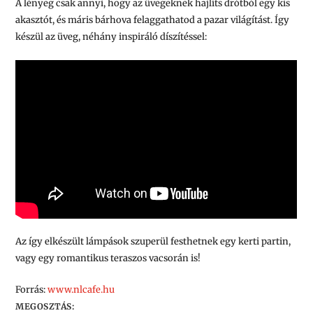
A lényeg csak annyi, hogy az üvegeknek hajlíts drótból egy kis
akasztót, és máris bárhova felaggathatod a pazar világítást. Így
készül az üveg, néhány inspiráló díszítéssel:
Az így elkészült lámpások szuperül festhetnek egy kerti partin,
vagy egy romantikus teraszos vacsorán is!
Forrás:
www.nlcafe.hu
MEGOSZTÁS: