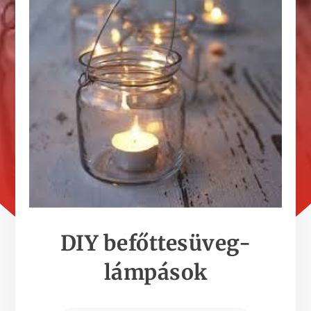
DIY befőttesüveg-
lámpások