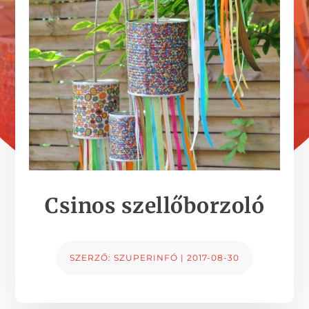
Csinos szellőborzoló
SZERZŐ:
SZUPERINFÓ
|
2017-08-30