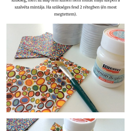
szükség, mert az alap fém színen nem mutat majd szépen a
szalvéta mintája. Ha szükséges fesd 2 rétegben (én most
megtettem).