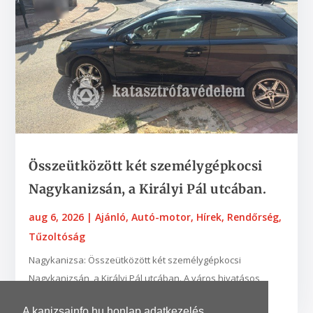
Összeütközött két személygépkocsi
Nagykanizsán, a Királyi Pál utcában.
aug 6, 2026
|
Ajánló
,
Autó-motor
,
Hírek
,
Rendőrség
,
Tűzoltóság
Nagykanizsa: Összeütközött két személygépkocsi
Nagykanizsán, a Királyi Pál utcában. A város hivatásos
tűzoltói áramtalanították a járműveket, amelyekben...
A kanizsainfo.hu honlap adatkezelés