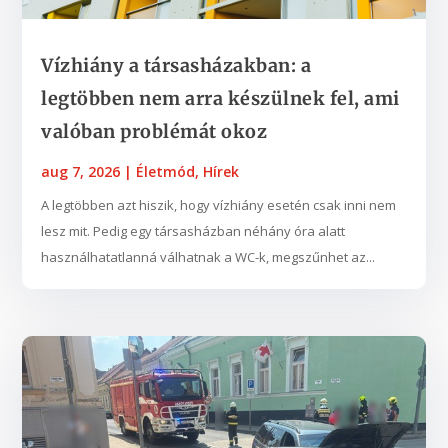
Vízhiány a társasházakban: a
legtöbben nem arra készülnek fel, ami
valóban problémát okoz
aug 7, 2026
|
Életmód
,
Hírek
A legtöbben azt hiszik, hogy vízhiány esetén csak inni nem
lesz mit. Pedig egy társasházban néhány óra alatt
használhatatlanná válhatnak a WC-k, megszűnhet az...