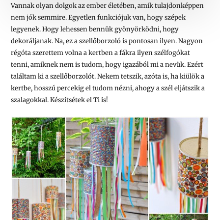
Vannak olyan dolgok az ember életében, amik tulajdonképpen
nem jók semmire. Egyetlen funkciójuk van, hogy szépek
legyenek. Hogy lehessen bennük gyönyörködni, hogy
dekoráljanak. Na, ez a szellőborzoló is pontosan ilyen. Nagyon
régóta szerettem volna a kertben a fákra ilyen szélfogókat
tenni, amiknek nem is tudom, hogy igazából mi a nevük. Ezért
találtam ki a szellőborzolót. Nekem tetszik, azóta is, ha kiülök a
kertbe, hosszú percekig el tudom nézni, ahogy a szél eljátszik a
szalagokkal. Készítsétek el Ti is!