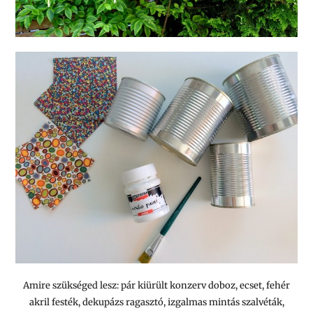
Amire szükséged lesz: pár kiürült konzerv doboz, ecset, fehér
akril festék, dekupázs ragasztó, izgalmas mintás szalvéták,