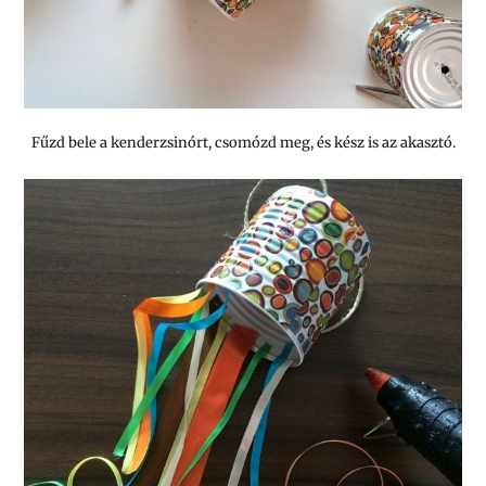
Fűzd bele a kenderzsinórt, csomózd meg, és kész is az akasztó.