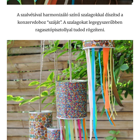
A szalvétával harmonizáló színű szalagokkal díszítsd a
konzervdoboz “száját”. A szalagokat legegyszerűbben
ragasztópisztollyal tudod rögzíteni.