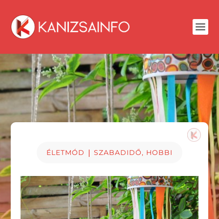
|
ÉLETMÓD
SZABADIDŐ, HOBBI