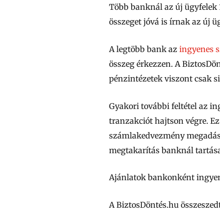
Több banknál az új ügyfelek
összeget jóvá is írnak az új 
A legtöbb bank az
ingyenes 
összeg érkezzen. A BiztosDö
pénzintézetek viszont csak si
Gyakori további feltétel az 
tranzakciót hajtson végre. Ez
számlakedvezmény megadását
megtakarítás banknál tartása
Ajánlatok bankonként ingye
A BiztosDöntés.hu összeszed