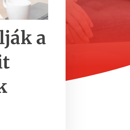
ják a
t
k