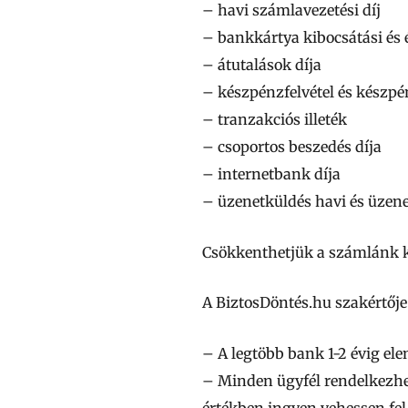
– havi számlavezetési díj
– bankkártya kibocsátási és é
– átutalások díja
– készpénzfelvétel és készpé
– tranzakciós illeték
– csoportos beszedés díja
– internetbank díja
– üzenetküldés havi és üzene
Csökkenthetjük a számlánk k
A BiztosDöntés.hu szakértője
– A legtöbb bank 1-2 évig ele
– Minden ügyfél rendelkezhet
értékben ingyen vehessen fel