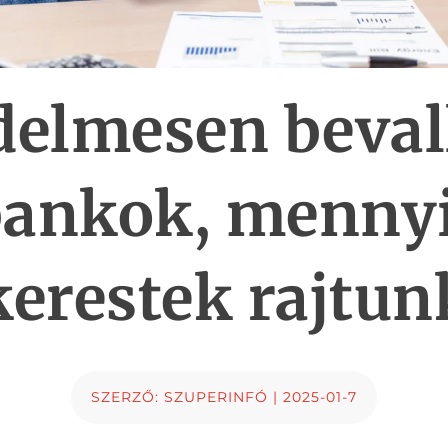
delmesen bevall
bankok, mennyi
kerestek rajtun
SZERZŐ:
SZUPERINFÓ
|
2025-01-7