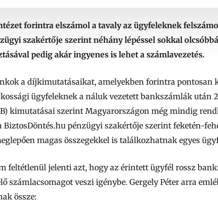
ézet forintra elszámol a tavaly az ügyfeleknek felszámo
zügyi szakértője szerint néhány lépéssel sokkal olcsóbbá
tásával pedig akár ingyenes is lehet a számlavezetés.
nkok a díjkimutatásaikat, amelyekben forintra pontosan k
lakossági ügyfeleknek a náluk vezetett bankszámlák után 
) kimutatásai szerint Magyarországon még mindig rend
 a BiztosDöntés.hu pénzügyi szakértője szerint feketén-fe
eglepően magas összegekkel is találkozhatnak egyes ügyf
 feltétlenül jelenti azt, hogy az érintett ügyfél rossz ban
 számlacsomagot veszi igénybe. Gergely Péter arra emlék
nak össze: