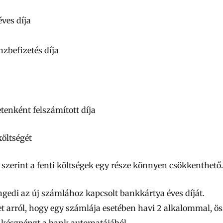
ves díja
nzbefizetés díja
tenként felszámított díja
öltségét
 szerint a fenti költségek egy része könnyen csökkenthető.
ngedi az új számlához kapcsolt bankkártya éves díját.
 arról, hogy egy számlája esetében havi 2 alkalommal, ös
 készpénzt a bank automatájából.