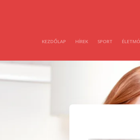
KEZDŐLAP
HÍREK
SPORT
ÉLETM