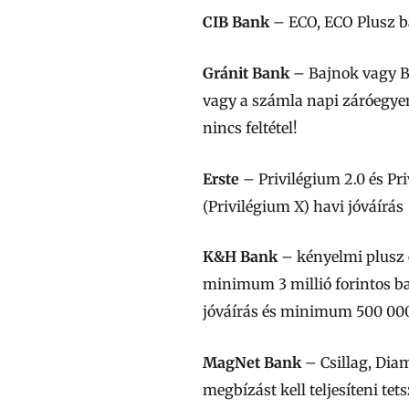
CIB Bank
– ECO, ECO Plusz ba
Gránit Bank
– Bajnok vagy Baj
vagy a számla napi záróegyen
nincs feltétel!
Erste
– Privilégium 2.0 és Pr
(Privilégium X) havi jóváírás
K&H Bank
– kényelmi plusz é
minimum 3 millió forintos ban
jóváírás és minimum 500 000
MagNet Bank
– Csillag, Dia
megbízást kell teljesíteni t