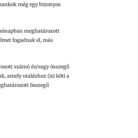
 bankok még egy bizonyos
tt hónapban meghatározott
elmet fogadnak el, más
ározott számú és/vagy összegű
k, amely utaláshoz (is) köti a
ghatározott összegű