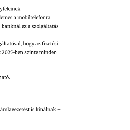
yfeleinek.
demes a mobiltelefonra
 banknál ez a szolgáltatás
áltatóval, hogy az fizetési
int 2025-ben szinte minden
ható.
zámlavezetést is kínálnak –