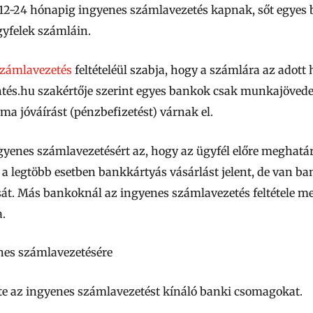
 12-24 hónapig ingyenes számlavezetés kapnak, sőt egyes
ügyfelek számláin.
számlavezetés
feltételéül szabja, hogy a számlára az ado
ntés.hu szakértője szerint egyes bankok csak munkajöved
ma jóváírást (pénzbefizetést) várnak el.
ingyenes számlavezetésért az, hogy az ügyfél előre meghat
 a legtöbb esetben bankkártyás vásárlást jelent, de van ban
. Más bankoknál az ingyenes számlavezetés feltétele me
.
nes számlavezetésére
te az ingyenes számlavezetést kínáló banki csomagokat.