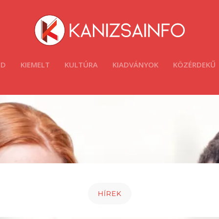
ÓD
KIEMELT
KULTÚRA
KIADVÁNYOK
KÖZÉRDEKŰ
HÍREK