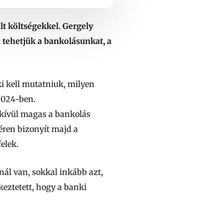
lt költségekkel. Gergely
 tehetjük a bankolásunkat, a
i kell mutatniuk, milyen
2024-ben.
kívül magas a bankolás
héren bizonyít majd a
elek.
knál van, sokkal inkább azt,
eztetett, hogy a banki