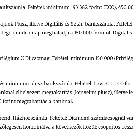
nkszámla. Feltétel: minimum 193 382 forint (ECO), 450 000
nok Plusz, illetve Digitális és Sztár bankszámla. Feltétel
lege minden nap meghaladja a 150 000 forintot. Digitáli
ivilégium X Díjcsomag. Feltétel: minimum 150 000 (Privilé
s minimum plusz bankszámla. Feltétel: havi 300 000 forint
knál elhelyezett megtakarítás (kényelmi plusz), illetve le
 forint megtakarítás a banknál.
mond, Házhozszámla. Feltétel: Diamond számlacsognál van
etszőlegesen kombinálva a következők közül: csoportos bes