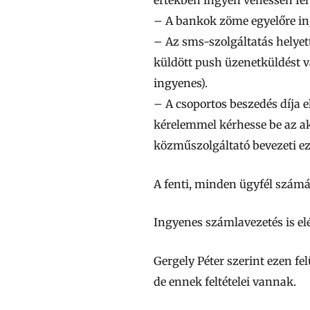
– A bankok zöme egyelőre ing
– Az sms-szolgáltatás helyet
küldött push üzenetküldést v
ingyenes).
– A csoportos beszedés díja e
kérelemmel kérhesse be az akt
közműszolgáltató bevezeti ez
A fenti, minden ügyfél számár
Ingyenes számlavezetés is el
Gergely Péter szerint ezen f
de ennek feltételei vannak.