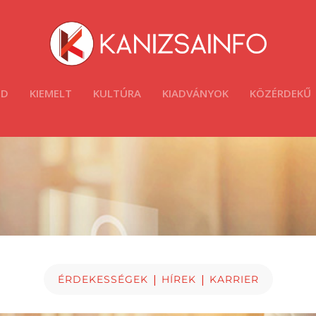
ÓD
KIEMELT
KULTÚRA
KIADVÁNYOK
KÖZÉRDEKŰ
|
|
ÉRDEKESSÉGEK
HÍREK
KARRIER