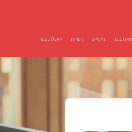
KEZDŐLAP
HÍREK
SPORT
ÉLETM