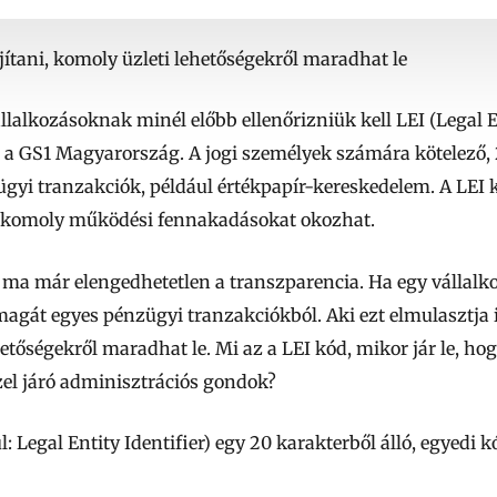
ítani, komoly üzleti lehetőségekről maradhat le
lalkozásoknak minél előbb ellenőrizniük kell LEI (Legal En
 a GS1 Magyarország. A jogi személyek számára kötelező, 
yi tranzakciók, például értékpapír-kereskedelem. A LEI k
 komoly működési fennakadásokat okozhat.
 ma már elengedhetetlen a transzparencia. Ha egy vállalk
agát egyes pénzügyi tranzakciókból. Aki ezt elmulasztja 
etőségekről maradhat le. Mi az a LEI kód, mikor jár le, hog
el járó adminisztrációs gondok?
: Legal Entity Identifier) egy 20 karakterből álló, egyedi k