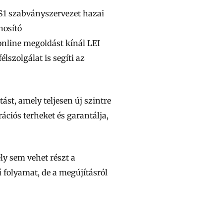
GS1 szabványszervezet hazai
nosító
online megoldást kínál LEI
lszolgálat is segíti az
tást, amely teljesen új szintre
ciós terheket és garantálja,
ly sem vehet részt a
 folyamat, de a megújításról