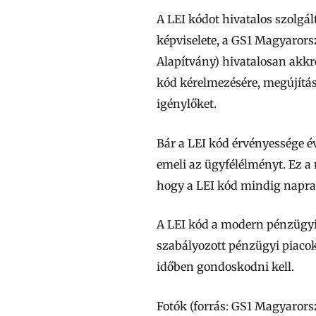
A LEI kódot hivatalos szolgá
képviselete, a GS1 Magyarors
Alapítvány)
hivatalosan akkr
kód kérelmezésére, megújítá
igénylőket.
Bár a LEI kód érvényessége éve
emeli az ügyfélélményt. Ez a
hogy a LEI kód mindig napra
A LEI kód a modern pénzügyi 
szabályozott pénzügyi piacok
időben gondoskodni kell.
Fotók (forrás: GS1 Magyarors