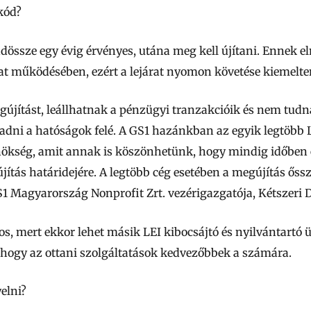
kód?
dössze egy évig érvényes
, utána meg kell újítani. Ennek
at működésében, ezért a lejárat nyomon követése kiemelte
újítást, leállhatnak a pénzügyi tranzakcióik és nem tudna
adni a hatóságok felé.
A GS1 hazánkban az egyik legtöbb L
nökség, amit annak is köszönhetünk, hogy mindig időben é
ítás határidejére. A legtöbb cég esetében a megújítás őssz
1 Magyarország Nonprofit Zrt. vezérigazgatója, Kétszeri 
ntos, mert ekkor lehet másik LEI kibocsájtó és nyilvántart
, hogy az ottani szolgáltatások kedvezőbbek a számára.
elni?