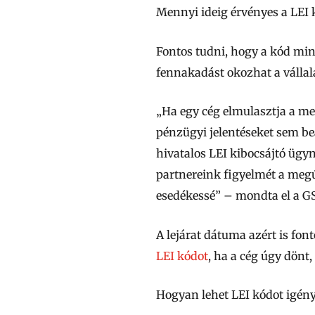
Mennyi ideig érvényes a LEI 
Fontos tudni, hogy a kód
min
fennakadást okozhat a vállal
„Ha egy cég elmulasztja a meg
pénzügyi jelentéseket sem be
hivatalos LEI kibocsájtó ügy
partnereink figyelmét a megúj
esedékessé”
– mondta el a GS
A lejárat dátuma azért is fo
LEI kódot
, ha a cég úgy dönt
Hogyan lehet LEI kódot igény