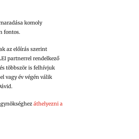
 elmaradása komoly
n fontos.
k az előírás szerint
EI partnerrel rendelkező
s többször is felhívjuk
el vagy év végén válik
Dávid.
ó ügynökséghez
áthelyezni a