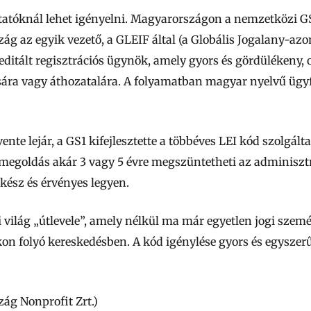
ltatóknál lehet igényelni. Magyarországon a nemzetközi 
zág az egyik vezető, a
GLEIF által
(a Globális Jogalany-azo
editált regisztrációs ügynök
, amely
gyors és gördülékeny, 
sára vagy áthozatalára
. A folyamatban magyar nyelvű ügyfé
nte lejár, a GS1 kifejlesztette a
többéves LEI kód
szolgálta
 megoldás akár 3 vagy 5 évre megszüntetheti az adminisztrá
kész és érvényes legyen.
világ „útlevele”, amely nélkül ma már egyetlen jogi szemé
on folyó kereskedésben. A kód igénylése gyors és egyszerű
zág Nonprofit Zrt.)