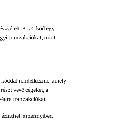
észvételt. A LEI kód egy
ügyi tranzakciókat, mint
I kóddal rendelkeznie, amely
részt vevő cégeket, a
végre tranzakciókat.
s érinthet, amennyiben