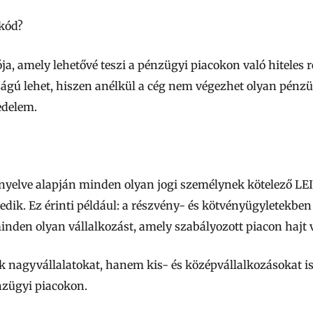
 kód?
ja, amely lehetővé teszi a pénzügyi piacokon való hiteles r
sságú lehet, hiszen anélkül a cég nem végezhet olyan pénz
edelem.
ányelve alapján minden olyan jogi személynek kötelező LE
ik. Ez érinti például: a részvény- és kötvényügyletekben 
 minden olyan vállalkozást, amely szabályozott piacon hajt 
k nagyvállalatokat, hanem kis- és középvállalkozásokat i
nzügyi piacokon.