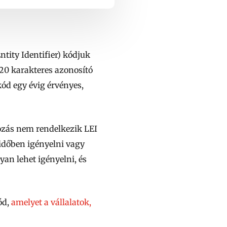
tity Identifier) kódjuk
20 karakteres azonosító
ód egy évig érvényes,
ozás nem rendelkezik LEI
időben igényelni vagy
yan lehet igényelni, és
ód,
amelyet a vállalatok,