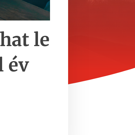
hat le
l év