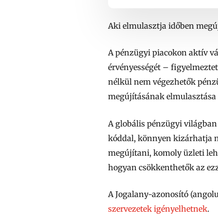
Aki elmulasztja időben megúj
A pénzügyi piacokon aktív vál
érvényességét – figyelmeztet
nélkül nem végezhetők pénzüg
megújításának elmulasztása
A globális pénzügyi világban
kóddal, könnyen kizárhatja m
megújítani, komoly üzleti leh
hogyan csökkenthetők az ezz
A Jogalany-azonosító (angolul
szervezetek igényelhetnek
.