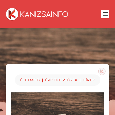
|
|
ÉLETMÓD
ÉRDEKESSÉGEK
HÍREK