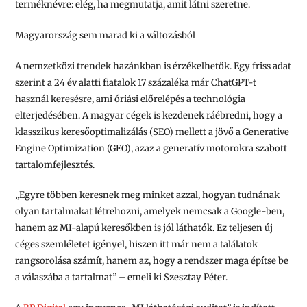
terméknévre: elég, ha megmutatja, amit látni szeretne.
Magyarország sem marad ki a változásból
A nemzetközi trendek hazánkban is érzékelhetők. Egy friss adat
szerint a 24 év alatti fiatalok 17 százaléka már ChatGPT-t
használ keresésre, ami óriási előrelépés a technológia
elterjedésében. A magyar cégek is kezdenek ráébredni, hogy a
klasszikus keresőoptimalizálás (SEO) mellett a jövő a Generative
Engine Optimization (GEO), azaz a generatív motorokra szabott
tartalomfejlesztés.
„Egyre többen keresnek meg minket azzal, hogyan tudnának
olyan tartalmakat létrehozni, amelyek nemcsak a Google-ben,
hanem az MI-alapú keresőkben is jól láthatók. Ez teljesen új
céges szemléletet igényel, hiszen itt már nem a találatok
rangsorolása számít, hanem az, hogy a rendszer maga építse be
a válaszába a tartalmat” – emeli ki Szesztay Péter.