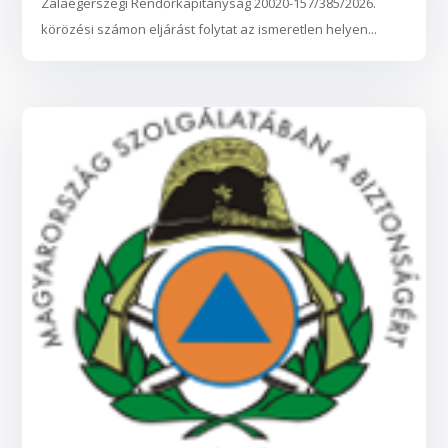
Zalaegerszegi Rendőrkapitányság 20020-157/385/2026.
körözési számon eljárást folytat az ismeretlen helyen...