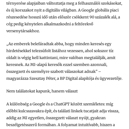
térnyerése alapjaiban változtatja meg a felhasználói szokásokat,
és új korszakot nyit a digitális világban. A Google globális piaci
részesedése hosszú idő után először csökkent 90 százalék alá, a
cég pedig kénytelen alkalmazkodni a feltörekvő
versenytársakhoz.
„Az emberek belefáradtak abba, hogy minden keresés egy
hirdetésekkel telezsúfolt listához vezessen, ahol sokszor tíz
oldalt is végig kell kattintani, mire valóban megtalálják, amit
keresnek. Az MI-alapú keresők ezzel szemben azonnali,
összegzett és személyre szabott válaszokat adnak” –
magyarázza Szesztay Péter, a BP Digital alapítója és ügyvezetője.
Nem találatokat kapunk, hanem választ
A különbség a Google és a ChatGPT között szemléletes: míg
előbbi kulcsszavakra épít, és találati linkek tucatjait adja vissza,
addig az MI egyetlen, összegzett választ nyújt, gyakran
beszélgetésszerű formában. A folyamat intuitívabb, hiszen a