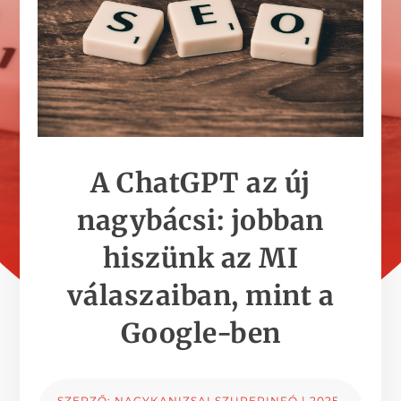
A ChatGPT az új
nagybácsi: jobban
hiszünk az MI
válaszaiban, mint a
Google-ben
SZERZŐ:
NAGYKANIZSAI SZUPERINFÓ
|
2025-