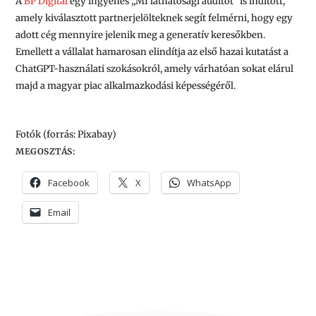
A
BP Digital
egy ingyenes „MI láthatósági auditot” is indított,
amely kiválasztott partnerjelölteknek segít felmérni, hogy egy
adott cég mennyire jelenik meg a generatív keresőkben.
Emellett a vállalat hamarosan elindítja az első hazai kutatást a
ChatGPT-használati szokásokról, amely várhatóan sokat elárul
majd a magyar piac alkalmazkodási képességéről.
Fotók (forrás: Pixabay)
MEGOSZTÁS:
Facebook
X
WhatsApp
Email