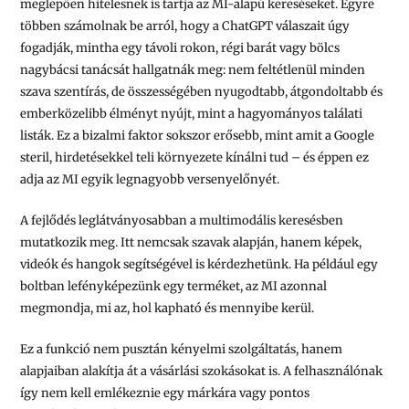
meglepően hitelesnek is tartja az MI-alapú kereséseket. Egyre
többen számolnak be arról, hogy a ChatGPT válaszait úgy
fogadják, mintha egy távoli rokon, régi barát vagy bölcs
nagybácsi tanácsát hallgatnák meg: nem feltétlenül minden
szava szentírás, de összességében nyugodtabb, átgondoltabb és
emberközelibb élményt nyújt, mint a hagyományos találati
listák. Ez a bizalmi faktor sokszor erősebb, mint amit a Google
steril, hirdetésekkel teli környezete kínálni tud – és éppen ez
adja az MI egyik legnagyobb versenyelőnyét.
A fejlődés leglátványosabban a multimodális keresésben
mutatkozik meg. Itt nemcsak szavak alapján, hanem képek,
videók és hangok segítségével is kérdezhetünk. Ha például egy
boltban lefényképezünk egy terméket, az MI azonnal
megmondja, mi az, hol kapható és mennyibe kerül.
Ez a funkció nem pusztán kényelmi szolgáltatás, hanem
alapjaiban alakítja át a vásárlási szokásokat is. A felhasználónak
így nem kell emlékeznie egy márkára vagy pontos