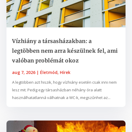
Vízhiány a társasházakban: a
legtöbben nem arra készülnek fel, ami
valóban problémát okoz
aug 7, 2026
|
Életmód
,
Hírek
A legtöbben azt hiszik, hogy vízhiány esetén csak inni nem
lesz mit. Pedig egy társasházban néhány óra alatt
használhatatlanná válhatnak a WC-k, megszűnhet az...