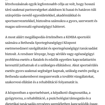
létrehozásának egyik legfontosabb célja az volt, hogy hosszú
távú szakmai partnerségeket alakítson ki hazai és határon túli
utánpótlás-nevelő egyesületekkel, akadémiákkal és
sportszervezetekkel, biztosítva számukra a gyors, szervezett és
magas színvonalú egészségügyi hátteret.
A most aláírt megállapodás értelmében a KIMBA sportolói
számára a Bethesda Sportegészségügyi Központ
esetmenedzseri szolgáltatást és sportegészségügyi tanácsadást
biztosít. A rendszer lényege, hogy sérülés vagy egészségügyi
probléma esetén a fiatalok és edzőik egyetlen kapcsolattartón
keresztül juthatnak el a szükséges ellátáshoz. Akut sportsérülés
esetén gyors szakmai segítséget kapnak, szükség esetén pedig a
Bethesda szakemberei megszervezik a további vizsgálatokat,
szakorvosi ellátást és a rehabilitáció folyamatát is.
A központban a sportsebészet, a képalkotó diagnosztika, a
gyógytorna, a rehabilitáció, a pszichológiai támogatás és a
dietetikai tanácsadás egységes szemléletben kapcsolódik össze.