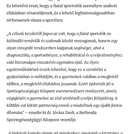
Ez lehetővé teszi, hogy a fiatal sportolók személyre szabott
ellátásban részesüljenek, és a lehető legbiztonságosabban
térhessenek vissza a sporthoz.
„A célunk kezdettől fogva az volt, hogy a fiatal sportolók ne
különálló rendelők és szakmák között mozogjanak, hanem egy
olyan integrált rendszerben kapjanak segítséget, ahol a
diagnosztika, a sportsebészet, a rehabilitáció és a teljesítményhez
való biztonságos visszatérés egymásra épül. Az ilyen
együttműködések teszik lehetővé, hogy ez a szemlélet a
gyakorlatban is működjön, és a gyermekek valóban a megfelelő
időben, a megfelelő ellátáshoz jussanak. Ezért építettük fel a
Sportegészségügyi Központ esetmenedzseri rendszerét, amely
végigkíséri a gyermeket az első sérüléstől a teljes felépülésig. A
KIMBA-val kötött partnerség ennek a modellnek egy újabb fontos
állomása”
– emelte ki dr. Jórász Zsolt, a Bethesda
Sportegészségügyi Központ vezetője.
„A birkózás komoly alapot ad mindenhez: megtanít a kitartásra, a