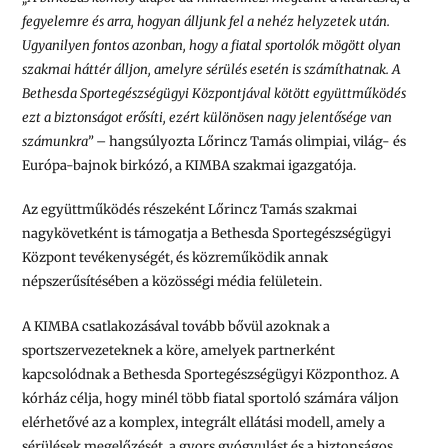
fegyelemre és arra, hogyan álljunk fel a nehéz helyzetek után.
Ugyanilyen fontos azonban, hogy a fiatal sportolók mögött olyan
szakmai háttér álljon, amelyre sérülés esetén is számíthatnak. A
Bethesda Sportegészségügyi Központjával kötött együttműködés
ezt a biztonságot erősíti, ezért különösen nagy jelentősége van
számunkra”
– hangsúlyozta Lőrincz Tamás olimpiai, világ- és
Európa-bajnok birkózó, a KIMBA szakmai igazgatója.
Az együttműködés részeként Lőrincz Tamás szakmai
nagykövetként is támogatja a Bethesda Sportegészségügyi
Központ tevékenységét, és közreműködik annak
népszerűsítésében a közösségi média felületein.
A KIMBA csatlakozásával tovább bővül azoknak a
sportszervezeteknek a köre, amelyek partnerként
kapcsolódnak a Bethesda Sportegészségügyi Központhoz. A
kórház célja, hogy minél több fiatal sportoló számára váljon
elérhetővé az a komplex, integrált ellátási modell, amely a
sérülések megelőzését, a gyors gyógyulást és a biztonságos