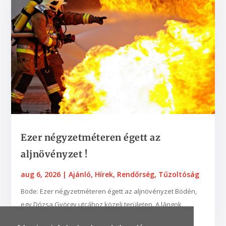
Ezer négyzetméteren égett az
aljnövényzet !
aug 6, 2026
|
Ajánló
,
Hírek
,
Rendőrség
,
Tűzoltóság
Böde: Ezer négyzetméteren égett az aljnövényzet Bödén,
egy Dózsa György utcához közeli területen. A lángok
néhány fába is belekaptak. A zalaegerszegi...