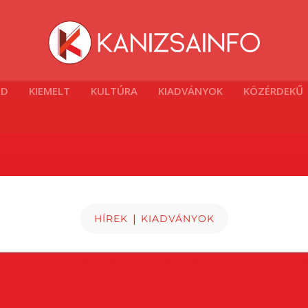
ÓD
KIEMELT
KULTÚRA
KIADVÁNYOK
KÖZÉRDEKŰ
|
HÍREK
KIADVÁNYOK