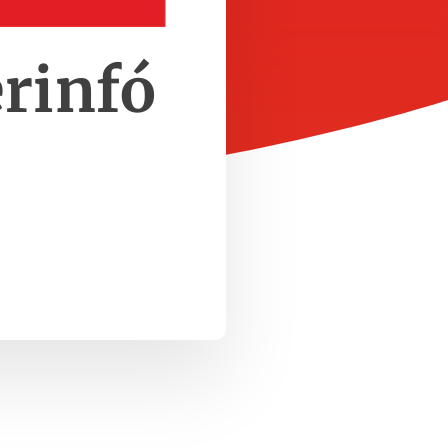
rinfó