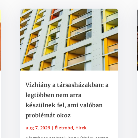
Vízhiány a társasházakban: a
legtöbben nem arra
készülnek fel, ami valóban
problémát okoz
aug 7, 2026
|
Életmód
,
Hírek
A legtöbben azt hiszik, hogy vízhiány esetén