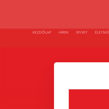
KEZDŐLAP
HÍREK
SPORT
ÉLETM