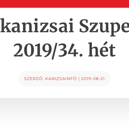
kanizsai Szupe
2019/34. hét
SZERZŐ:
KANIZSAINFÓ
|
2019-08-21