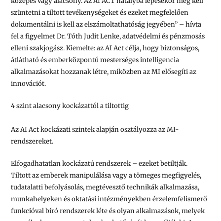
közepes vagy alacsony. Az AI ACT hatályba lépésekor meg kell
szüntetni a tiltott tevékenységeket és ezeket megfelelően
dokumentálni is kell az elszámoltathatóság jegyében” – hívta
fel a figyelmet Dr. Tóth Judit Lenke, adatvédelmi és pénzmosás
elleni szakjogász. Kiemelte: az AI Act célja, hogy biztonságos,
átlátható és emberközpontú mesterséges intelligencia
alkalmazásokat hozzanak létre, miközben az MI elősegíti az
innovációt.
4 szint alacsony kockázattól a tiltottig
Az AI Act kockázati szintek alapján osztályozza az MI-
rendszereket.
Elfogadhatatlan kockázatú rendszerek – ezeket betiltják.
Tiltott az emberek manipulálása vagy a tömeges megfigyelés,
tudatalatti befolyásolás, megtévesztő technikák alkalmazása,
munkahelyeken és oktatási intézményekben érzelemfelismerő
funkcióval bíró rendszerek léte és olyan alkalmazások, melyek