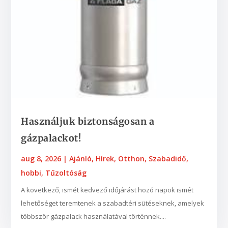
Használjuk biztonságosan a
gázpalackot!
aug 8, 2026
|
Ajánló
,
Hírek
,
Otthon
,
Szabadidő,
hobbi
,
Tűzoltóság
A következő, ismét kedvező időjárást hozó napok ismét
lehetőséget teremtenek a szabadtéri sütéseknek, amelyek
többször gázpalack használatával történnek....