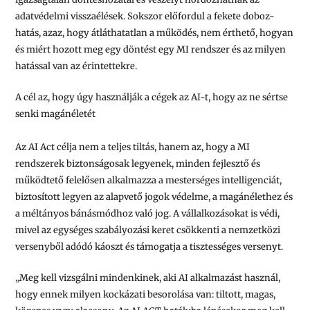
adatvédelmi visszaélések. Sokszor előfordul a fekete doboz-
hatás, azaz, hogy átláthatatlan a működés, nem érthető, hogyan
és miért hozott meg egy döntést egy MI rendszer és az milyen
hatással van az érintettekre.
A cél az, hogy úgy használják a cégek az AI-t, hogy az ne sértse
senki magánéletét
Az AI Act célja nem a teljes tiltás, hanem az, hogy a MI
rendszerek biztonságosak legyenek, minden fejlesztő és
működtető felelősen alkalmazza a mesterséges intelligenciát,
biztosított legyen az alapvető jogok védelme, a magánélethez és
a méltányos bánásmódhoz való jog. A vállalkozásokat is védi,
mivel az egységes szabályozási keret csökkenti a nemzetközi
versenyből adódó káoszt és támogatja a tisztességes versenyt.
„Meg kell vizsgálni mindenkinek, aki AI alkalmazást használ,
hogy ennek milyen kockázati besorolása van: tiltott, magas,