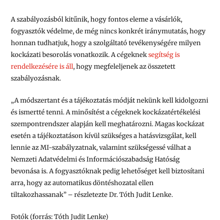
A szabályozásból kitűnik, hogy fontos eleme a vásárlók,
fogyasztók védelme, de még nincs konkrét iránymutatás, hogy
honnan tudhatjuk, hogy a szolgáltató tevékenységére milyen
kockázati besorolás vonatkozik. A cégeknek
segítség is
rendelkezésére is áll
, hogy megfeleljenek az összetett
szabályozásnak.
„A módszertant és a tájékoztatás módját nekünk kell kidolgozni
és ismertté tenni. A minősítést a cégeknek kockázatértékelési
szempontrendszer alapján kell meghatározni. Magas kockázat
esetén a tájékoztatáson kívül szükséges a hatásvizsgálat, kell
lennie az MI-szabályzatnak, valamint szükségessé válhat a
Nemzeti Adatvédelmi és Információszabadság Hatóság
bevonása is. A fogyasztóknak pedig lehetőséget kell biztosítani
arra, hogy az automatikus döntéshozatal ellen
tiltakozhassanak” – részletezte Dr. Tóth Judit Lenke.
Fotók (forrás: Tóth Judit Lenk
e
)