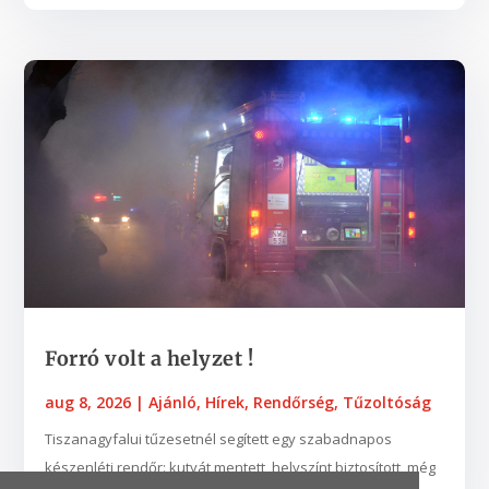
​​​​​​​Forró volt a helyzet !
aug 8, 2026
|
Ajánló
,
Hírek
,
Rendőrség
,
Tűzoltóság
Tiszanagyfalui tűzesetnél segített egy szabadnapos
készenléti rendőr: kutyát mentett, helyszínt biztosított, még