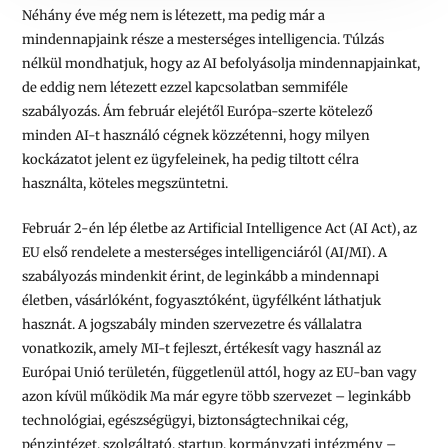
Néhány éve még nem is létezett, ma pedig már a
mindennapjaink része a mesterséges intelligencia. Túlzás
nélkül mondhatjuk, hogy az AI befolyásolja mindennapjainkat,
de eddig nem létezett ezzel kapcsolatban semmiféle
szabályozás. Ám február elejétől Európa-szerte kötelező
minden AI-t használó cégnek közzétenni, hogy milyen
kockázatot jelent ez ügyfeleinek, ha pedig tiltott célra
használta, köteles megszüntetni.
Február 2-én lép életbe az Artificial Intelligence Act (AI Act), az
EU első rendelete a mesterséges intelligenciáról (AI/MI). A
szabályozás mindenkit érint, de leginkább a mindennapi
életben, vásárlóként, fogyasztóként, ügyfélként láthatjuk
hasznát. A jogszabály minden szervezetre és vállalatra
vonatkozik, amely MI-t fejleszt, értékesít vagy használ az
Európai Unió területén, függetlenül attól, hogy az EU-ban vagy
azon kívül működik Ma már egyre több szervezet – leginkább
technológiai, egészségügyi, biztonságtechnikai cég,
pénzintézet, szolgáltató, startup, kormányzati intézmény –