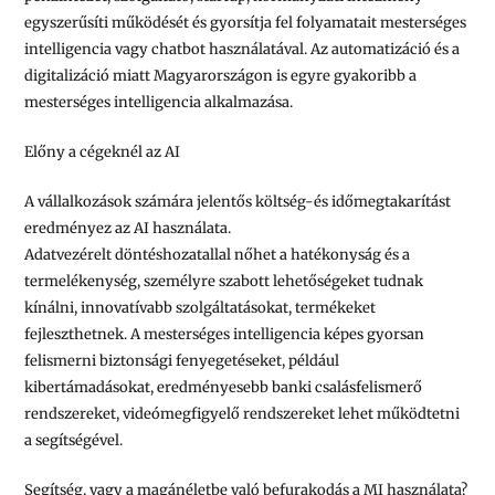
egyszerűsíti működését és gyorsítja fel folyamatait mesterséges
intelligencia vagy chatbot használatával. Az automatizáció és a
digitalizáció miatt Magyarországon is egyre gyakoribb a
mesterséges intelligencia alkalmazása.
Előny a cégeknél az AI
A vállalkozások számára jelentős költség-és időmegtakarítást
eredményez az AI használata.
Adatvezérelt döntéshozatallal nőhet a hatékonyság és a
termelékenység, személyre szabott lehetőségeket tudnak
kínálni, innovatívabb szolgáltatásokat, termékeket
fejleszthetnek. A mesterséges intelligencia képes gyorsan
felismerni biztonsági fenyegetéseket, például
kibertámadásokat, eredményesebb banki csalásfelismerő
rendszereket, videómegfigyelő rendszereket lehet működtetni
a segítségével.
Segítség, vagy a magánéletbe való befurakodás a MI használata?