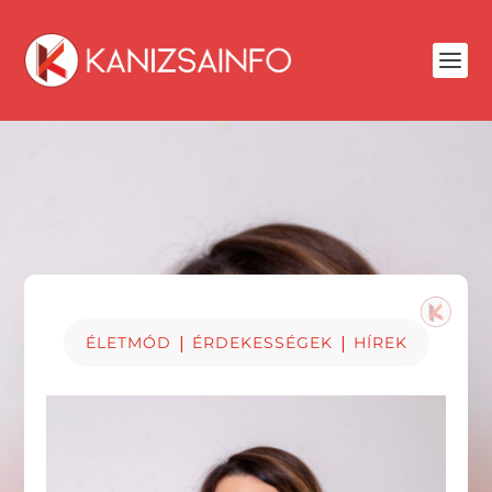
|
|
ÉLETMÓD
ÉRDEKESSÉGEK
HÍREK