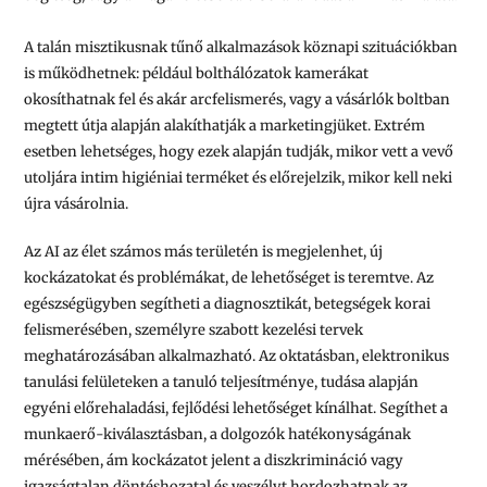
A talán misztikusnak tűnő alkalmazások köznapi szituációkban
is működhetnek: például bolthálózatok kamerákat
okosíthatnak fel és akár arcfelismerés, vagy a vásárlók boltban
megtett útja alapján alakíthatják a marketingjüket. Extrém
esetben lehetséges, hogy ezek alapján tudják, mikor vett a vevő
utoljára intim higiéniai terméket és előrejelzik, mikor kell neki
újra vásárolnia.
Az AI az élet számos más területén is megjelenhet, új
kockázatokat és problémákat, de lehetőséget is teremtve. Az
egészségügyben segítheti a diagnosztikát, betegségek korai
felismerésében, személyre szabott kezelési tervek
meghatározásában alkalmazható. Az oktatásban, elektronikus
tanulási felületeken a tanuló teljesítménye, tudása alapján
egyéni előrehaladási, fejlődési lehetőséget kínálhat. Segíthet a
munkaerő-kiválasztásban, a dolgozók hatékonyságának
mérésében, ám kockázatot jelent a diszkrimináció vagy
igazságtalan döntéshozatal és veszélyt hordozhatnak az