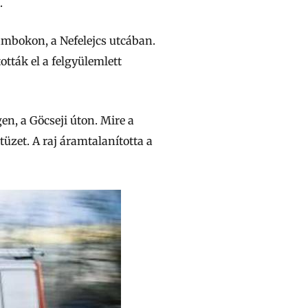
.
ambokon, a Nefelejcs utcában.
ották el a felgyülemlett
n, a Göcseji úton. Mire a
 tüzet. A raj áramtalanította a