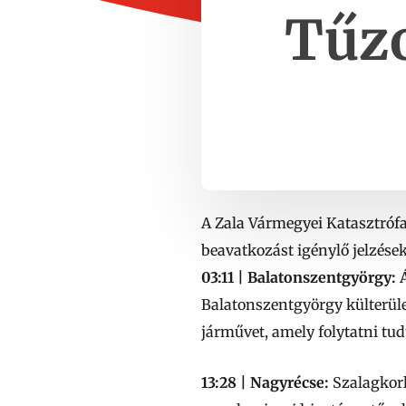
Tűzo
A Zala Vármegyei Katasztrófa
beavatkozást igénylő jelzések
03:11 | Balatonszentgyörgy:
Á
Balatonszentgyörgy külterület
járművet, amely folytatni tu
13:28 | Nagyrécse:
Szalagkorl