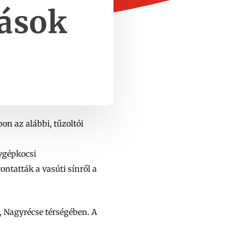
zások
n az alábbi, tűzoltói
ygépkocsi
ontatták a vasúti sínről a
 Nagyrécse térségében. A