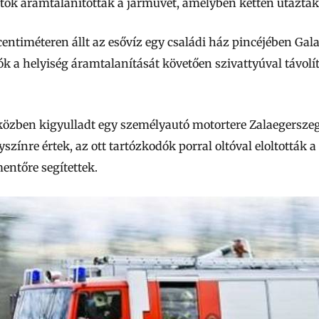
tók áramtalanították a járművet, amelyben ketten utaztak
entiméteren állt az esővíz egy családi ház pincéjében Gal
ók a helyiség áramtalanítását követően szivattyúval távolít
özben kigyulladt egy személyautó motortere Zalaegerszege
yszínre értek, az ott tartózkodók porral oltóval eloltották a
entőre segítettek.