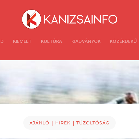
ÓD
KIEMELT
KULTÚRA
KIADVÁNYOK
KÖZÉRDEKŰ
|
|
AJÁNLÓ
HÍREK
TŰZOLTÓSÁG