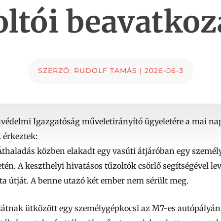
ltói beavatko
SZERZŐ:
RUDOLF TAMÁS
|
2026-06-3
védelmi Igazgatóság műveletirányító ügyeletére a mai napo
 érkeztek:
thaladás közben elakadt egy vasúti átjáróban egy személ
én. A keszthelyi hivatásos tűzoltók csörlő segítségével lev
dta útját. A benne utazó két ember nem sérült meg.
átnak ütközött egy személygépkocsi az M7-es autópályán,