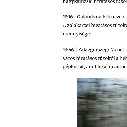
nagykanizsai hivatásos tűzol
13:16 | Galambok:
Kilencven c
A zalakarosi hivatásos tűzolt
mennyiséget.
13:56 | Zalaegerszeg:
Menet k
város hivatásos tűzoltói a hel
gépkocsit, amit később autóm