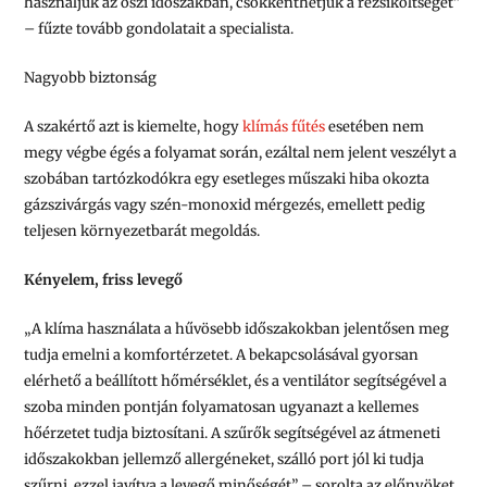
használjuk az őszi időszakban, csökkenthetjük a rezsiköltséget”
– fűzte tovább gondolatait a specialista.
Nagyobb biztonság
A szakértő azt is kiemelte, hogy
klímás fűtés
esetében nem
megy végbe égés a folyamat során, ezáltal nem jelent veszélyt a
szobában tartózkodókra egy esetleges műszaki hiba okozta
gázszivárgás vagy szén-monoxid mérgezés, emellett pedig
teljesen környezetbarát megoldás.
Kényelem, friss levegő
„A klíma használata a hűvösebb időszakokban jelentősen meg
tudja emelni a komfortérzetet. A bekapcsolásával gyorsan
elérhető a beállított hőmérséklet, és a ventilátor segítségével a
szoba minden pontján folyamatosan ugyanazt a kellemes
hőérzetet tudja biztosítani. A szűrők segítségével az átmeneti
időszakokban jellemző allergéneket, szálló port jól ki tudja
szűrni, ezzel javítva a levegő minőségét” – sorolta az előnyöket