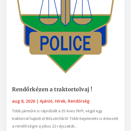
Rendőrkézen a traktortolvaj !
aug 8, 2026
|
Ajánló
,
Hírek
,
Rendőrség
Több járműre is rápróbált a 35 éves férfi, végül egy
traktorral hajtott el Bőszénfáról. Több bejelentés is érkezett
a rendőrségre a július 22-i éjszakát...