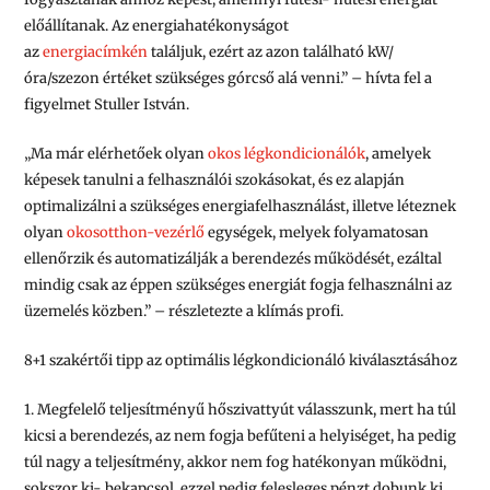
előállítanak. Az energiahatékonyságot
az
energiacímkén
találjuk, ezért az azon található kW/
óra/szezon értéket szükséges górcső alá venni.” – hívta fel a
figyelmet Stuller István.
„Ma már elérhetőek olyan
okos légkondicionálók
, amelyek
képesek tanulni a felhasználói szokásokat, és ez alapján
optimalizálni a szükséges energiafelhasználást, illetve léteznek
olyan
okosotthon-vezérlő
egységek, melyek folyamatosan
ellenőrzik és automatizálják a berendezés működését, ezáltal
mindig csak az éppen szükséges energiát fogja felhasználni az
üzemelés közben.” – részletezte a klímás profi.
8+1 szakértői tipp az optimális légkondicionáló kiválasztásához
1. Megfelelő teljesítményű hőszivattyút válasszunk, mert ha túl
kicsi a berendezés, az nem fogja befűteni a helyiséget, ha pedig
túl nagy a teljesítmény, akkor nem fog hatékonyan működni,
sokszor ki- bekapcsol, ezzel pedig felesleges pénzt dobunk ki