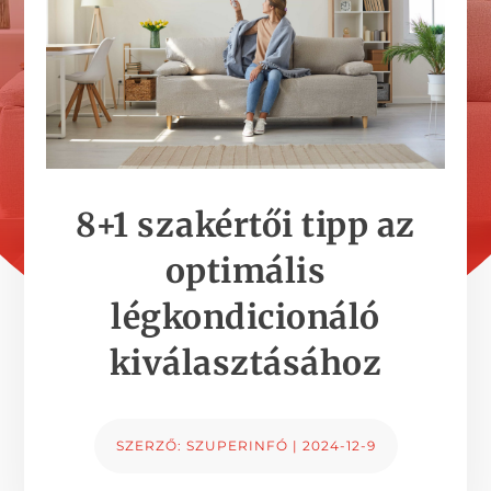
8+1 szakértői tipp az
optimális
légkondicionáló
kiválasztásához
SZERZŐ:
SZUPERINFÓ
|
2024-12-9