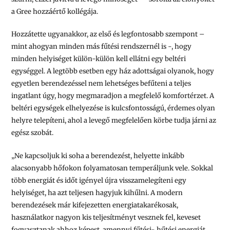
a Gree hozzáértő kollégája.
Hozzátette ugyanakkor, az első és legfontosabb szempont –
mint ahogyan minden más fűtési rendszernél is -, hogy
minden helyiséget külön-külön kell ellátni egy beltéri
egységgel. A legtöbb esetben egy ház adottságai olyanok, hogy
egyetlen berendezéssel nem lehetséges befűteni a teljes
ingatlant úgy, hogy megmaradjon a megfelelő komfortérzet. A
beltéri egységek elhelyezése is kulcsfontosságú, érdemes olyan
helyre telepíteni, ahol a levegő megfelelően körbe tudja járni az
egész szobát.
„Ne kapcsoljuk ki soha a berendezést, helyette inkább
alacsonyabb hőfokon folyamatosan temperáljunk vele. Sokkal
több energiát és időt igényel újra visszamelegíteni egy
helyiséget, ha azt teljesen hagyjuk kihűlni. A modern
berendezések már kifejezetten energiatakarékosak,
használatkor nagyon kis teljesítményt vesznek fel, keveset
fogyasztanak ahhoz képest, amennyi fűtési- hűtési energiát