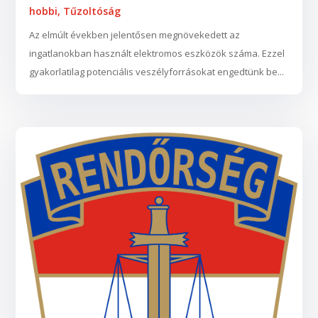
hobbi
,
Tűzoltóság
Az elmúlt években jelentősen megnövekedett az
ingatlanokban használt elektromos eszközök száma. Ezzel
gyakorlatilag potenciális veszélyforrásokat engedtünk be...