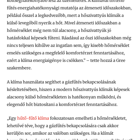
költséghatékonyabb lesz az üzemeltetés. A klímával történő
fűtés energiahatékonysági mutatója az átmeneti időszakokban,
például ősszel a legkedvezőbb, mert a hőszivattyús klímák a
külső levegőből nyerik a hőt. Mivel átmeneti időszakban a
hőmérséklet még nem túl alacsony, a hőszivattyúk jó
hatásfokkal képesek fűteni. Ráadásul az őszi időszakokban még
nincs teljesen kihűlve az ingatlan sem, így kisebb hőmérséklet
emelés szükséges a megfelelő komfortérzet fenntartásához,
ezért a klíma energiaigénye is csökken.” – tette hozzá a Gree
szakembere.
A klíma használata segíthet a gázfűtés bekapcsolásának
késleltetésében, hiszen a modern hőszivattyús klímák képesek
alacsony külső hőmérsékleten is hatékonyan működni, és
elegendő hőt biztosítani a komfortérzet fenntartásához.
„Egy
hűtő-fűtő klíma
fokozatosan emelheti a hőmérsékletet,
lehetővé téve, hogy a gázfűtés bekapcsolására csak akkor
kerüljön sor, amikor az valóban szükséges. Ha a klímát