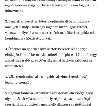
egy drágább és nagyobb berendezésre, amit nem fogunk tudni
kihasználni.
2. Vannak kifejezetten fűtésre optimalizált berendezések,
amelyek el tudják látni egy ingatlan kizárólagos fűtését,
válasszunk ilyet, ha nem szeretnénk más fűtési megoldással
kombinálni a hőszivattyúnkat.
3. Érdemes megnézni a kiválasztott berendezés energia
címkéjén látható besorolást, minél több plusz jel látható, vagy
minél magasabb az SCOP érték, annál hatékonyabb lesz az
üzemeltetés.
4. Válasszunk minél alacsonyabb zajszinttel rendelkező
légkondicionálót.
5. Nagyon fontos a karbantartás és szerviz lehetősége, ezért
olyan márkát válasszunk, amely régóta a piacon van és jó
szervizhátteret biztosít, megfelelő alkatrész ellátottsággal