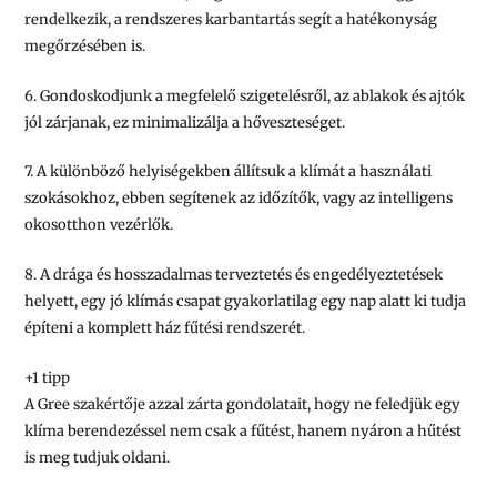
rendelkezik, a rendszeres karbantartás segít a hatékonyság
megőrzésében is.
6. Gondoskodjunk a megfelelő szigetelésről, az ablakok és ajtók
jól zárjanak, ez minimalizálja a hőveszteséget.
7. A különböző helyiségekben állítsuk a klímát a használati
szokásokhoz, ebben segítenek az időzítők, vagy az intelligens
okosotthon vezérlők.
8. A drága és hosszadalmas terveztetés és engedélyeztetések
helyett, egy jó klímás csapat gyakorlatilag egy nap alatt ki tudja
építeni a komplett ház fűtési rendszerét.
+1 tipp
A Gree szakértője azzal zárta gondolatait, hogy ne feledjük egy
klíma berendezéssel nem csak a fűtést, hanem nyáron a hűtést
is meg tudjuk oldani.