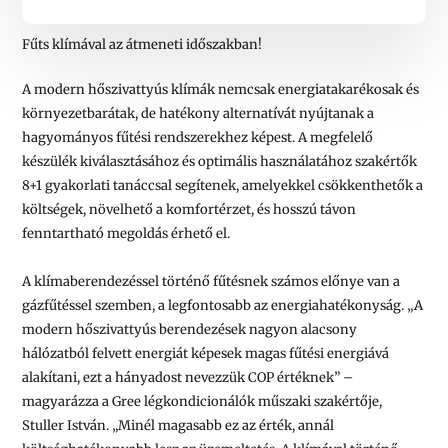
Fűts klímával az átmeneti időszakban!
A modern hőszivattyús klímák nemcsak energiatakarékosak és
környezetbarátak, de hatékony alternatívát nyújtanak a
hagyományos fűtési rendszerekhez képest. A megfelelő
készülék kiválasztásához és optimális használatához szakértők
8+1 gyakorlati tanáccsal segítenek, amelyekkel csökkenthetők a
költségek, növelhető a komfortérzet, és hosszú távon
fenntartható megoldás érhető el.
A klímaberendezéssel történő fűtésnek számos előnye van a
gázfűtéssel szemben, a legfontosabb az energiahatékonyság. „A
modern hőszivattyús berendezések nagyon alacsony
hálózatból felvett energiát képesek magas fűtési energiává
alakítani, ezt a hányadost nevezzük COP értéknek” –
magyarázza a Gree légkondicionálók műszaki szakértője,
Stuller István. „Minél magasabb ez az érték, annál