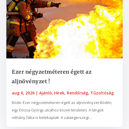
Ezer négyzetméteren égett az
aljnövényzet !
aug 6, 2026
|
Ajánló
,
Hírek
,
Rendőrség
,
Tűzoltóság
Böde: Ezer négyzetméteren égett az aljnövényzet Bödén,
egy Dózsa György utcához közeli területen. A lángok
néhány fába is belekaptak. A zalaegerszegi...