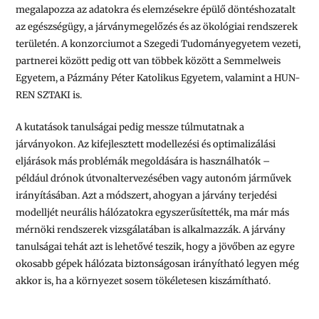
megalapozza az adatokra és elemzésekre épülő döntéshozatalt
az egészségügy, a járványmegelőzés és az ökológiai rendszerek
területén. A konzorciumot a Szegedi Tudományegyetem vezeti,
partnerei között pedig ott van többek között a Semmelweis
Egyetem, a Pázmány Péter Katolikus Egyetem, valamint a HUN-
REN SZTAKI is.
A kutatások tanulságai pedig messze túlmutatnak a
járványokon. Az kifejlesztett modellezési és optimalizálási
eljárások más problémák megoldására is használhatók –
például drónok útvonaltervezésében vagy autonóm járművek
irányításában. Azt a módszert, ahogyan a járvány terjedési
modelljét neurális hálózatokra egyszerűsítették, ma már más
mérnöki rendszerek vizsgálatában is alkalmazzák. A járvány
tanulságai tehát azt is lehetővé teszik, hogy a jövőben az egyre
okosabb gépek hálózata biztonságosan irányítható legyen még
akkor is, ha a környezet sosem tökéletesen kiszámítható.