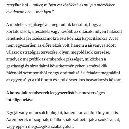
reagálunk rá – mikor, milyen eszközökkel, és milyen mértékben
avatkozunk be – már igen.”
A modellek segítségével meg tudták becsülni, hogy a
korlátozások, a tesztelés vagy később az oltások milyen hatással
lehetnek a fertőzésszámokra és a kórházi kapacitásokra. A cél
nem egyszerűen az előrejelzés volt, hanem a járványra adott
válaszok stratégiai tervezése: olyan megoldások keresése,
amelyek megvédik az emberek egészségét, miközben a
gazdasági és társadalmi következményeket is mérséklik.
Mérnöki szempontból ez egy optimalizálási feladat: megtalálni
az egyensúlyt a túl finom és a túl drasztikus beavatkozás között.
A bonyolult rendszerek leegyszerűsítése mesterséges
intelligenciával
Egy járvány nemcsak biológiai, hanem társadalmi folyamat is.
Az emberek mozognak, találkoznak, változtatják a szokásaikat,
vagy éppen megszegik a szabályokat.