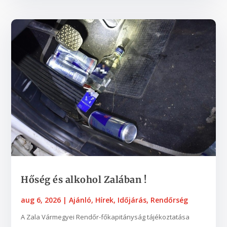
Hőség és alkohol Zalában !
aug 6, 2026
|
Ajánló
,
Hírek
,
Időjárás
,
Rendőrség
A Zala Vármegyei Rendőr-főkapitányság tájékoztatása