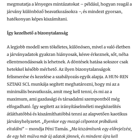
megmutatja a lényeges mintázatokat – például, hogyan reagál a
járvány különböző beavatkozásokra –, és mindezt gyorsan,
hatékonyan képes kiszámítani.
Így kezelhető a bizonytalanság
A legjobb modell sem tökéletes, különösen, mivel a való életben
a járványadatok gyakran hiányosak, késve érkeznek, sőt, néha
ellentmondásosak is lehetnek. A döntések hatása sokszor csak
hetekkel később mérhető. Az ilyen bizonytalanságok
felismerése és kezelése a szabályozás egyik alapja. A HUN-REN
SZTAKI SCL munkája segített meghatározni, hogy mi az a
minimális beavatkozás, amit meg kell tenni, és mi az a
maximum, ami gazdasági és társadalmi szempontból még
elfogadható. Így segített az irányításelméleti megközelítés
átláthatóbbá és kiszámíthatóbbá tenni az alapvetően kaotikus
járványhelyzetet.
„Ilyenkor egy mozgó célpontot próbálunk
eltalálni”
– mondja Péni Tamás.
„Ma kiszámítunk egy előrejelzést,
de egy hét múlva már új adatok jönnek, és mindent újra kell