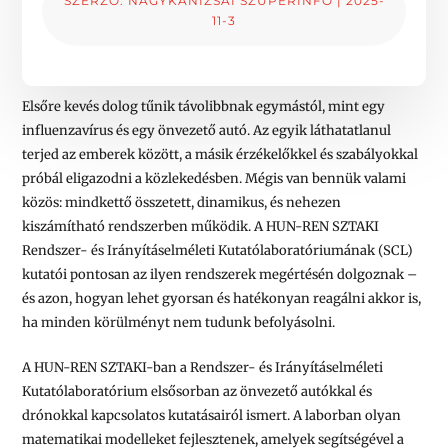
SZERZŐ:
NAGYKANIZSAI SZUPERINFÓ
|
2025-
11-3
Elsőre kevés dolog tűnik távolibbnak egymástól, mint egy
influenzavírus és egy önvezető autó. Az egyik láthatatlanul
terjed az emberek között, a másik érzékelőkkel és szabályokkal
próbál eligazodni a közlekedésben. Mégis van bennük valami
közös: mindkettő összetett, dinamikus, és nehezen
kiszámítható rendszerben működik. A HUN-REN SZTAKI
Rendszer- és Irányításelméleti Kutatólaboratóriumának (SCL)
kutatói pontosan az ilyen rendszerek megértésén dolgoznak –
és azon, hogyan lehet gyorsan és hatékonyan reagálni akkor is,
ha minden körülményt nem tudunk befolyásolni.
A HUN-REN SZTAKI-ban a Rendszer- és Irányításelméleti
Kutatólaboratórium elsősorban az önvezető autókkal és
drónokkal kapcsolatos kutatásairól ismert. A laborban olyan
matematikai modelleket fejlesztenek, amelyek segítségével a