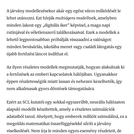
A járvány modellezésekor akár egy egész város működését le
lehet utánozni. Ezt hívják
multiágens modell
nek, amelyben
minden lakost egy „digitális iker” képvisel, a maga napi
rutinjával és véletlenszerű találkozásaival. Ezek a modellek a
lehető legpontosabban próbálják visszaadni a valóságot:
minden bevásárlás, iskolába menet vagy családi látogatás egy
újabb fertőzési láncot indíthat el.
Az ilyen részletes modellek megmutatják, hogyan alakulnak ki
a fertőzések az emberi kapcsolatok hálójában. Ugyanakkor
éppen részletességük miatt lassan és nehezen kezelhetők, így
nem alkalmasak gyors döntések támogatására.
Ezért az SCL kutatói egy sokkal egyszerűbb, neurális hálózaton
alapuló modellt készítettek, amely a részletes szimulációk
adataiból tanul. Ahelyett, hogy emberek millióit szimulálná, ez a
megoldás matematikai összefüggésekké sűríti a járvány
viselkedését. Nem írja le minden egyes esemény részleteit, de