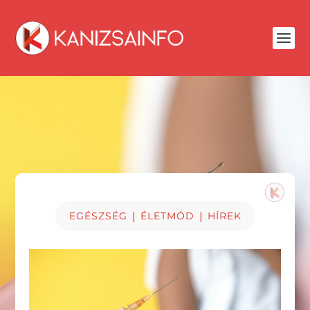
|
|
EGÉSZSÉG
ÉLETMÓD
HÍREK