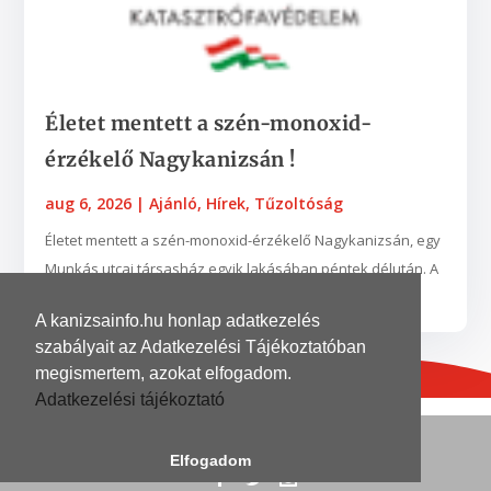
Életet mentett a szén-monoxid-
érzékelő Nagykanizsán !
aug 6, 2026
|
Ajánló
,
Hírek
,
Tűzoltóság
Életet mentett a szén-monoxid-érzékelő Nagykanizsán, egy
Munkás utcai társasház egyik lakásában péntek délután. A
készülék egy nyílt égésterű vízmelegítő...
A kanizsainfo.hu honlap adatkezelés
szabályait az Adatkezelési Tájékoztatóban
megismertem, azokat elfogadom.
Adatkezelési tájékoztató
© 2026
| Grafika és kivitelezés
DinoDinelli
Elfogadom