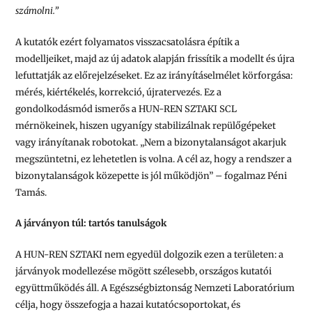
számolni.”
A kutatók ezért folyamatos visszacsatolásra építik a
modelljeiket, majd az új adatok alapján frissítik a modellt és újra
lefuttatják az előrejelzéseket. Ez az irányításelmélet körforgása:
mérés, kiértékelés, korrekció, újratervezés. Ez a
gondolkodásmód ismerős a HUN-REN SZTAKI SCL
mérnökeinek, hiszen ugyanígy stabilizálnak repülőgépeket
vagy irányítanak robotokat. „Nem a bizonytalanságot akarjuk
megszüntetni, ez lehetetlen is volna. A cél az, hogy a rendszer a
bizonytalanságok közepette is jól működjön” – fogalmaz Péni
Tamás.
A járványon túl: tartós tanulságok
A HUN-REN SZTAKI nem egyedül dolgozik ezen a területen: a
járványok modellezése mögött szélesebb, országos kutatói
együttműködés áll. A Egészségbiztonság Nemzeti Laboratórium
célja, hogy összefogja a hazai kutatócsoportokat, és