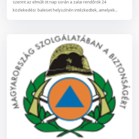
szerint az elmúlt öt nap során a zalai rendőrök 24
közlekedési baleset helyszínén intézkedtek, amelyek...