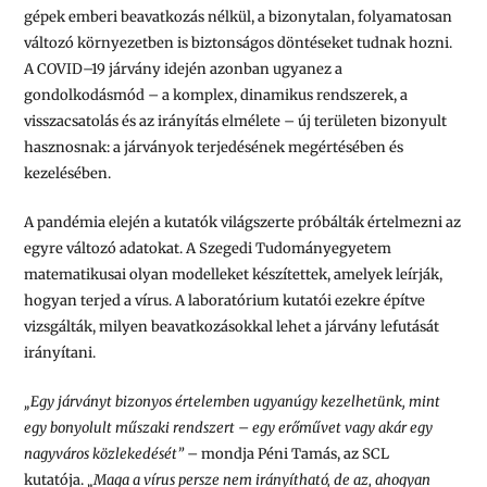
gépek emberi beavatkozás nélkül, a bizonytalan, folyamatosan
változó környezetben is biztonságos döntéseket tudnak hozni.
A COVID–19 járvány idején azonban ugyanez a
gondolkodásmód – a komplex, dinamikus rendszerek, a
visszacsatolás és az irányítás elmélete – új területen bizonyult
hasznosnak: a járványok terjedésének megértésében és
kezelésében.
A pandémia elején a kutatók világszerte próbálták értelmezni az
egyre változó adatokat. A Szegedi Tudományegyetem
matematikusai olyan modelleket készítettek, amelyek leírják,
hogyan terjed a vírus. A laboratórium kutatói ezekre építve
vizsgálták, milyen beavatkozásokkal lehet a járvány lefutását
irányítani.
„Egy járványt bizonyos értelemben ugyanúgy kezelhetünk, mint
egy bonyolult műszaki rendszert – egy erőművet vagy akár egy
nagyváros közlekedését”
– mondja Péni Tamás, az SCL
kutatója.
„Maga a vírus persze nem irányítható, de az, ahogyan