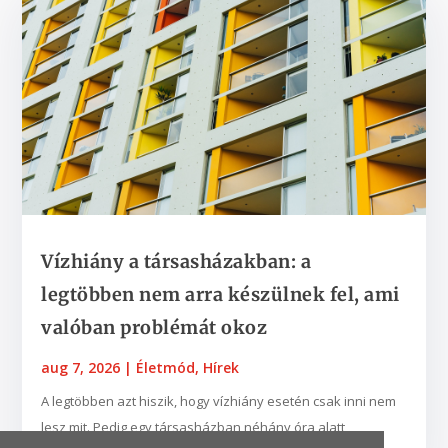
Vízhiány a társasházakban: a
legtöbben nem arra készülnek fel, ami
valóban problémát okoz
aug 7, 2026
|
Életmód
,
Hírek
A legtöbben azt hiszik, hogy vízhiány esetén csak inni nem
lesz mit. Pedig egy társasházban néhány óra alatt