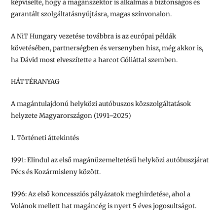
képviselte, hogy a magánszektor is alkalmas a biztonságos és
garantált szolgáltatásnyújtásra, magas színvonalon.
A NiT Hungary vezetése továbbra is az európai példák
követésében, partnerségben és versenyben hisz, még akkor is,
ha Dávid most elveszítette a harcot Góliáttal szemben.
HÁTTÉRANYAG
A magántulajdonú helyközi autóbuszos közszolgáltatások
helyzete Magyarországon (1991–2025)
1. Történeti áttekintés
1991
: Elindul az első magánüzemeltetésű helyközi autóbuszjárat
Pécs és Kozármisleny között.
1996
: Az első koncessziós pályázatok meghirdetése, ahol a
Volánok mellett hat magáncég is nyert 5 éves jogosultságot.