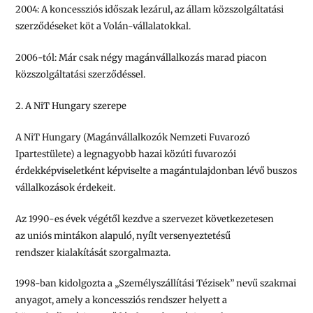
2004
: A koncessziós időszak lezárul, az állam közszolgáltatási
szerződéseket köt a Volán-vállalatokkal.
2006-tól
: Már csak négy magánvállalkozás marad piacon
közszolgáltatási szerződéssel.
2. A NiT Hungary szerepe
A
NiT Hungary
(Magánvállalkozók Nemzeti Fuvarozó
Ipartestülete) a legnagyobb hazai közúti fuvarozói
érdekképviseletként képviselte a magántulajdonban lévő buszos
vállalkozások érdekeit.
Az 1990-es évek végétől kezdve a szervezet következetesen
az
uniós mintákon alapuló, nyílt versenyeztetésű
rendszer
kialakítását szorgalmazta.
1998-ban kidolgozta a
„Személyszállítási Tézisek”
nevű szakmai
anyagot, amely a koncessziós rendszer helyett a