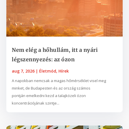
Nem elég a hőhullám, itt a nyári
légszennyezés: az ózon
aug 7, 2026
|
Életmód
,
Hírek
A napokban nemcsak a magas hőmérséklet visel meg
minket, de Budapesten és az ország számos
pontján emelkedni kezd a talajközeli ózon
koncentrációjának szintje...