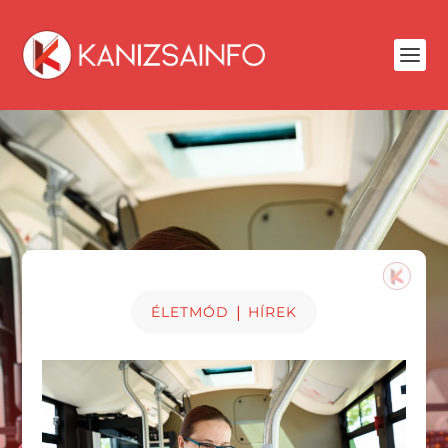
|
ÉLETMÓD
HÍREK