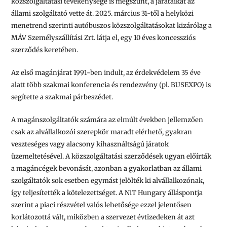
közszolgáltatási tevékenysége is megszűnt, a járataikat az
állami szolgáltató vette át. 2025. március 31-től a helyközi
menetrend szerinti autóbuszos közszolgáltatásokat kizárólag a
MÁV Személyszállítási Zrt. látja el, egy 10 éves koncessziós
szerződés keretében.
Az első magánjárat 1991-ben indult, az érdekvédelem 35 éve
alatt több szakmai konferencia és rendezvény (pl. BUSEXPO) is
segítette a szakmai párbeszédet.
A magánszolgáltatók számára az elmúlt években jellemzően
csak az alvállalkozói szerepkör maradt elérhető, gyakran
veszteséges vagy alacsony kihasználtságú járatok
üzemeltetésével. A közszolgáltatási szerződések ugyan előírták
a magáncégek bevonását, azonban a gyakorlatban az állami
szolgáltatók sok esetben egymást jelölték ki alvállalkozónak,
így teljesítették a kötelezettséget. A NiT Hungary álláspontja
szerint a piaci részvétel valós lehetősége ezzel jelentősen
korlátozottá vált, miközben a szervezet évtizedeken át azt