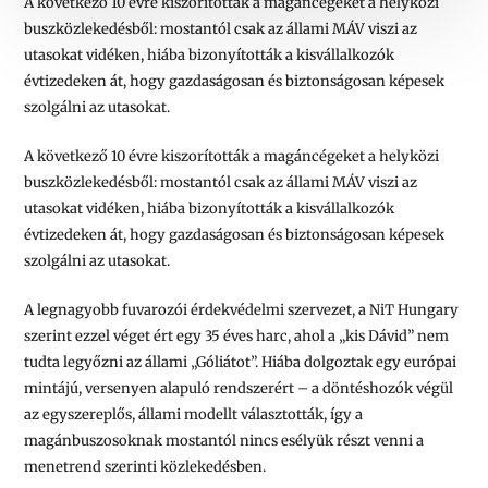
A következő 10 évre kiszorították a magáncégeket a helyközi
buszközlekedésből: mostantól csak az állami MÁV viszi az
utasokat vidéken, hiába bizonyították a kisvállalkozók
évtizedeken át, hogy gazdaságosan és biztonságosan képesek
szolgálni az utasokat.
A következő 10 évre kiszorították a magáncégeket a helyközi
buszközlekedésből: mostantól csak az állami MÁV viszi az
utasokat vidéken, hiába bizonyították a kisvállalkozók
évtizedeken át, hogy gazdaságosan és biztonságosan képesek
szolgálni az utasokat.
A legnagyobb fuvarozói érdekvédelmi szervezet, a NiT Hungary
szerint ezzel véget ért egy 35 éves harc, ahol a „kis Dávid” nem
tudta legyőzni az állami „Góliátot”. Hiába dolgoztak egy európai
mintájú, versenyen alapuló rendszerért – a döntéshozók végül
az egyszereplős, állami modellt választották, így a
magánbuszosoknak mostantól nincs esélyük részt venni a
menetrend szerinti közlekedésben.