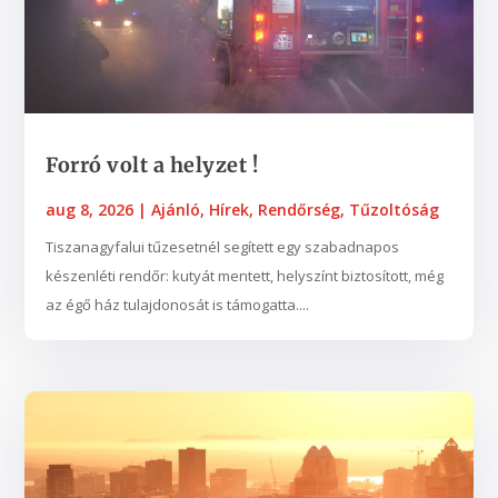
​​​​​​​Forró volt a helyzet !
aug 8, 2026
|
Ajánló
,
Hírek
,
Rendőrség
,
Tűzoltóság
Tiszanagyfalui tűzesetnél segített egy szabadnapos
készenléti rendőr: kutyát mentett, helyszínt biztosított, még
az égő ház tulajdonosát is támogatta....