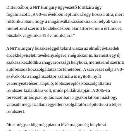
Dittel Gábor, a NiT Hungary ügyvezető főtitkára úgy
fogalmazott:
„A 90-es években léptünk rá egy hosszú útra, mert
hittünk abban, hogy a magánvállalkozásoknak is helyük van a
menetrend szerinti közlekedésben. Bár áttörést nem értünk el,
büszkék vagyunk a 35 év munkájára.”
A NiT Hungary büszkeséggel tekint vissza az elmúlt évtizedek
érdekképviseleti tevékenységére, még akkor is, ha most egy új
szakasz kezdődik a magyarországi helyközi, menetrend szerinti
autóbuszos közszolgáltatás történetében. A szervezet célja a 90-
es évek óta a magánszektor számára is nyitott, nyílt
versenyeztetésen alapuló, többszereplős közszolgáltatási
rendszer kialakítása volt, uniós példák alapján. A 2016-ra
tervezett uniós piacnyitás azonban a gyakorlatban máshogy
valósult meg; az állam egyetlen szolgáltatóra építette ki a teljes
rendszert.
Most négy, eddig még piacon lévő magáncég helyközi