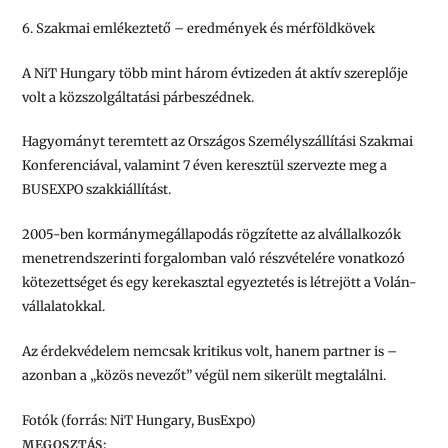
6. Szakmai emlékeztető – eredmények és mérföldkövek
A NiT Hungary több mint három évtizeden át aktív szereplője
volt a közszolgáltatási párbeszédnek.
Hagyományt teremtett az
Országos Személyszállítási Szakmai
Konferenciával
, valamint
7 éven keresztül szervezte meg a
BUSEXPO szakkiállítást
.
2005-ben
kormánymegállapodás rögzítette az alvállalkozók
menetrendszerinti forgalomban való részvételére vonatkozó
kötezettséget és egy kerekasztal egyeztetés
is létrejött a Volán-
vállalatokkal.
Az érdekvédelem nemcsak kritikus volt, hanem partner is –
azonban a „közös nevezőt” végül nem sikerült megtalálni.
Fotók (forrás:
NiT Hungary, BusExpo
)
MEGOSZTÁS: