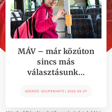
MÁV – már közúton
sincs más
választásunk…
SZERZŐ:
SZUPERINFÓ
|
2025-05-27