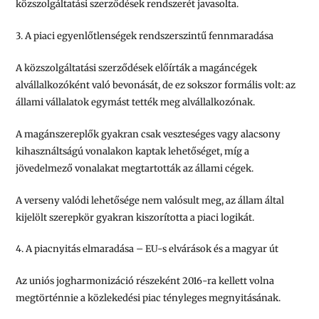
közszolgáltatási szerződések rendszerét javasolta.
3. A piaci egyenlőtlenségek rendszerszintű fennmaradása
A közszolgáltatási szerződések előírták a magáncégek
alvállalkozóként való bevonását, de ez sokszor
formális
volt: az
állami vállalatok egymást tették meg alvállalkozónak.
A magánszereplők gyakran csak
veszteséges vagy alacsony
kihasználtságú vonalakon
kaptak lehetőséget, míg a
jövedelmező vonalakat megtartották az állami cégek.
A
verseny valódi lehetősége nem valósult meg
, az állam által
kijelölt szerepkör gyakran kiszorította a piaci logikát.
4. A piacnyitás elmaradása – EU-s elvárások és a magyar út
Az uniós jogharmonizáció részeként
2016-ra
kellett volna
megtörténnie a közlekedési piac tényleges megnyitásának.