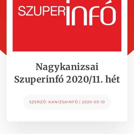
Nagykanizsai
Szuperinfó 2020/11. hét
SZERZŐ:
KANIZSAINFÓ
|
2020-03-10