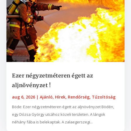
Ezer négyzetméteren égett az
aljnövényzet !
aug 6, 2026
|
Ajánló
,
Hírek
,
Rendőrség
,
Tűzoltóság
Böde: Ezer négyzetméteren égett az aljnövényzet Bödén,
egy Dózsa György utcához közeli területen. A lángok
néhány fába is belekaptak. A zalaegerszegi...