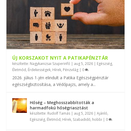
ÚJ KORSZAKOT NYIT A PATIKAPÉNZTÁR
készítette:
Nagykanizsai Szuperinfó
|
aug 5, 2026
|
Egészség
,
Életmód
,
Érdekességek
,
Hírek
,
Pénzvilág
|
0
2026. július 1-jén elindult a Patika Egészségpénztár
egészségbiztosítása, a Védőpajzs, amely a...
Hőség – Meghosszabbították a
harmadfokú hőségriasztást
készítette:
Rudolf Tamás
|
aug 5, 2026
|
Ajánló
,
Egészség
,
Életmód
,
Hírek
,
Szabadidő, hobbi
|
0