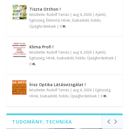
Tiszta Otthon !
készítette:
Rudolf Tamás
|
aug 4, 2026
|
Ajánló
,
Egészség
,
Életmód
,
Hírek
,
Szabadidő, hobbi
,
Újsághirdetések
|
0
Klima Profi !
készítette:
Rudolf Tamás
|
aug 4, 2026
|
Ajánló
,
Egészség
,
Hírek
,
Szabadidő, hobbi
,
Újsághirdetések
|
0
Írisz Optika Látásvizsgálat !
készítette:
Rudolf Tamás
|
aug 4, 2026
|
Egészség
,
Hírek
,
Szabadidő, hobbi
,
Újsághirdetések
|
0
TUDOMÁNY, TECHNIKA