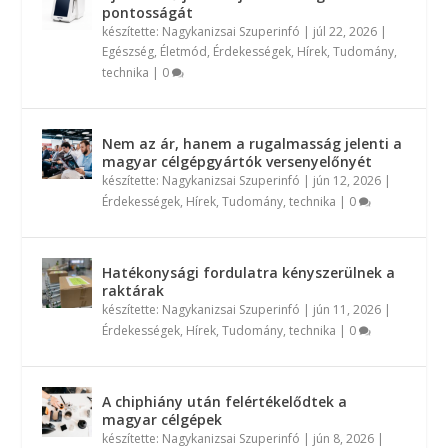
pontosságát
készítette:
Nagykanizsai Szuperinfó
|
júl 22, 2026
|
Egészség
,
Életmód
,
Érdekességek
,
Hírek
,
Tudomány,
technika
|
0
Nem az ár, hanem a rugalmasság jelenti a
magyar célgépgyártók versenyelőnyét
készítette:
Nagykanizsai Szuperinfó
|
jún 12, 2026
|
Érdekességek
,
Hírek
,
Tudomány, technika
|
0
Hatékonysági fordulatra kényszerülnek a
raktárak
készítette:
Nagykanizsai Szuperinfó
|
jún 11, 2026
|
Érdekességek
,
Hírek
,
Tudomány, technika
|
0
A chiphiány után felértékelődtek a
magyar célgépek
készítette:
Nagykanizsai Szuperinfó
|
jún 8, 2026
|