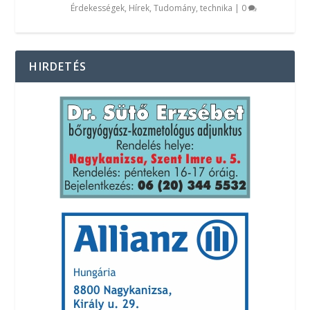
Érdekességek
,
Hírek
,
Tudomány, technika
|
0
HIRDETÉS