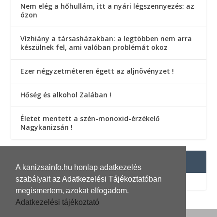
Nem elég a hőhullám, itt a nyári légszennyezés: az
ózon
Vízhiány a társasházakban: a legtöbben nem arra
készülnek fel, ami valóban problémát okoz
Ezer négyzetméteren égett az aljnövényzet !
Hőség és alkohol Zalában !
Életet mentett a szén-monoxid-érzékelő
Nagykanizsán !
FACEBOOK OLDALUNK
A kanizsainfo.hu honlap adatkezelés
szabályait az Adatkezelési Tájékoztatóban
megismertem, azokat elfogadom.
Adatkezelési tájékoztató