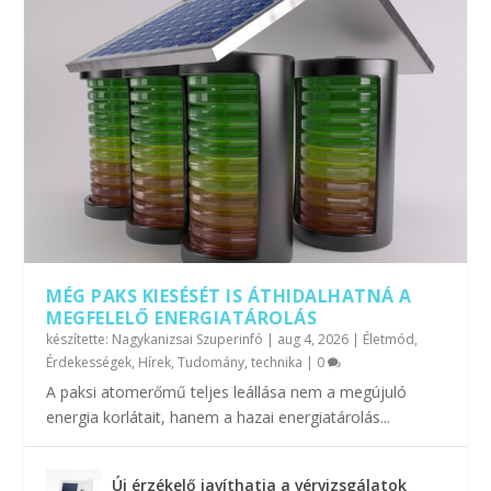
MÉG PAKS KIESÉSÉT IS ÁTHIDALHATNÁ A
MEGFELELŐ ENERGIATÁROLÁS
készítette:
Nagykanizsai Szuperinfó
|
aug 4, 2026
|
Életmód
,
Érdekességek
,
Hírek
,
Tudomány, technika
|
0
A paksi atomerőmű teljes leállása nem a megújuló
energia korlátait, hanem a hazai energiatárolás...
Új érzékelő javíthatja a vérvizsgálatok