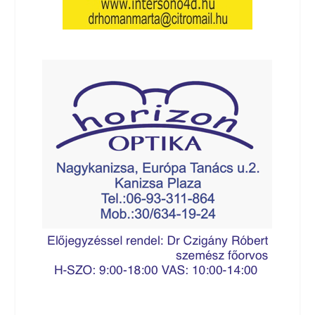
http://kanizsainfo.hu/wp-content/uploads/dr-suto.jpg