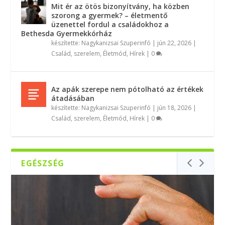
Mit ér az ötös bizonyítvány, ha közben
szorong a gyermek? – életmentő
üzenettel fordul a családokhoz a
Bethesda Gyermekkórház
készítette:
Nagykanizsai Szuperinfó
|
jún 22, 2026
|
Család, szerelem
,
Életmód
,
Hírek
|
0
Az apák szerepe nem pótolható az értékek
átadásában
készítette:
Nagykanizsai Szuperinfó
|
jún 18, 2026
|
Család, szerelem
,
Életmód
,
Hírek
|
0
EGÉSZSÉG