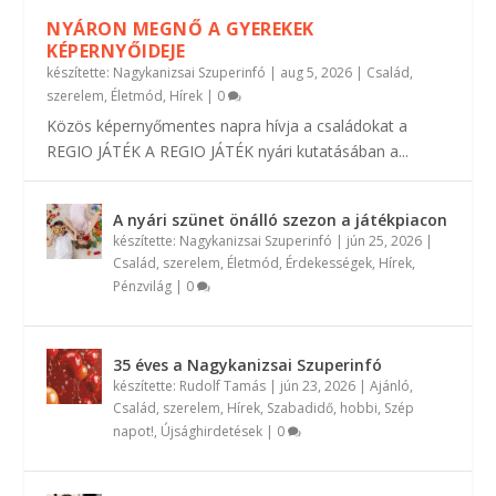
NYÁRON MEGNŐ A GYEREKEK
KÉPERNYŐIDEJE
készítette:
Nagykanizsai Szuperinfó
|
aug 5, 2026
|
Család,
szerelem
,
Életmód
,
Hírek
|
0
Közös képernyőmentes napra hívja a családokat a
REGIO JÁTÉK A REGIO JÁTÉK nyári kutatásában a...
A nyári szünet önálló szezon a játékpiacon
készítette:
Nagykanizsai Szuperinfó
|
jún 25, 2026
|
Család, szerelem
,
Életmód
,
Érdekességek
,
Hírek
,
Pénzvilág
|
0
35 éves a Nagykanizsai Szuperinfó
készítette:
Rudolf Tamás
|
jún 23, 2026
|
Ajánló
,
Család, szerelem
,
Hírek
,
Szabadidő, hobbi
,
Szép
napot!
,
Újsághirdetések
|
0