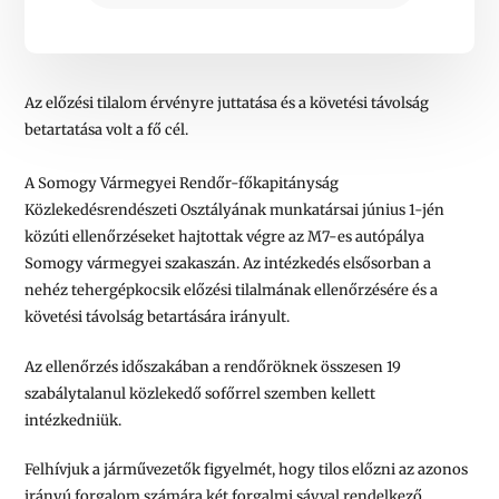
Az előzési tilalom érvényre juttatása és a követési távolság
betartatása volt a fő cél.
A Somogy Vármegyei Rendőr-főkapitányság
Közlekedésrendészeti Osztályának munkatársai június 1-jén
közúti ellenőrzéseket hajtottak végre az M7-es autópálya
Somogy vármegyei szakaszán. Az intézkedés elsősorban a
nehéz tehergépkocsik előzési tilalmának ellenőrzésére és a
követési távolság betartására irányult.
Az ellenőrzés időszakában a rendőröknek összesen 19
szabálytalanul közlekedő sofőrrel szemben kellett
intézkedniük.
Felhívjuk a járművezetők figyelmét, hogy tilos előzni az azonos
irányú forgalom számára két forgalmi sávval rendelkező