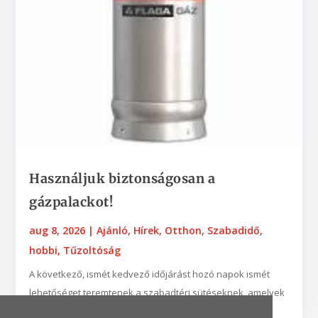
Használjuk biztonságosan a
gázpalackot!
aug 8, 2026
|
Ajánló
,
Hírek
,
Otthon
,
Szabadidő,
hobbi
,
Tűzoltóság
A következő, ismét kedvező időjárást hozó napok ismét
lehetőséget teremtenek a szabadtéri sütéseknek, amelyek
többször gázpalack használatával történnek....