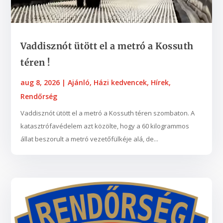
Vaddisznót ütött el a metró a Kossuth
téren !
aug 8, 2026
|
Ajánló
,
Házi kedvencek
,
Hírek
,
Rendőrség
Vaddisznót ütött el a metró a Kossuth téren szombaton. A
katasztrófavédelem azt közölte, hogy a 60 kilogrammos
állat beszorult a metró vezetőfülkéje alá, de...