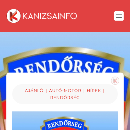
|
|
|
AJÁNLÓ
AUTÓ-MOTOR
HÍREK
RENDŐRSÉG