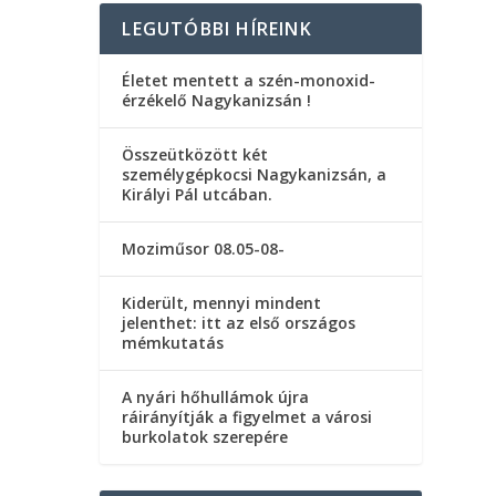
LEGUTÓBBI HÍREINK
Életet mentett a szén-monoxid-
érzékelő Nagykanizsán !
Összeütközött két
személygépkocsi Nagykanizsán, a
Királyi Pál utcában.
Moziműsor 08.05-08-
Kiderült, mennyi mindent
jelenthet: itt az első országos
mémkutatás
A nyári hőhullámok újra
ráirányítják a figyelmet a városi
burkolatok szerepére