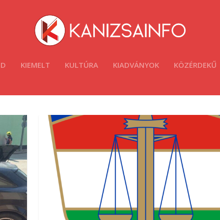
ÓD
KIEMELT
KULTÚRA
KIADVÁNYOK
KÖZÉRDEKŰ