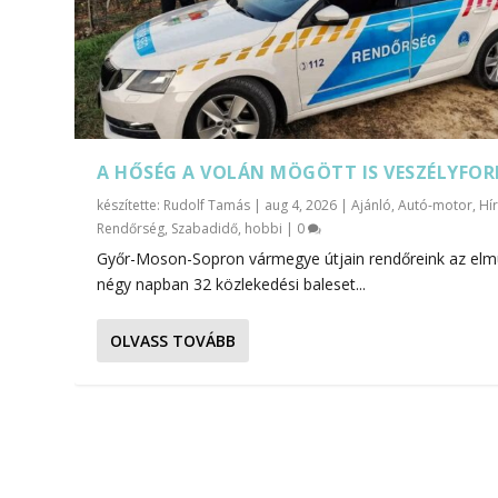
A HŐSÉG A VOLÁN MÖGÖTT IS VESZÉLYFOR
készítette:
Rudolf Tamás
|
aug 4, 2026
|
Ajánló
,
Autó-motor
,
Hí
Rendőrség
,
Szabadidő, hobbi
|
0
Győr-Moson-Sopron vármegye útjain rendőreink az elm
négy napban 32 közlekedési baleset...
OLVASS TOVÁBB