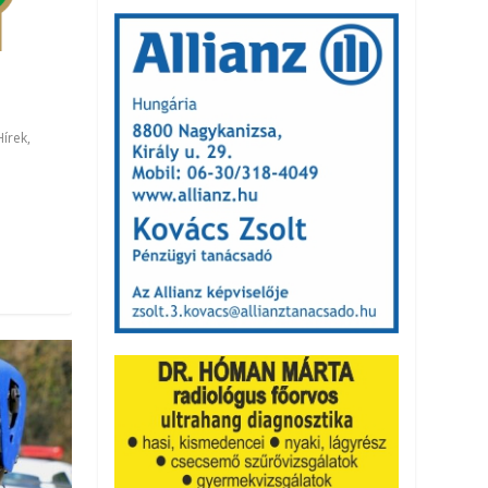
I
Hírek
,