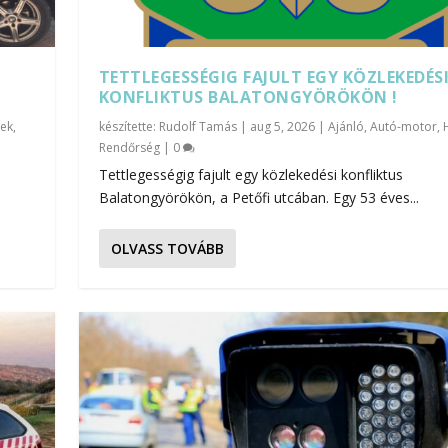
TETTLEGESSÉGIG FAJULT EGY KÖZLEKEDÉS
KONFLIKTUS BALATONGYÖRÖKÖN !
rek
,
készítette:
Rudolf Tamás
|
aug 5, 2026
|
Ajánló
,
Autó-motor
,
Rendőrség
|
0
Tettlegességig fajult egy közlekedési konfliktus
Balatongyörökön, a Petőfi utcában. Egy 53 éves...
OLVASS TOVÁBB