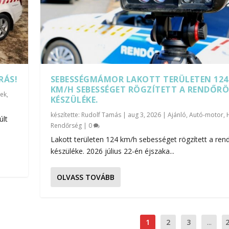
RÁS!
SEBESSÉGMÁMOR LAKOTT TERÜLETEN 124
KM/H SEBESSÉGET RÖGZÍTETT A RENDŐR
rek
,
KÉSZÜLÉKE.
készítette:
Rudolf Tamás
|
aug 3, 2026
|
Ajánló
,
Autó-motor
,
últ
Rendőrség
|
0
Lakott területen 124 km/h sebességet rögzített a ren
készüléke. 2026 július 22-én éjszaka...
OLVASS TOVÁBB
1
2
3
...