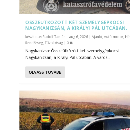
ÖSSZEÜTKÖZÖTT KÉT SZEMÉLYGÉPKOCSI
NAGYKANIZSÁN, A KIRÁLYI PÁL UTCÁBAN.
készítette:
Rudolf Tamás
|
aug 6, 2026
|
Ajánló
,
Autó-motor
,
Hí
Rendőrség
,
Tűzoltóság
|
0
Nagykanizsa: Összeütközött két személygépkocsi
Nagykanizsán, a Királyi Pál utcában. A város...
OLVASS TOVÁBB