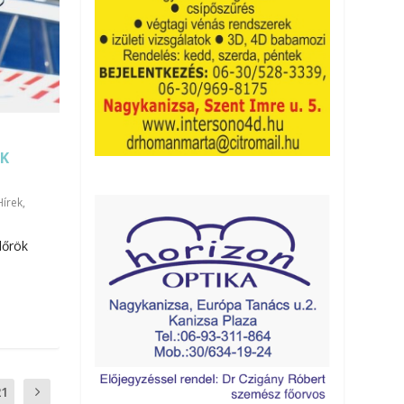
ÖK
http://kanizsainfo.hu/wp-content/uploads/dr-suto.jpg
Hírek
,
dőrök
21