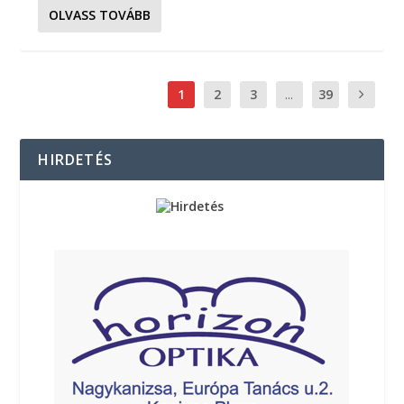
OLVASS TOVÁBB
1
2
3
...
39
HIRDETÉS
http://kanizsainfo.hu/wp-content/uploads/dr-suto.jpg