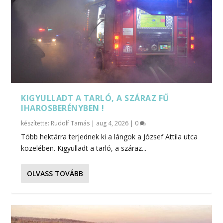
KIGYULLADT A TARLÓ, A SZÁRAZ FŰ
IHAROSBERÉNYBEN !
készítette:
Rudolf Tamás
|
aug 4, 2026
|
0
Több hektárra terjednek ki a lángok a József Attila utca
közelében. Kigyulladt a tarló, a száraz...
OLVASS TOVÁBB