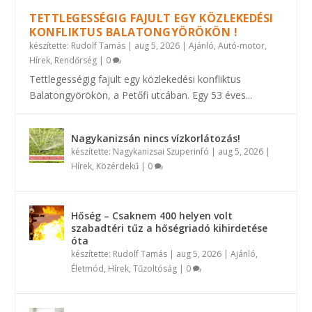
TETTLEGESSÉGIG FAJULT EGY KÖZLEKEDÉSI
KONFLIKTUS BALATONGYÖRÖKÖN !
készítette:
Rudolf Tamás
|
aug 5, 2026
|
Ajánló
,
Autó-motor
,
Hírek
,
Rendőrség
|
0
Tettlegességig fajult egy közlekedési konfliktus
Balatongyörökön, a Petőfi utcában. Egy 53 éves...
Nagykanizsán nincs vízkorlátozás!
készítette:
Nagykanizsai Szuperinfó
|
aug 5, 2026
|
Hírek
,
Közérdekű
|
0
Hőség – Csaknem 400 helyen volt
szabadtéri tűz a hőségriadó kihirdetése
óta
készítette:
Rudolf Tamás
|
aug 5, 2026
|
Ajánló
,
Életmód
,
Hírek
,
Tűzoltóság
|
0