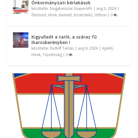
Önkormányzati bérlakások
készítette:
Nagykanizsai Szuperinfó
|
aug 5, 2026
|
Életmód
,
Hírek
,
Kiemelt
,
Közérdekű
,
Otthon
|
0
Kigyulladt a tarló, a száraz fű
Iharosberényben !
készítette:
Rudolf Tamás
|
aug 4, 2026
|
Ajánló
,
Hírek
,
Tűzoltóság
|
0