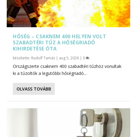
HŐSÉG – CSAKNEM 400 HELYEN VOLT
SZABADTÉRI TŰZ A HŐSÉGRIADÓ
KIHIRDETÉSE ÓTA
készítette:
Rudolf Tamás
|
aug 5, 2026
|
0
Országszerte csaknem 400 szabadtéri tűzhöz vonultak
ki a tűzoltók a legutóbbi hőségriadó...
OLVASS TOVÁBB