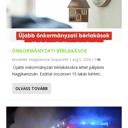
ÖNKORMÁNYZATI BÉRLAKÁSOK
készítette:
Nagykanizsai Szuperinfó
|
aug 5, 2026
|
0
Újabb önkormányzati bérlakásokra lehet pályázni
Nagykanizsán. Ezúttal összesen 15 lakás bérleti...
OLVASS TOVÁBB