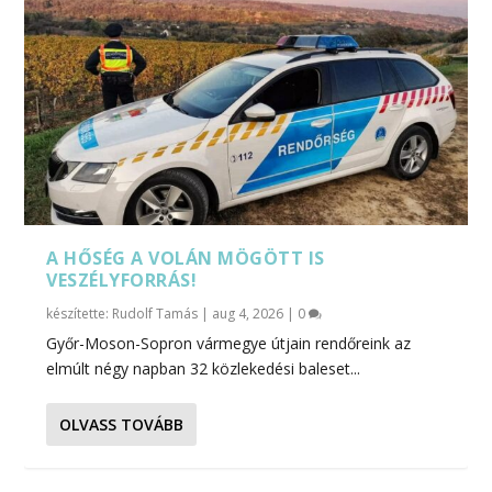
A HŐSÉG A VOLÁN MÖGÖTT IS
VESZÉLYFORRÁS!
készítette:
Rudolf Tamás
|
aug 4, 2026
|
0
Győr-Moson-Sopron vármegye útjain rendőreink az
elmúlt négy napban 32 közlekedési baleset...
OLVASS TOVÁBB