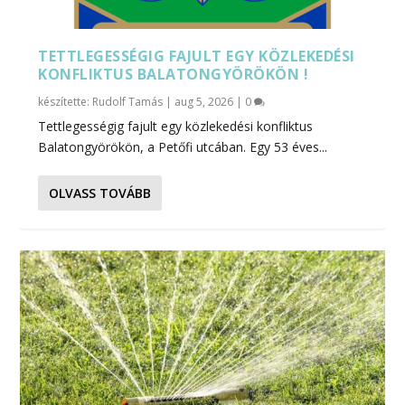
TETTLEGESSÉGIG FAJULT EGY KÖZLEKEDÉSI
KONFLIKTUS BALATONGYÖRÖKÖN !
készítette:
Rudolf Tamás
|
aug 5, 2026
|
0
Tettlegességig fajult egy közlekedési konfliktus
Balatongyörökön, a Petőfi utcában. Egy 53 éves...
OLVASS TOVÁBB