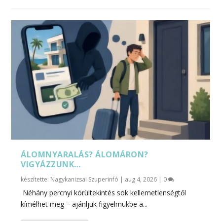
ÁLOMNYARALÁS? ÁLOMÁRON?
VIGYÁZZUNK…
készítette:
Nagykanizsai Szuperinfó
|
aug 4, 2026
|
0
Néhány percnyi körültekintés sok kellemetlenségtől
kímélhet meg – ajánljuk figyelmükbe a...