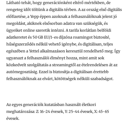
Látható tehát, hogy generációnként eltérő mértékben, de
rengeteg időt töltünk a digitális térben. A az ország első digitális
előfizetése, a Yepp éppen azoknak a felhasználóknak jelent jó
megoldást, akiknek elsősorban adatra van szükségük, és
ügyeiket online szeretik intézni. A tarifa korlátlan belföldi
adatkeretet és 50 GB EU/1-es díjzóna roamingot biztosíté,
hűségszerződés nélkül vehető igénybe, és digitálisan, teljes
egészében a Yettel alkalmazáson keresztül rendelhető meg. Így
ugyanazt a felhasználói élményt hozza, mint amit sok
közkedvelt szolgáltatás a streamingtől az ételrendelésen át az
autómegosztásig. Ezzel is biztosítja a digitálisan érettebb
felhasználóknak az elvárt, kötöttségek nélküli szabadságot.
Az egyes generációk kutatásban használt életkori
meghatározása: Z: 16-24 évesek, Y: 25-44 évesek, X: 45-65
évesek.