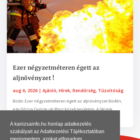
Ezer négyzetméteren égett az
aljnövényzet !
aug 6, 2026
|
Ajánló
,
Hírek
,
Rendőrség
,
Tűzoltóság
Böde: Ezer négyzetméteren égett az aljnövényzet Bödén,
egy Dózsa György utcához közeli területen. A lángok
néhány fába is belekaptak. A zalaegerszegi...
A kanizsainfo.hu honlap adatkezelés
szabályait az Adatkezelési Tájékoztatóban
megismertem, azokat elfogadom.