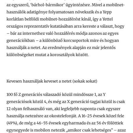
az egyszerű, ‘bárhol-bármikor’ ügyintézésre. Mivel a mobilnet-
használók adatigénye folyamatosan növekszik és a Yepp
korlátlan belföldi mobilnet-hozzáférést kínál, így a Yettel
országos reprezentatív kutatásában arra kereste a választ, hogy
– bár az internethez való hozzáférés módja azonos az egyes
generációkban – a különböző korcsoportok mire és hogyan
használják a netet. Az eredmények alapján ez már jelentős
különbségeket mutat a korosztályok között.
Kevesen használjak keveset a netet (sokak sokat)
100 fő Z generációs válaszadó közül mindössze 1, az Y
generációsok közül 4, és még az X generáció tagjai közül is csak
12 olyan felhasználó van, aki legfeljebb naponta csak egyszer
használja netezésre az okostelefonját.
A 16-25 évesek közel fele
(49%), de még a 46-55 évesek egyharmada és az 56 év fölöttiek
egynegyede is mobilon netezik „amikor csak lehetséges” – azaz