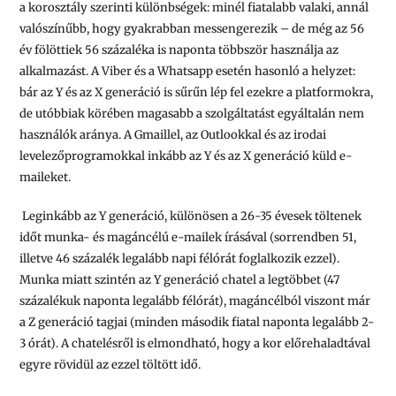
a korosztály szerinti különbségek: minél fiatalabb valaki, annál
valószínűbb, hogy gyakrabban messengerezik – de még az 56
év fölöttiek 56 százaléka is naponta többször használja az
alkalmazást. A Viber és a Whatsapp esetén hasonló a helyzet:
bár az Y és az X generáció is sűrűn lép fel ezekre a platformokra,
de utóbbiak körében magasabb a szolgáltatást egyáltalán nem
használók aránya. A Gmaillel, az Outlookkal és az irodai
levelezőprogramokkal inkább az Y és az X generáció küld e-
maileket.
Leginkább az Y generáció, különösen a 26-35 évesek töltenek
időt munka- és magáncélú e-mailek írásával (sorrendben 51,
illetve 46 százalék legalább napi félórát foglalkozik ezzel).
Munka miatt szintén az Y generáció chatel a legtöbbet (47
százalékuk naponta legalább félórát), magáncélból viszont már
a Z generáció tagjai (minden második fiatal naponta legalább 2-
3 órát). A chatelésről is elmondható, hogy a kor előrehaladtával
egyre rövidül az ezzel töltött idő.