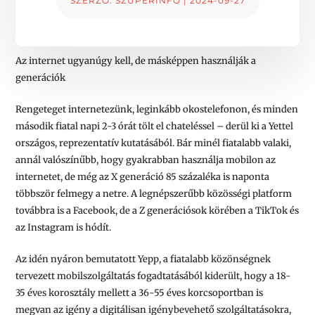
SZERZŐ:
SZUPERINFÓ
|
2024-09-27
Az internet ugyanúgy kell, de másképpen használják a
generációk
Rengeteget internetezünk, leginkább okostelefonon, és minden
második fiatal napi 2-3 órát tölt el chateléssel – derül ki a Yettel
országos, reprezentatív kutatásából. Bár minél fiatalabb valaki,
annál valószínűbb, hogy gyakrabban használja mobilon az
internetet, de még az X generáció 85 százaléka is naponta
többször felmegy a netre. A legnépszerűbb közösségi platform
továbbra is a Facebook, de a Z generációsok körében a TikTok és
az Instagram is hódít.
Az idén nyáron bemutatott Yepp, a fiatalabb közönségnek
tervezett mobilszolgáltatás fogadtatásából kiderült, hogy a 18-
35 éves korosztály mellett a 36-55 éves korcsoportban is
megvan az igény a digitálisan igénybevehető szolgáltatásokra,