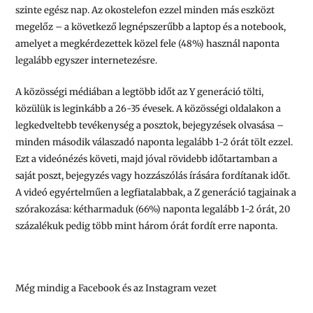
szinte egész nap. Az okostelefon ezzel minden más eszközt
megelőz – a következő legnépszerűbb a laptop és a notebook,
amelyet a megkérdezettek közel fele (48%) használ naponta
legalább egyszer internetezésre.
A közösségi médiában a legtöbb időt az Y generáció tölti,
közülük is leginkább a 26-35 évesek. A közösségi oldalakon a
legkedveltebb tevékenység a posztok, bejegyzések olvasása –
minden második válaszadó naponta legalább 1-2 órát tölt ezzel.
Ezt a videónézés követi, majd jóval rövidebb időtartamban a
saját poszt, bejegyzés vagy hozzászólás írására fordítanak időt.
A videó egyértelműen a legfiatalabbak, a Z generáció tagjainak a
szórakozása: kétharmaduk (66%) naponta legalább 1-2 órát, 20
százalékuk pedig több mint három órát fordít erre naponta.
Még mindig a Facebook és az Instagram vezet