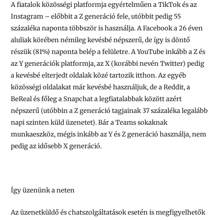
A fiatalok közösségi platformja egyértelműen a TikTok és az
Instagram – előbbit a Z generáció fele, utóbbit pedig 55
százaléka naponta többször is használja. A Facebook a 26 éven
aluliak körében némileg kevésbé népszerű, de így is döntő
részük (81%) naponta belép a felületre. A YouTube inkább a Z és
az Y generációk platformja, az X (korábbi nevén Twitter) pedig
a kevésbé elterjedt oldalak közé tartozik itthon. Az egyéb
közösségi oldalakat már kevésbé használjuk, de a Reddit, a
BeReal és főleg a Snapchat a legfiatalabbak között azért
népszerű (utóbbin a Z generáció tagjainak 37 százaléka legalább
napi szinten küld üzenetet). Bár a Teams sokaknak
munkaeszköz, mégis inkább az Y és Z generáció használja, nem
pedig az idősebb X generáció.
Így üzenünk a neten
Az üzenetküldő és chatszolgáltatások esetén is megfigyelhetők