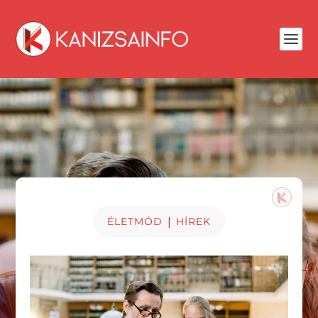
|
ÉLETMÓD
HÍREK