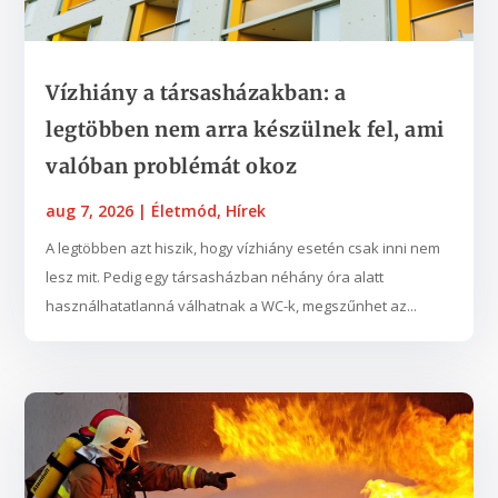
Vízhiány a társasházakban: a
legtöbben nem arra készülnek fel, ami
valóban problémát okoz
aug 7, 2026
|
Életmód
,
Hírek
A legtöbben azt hiszik, hogy vízhiány esetén csak inni nem
lesz mit. Pedig egy társasházban néhány óra alatt
használhatatlanná válhatnak a WC-k, megszűnhet az...