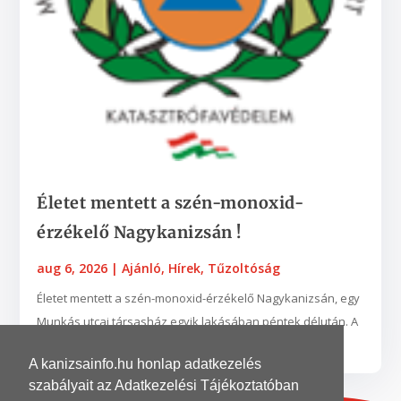
Életet mentett a szén-monoxid-
érzékelő Nagykanizsán !
aug 6, 2026
|
Ajánló
,
Hírek
,
Tűzoltóság
Életet mentett a szén-monoxid-érzékelő Nagykanizsán, egy
Munkás utcai társasház egyik lakásában péntek délután. A
készülék egy nyílt égésterű vízmelegítő...
A kanizsainfo.hu honlap adatkezelés
szabályait az Adatkezelési Tájékoztatóban