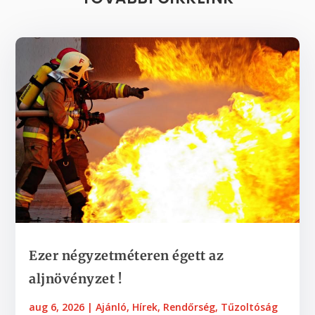
Ezer négyzetméteren égett az
aljnövényzet !
aug 6, 2026
|
Ajánló
,
Hírek
,
Rendőrség
,
Tűzoltóság