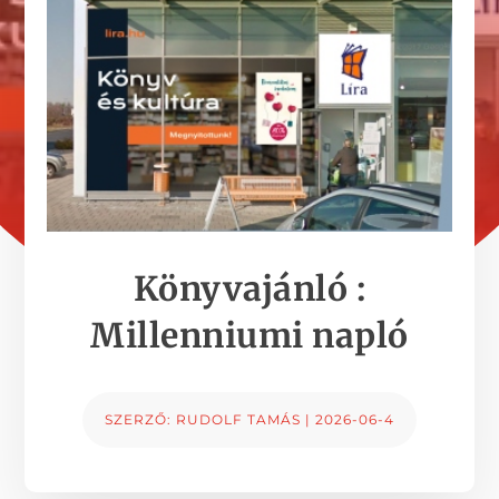
Könyvajánló :
Millenniumi napló
SZERZŐ:
RUDOLF TAMÁS
|
2026-06-4