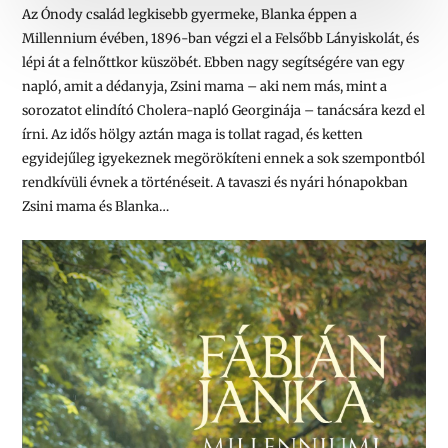
Az Ónody család legkisebb gyermeke, Blanka éppen a
Millennium évében, 1896-ban végzi el a Felsőbb Lányiskolát, és
lépi át a felnőttkor küszöbét. Ebben nagy segítségére van egy
napló, amit a dédanyja, Zsini mama – aki nem más, mint a
sorozatot elindító Cholera-napló Georginája – tanácsára kezd el
írni. Az idős hölgy aztán maga is tollat ragad, és ketten
egyidejűleg igyekeznek megörökíteni ennek a sok szempontból
rendkívüli évnek a történéseit. A tavaszi és nyári hónapokban
Zsini mama és Blanka…