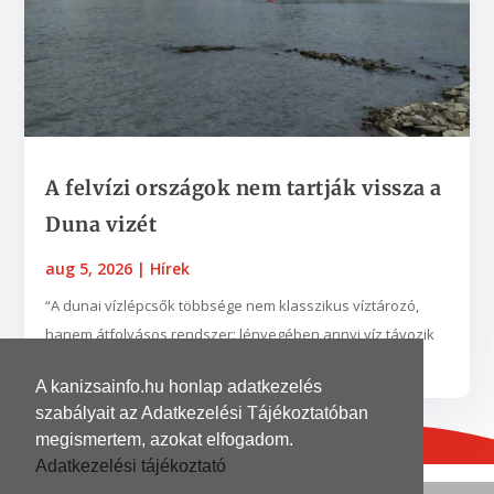
A felvízi országok nem tartják vissza a
Duna vizét
aug 5, 2026
|
Hírek
“A dunai vízlépcsők többsége nem klasszikus víztározó,
hanem átfolyásos rendszer: lényegében annyi víz távozik
belőlük, amennyi beérkezik. Kis vízhozam idején...
A kanizsainfo.hu honlap adatkezelés
szabályait az Adatkezelési Tájékoztatóban
megismertem, azokat elfogadom.
Adatkezelési tájékoztató