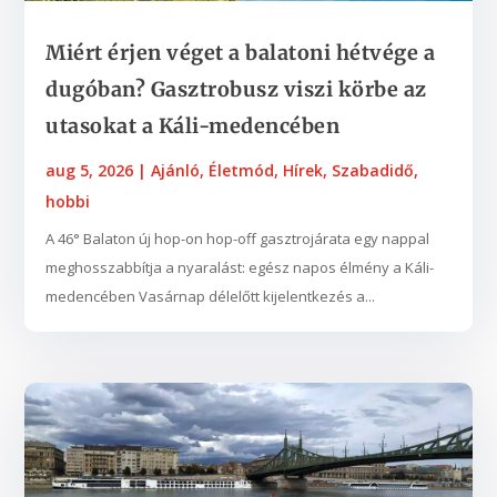
Miért érjen véget a balatoni hétvége a
dugóban? Gasztrobusz viszi körbe az
utasokat a Káli-medencében
aug 5, 2026
|
Ajánló
,
Életmód
,
Hírek
,
Szabadidő,
hobbi
A 46° Balaton új hop-on hop-off gasztrojárata egy nappal
meghosszabbítja a nyaralást: egész napos élmény a Káli-
medencében Vasárnap délelőtt kijelentkezés a...