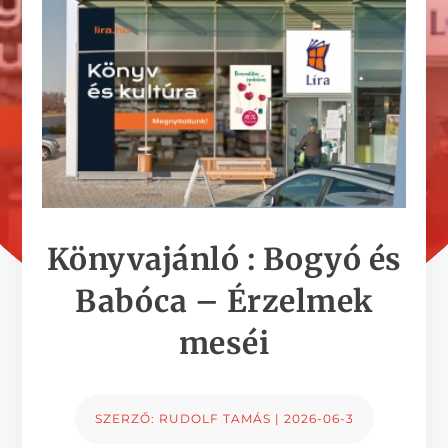
Könyvajánló : Bogyó és
Babóca – Érzelmek
meséi
SZERZŐ:
RUDOLF TAMÁS
|
2026-06-3