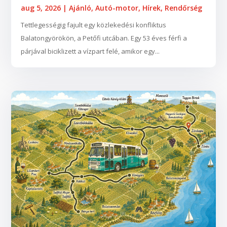
aug 5, 2026
|
Ajánló
,
Autó-motor
,
Hírek
,
Rendőrség
Tettlegességig fajult egy közlekedési konfliktus
Balatongyörökön, a Petőfi utcában. Egy 53 éves férfi a
párjával biciklizett a vízpart felé, amikor egy...