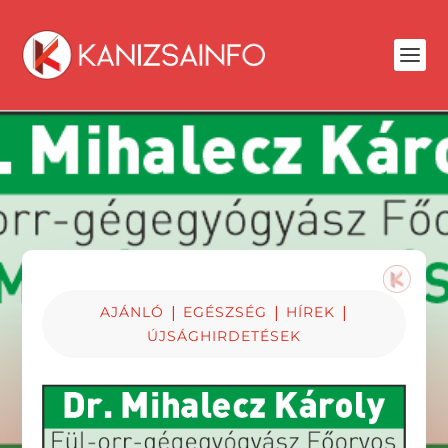
|
|
|
AJÁNLÓ
EGÉSZSÉG
HÍREK
ÚJSÁGHIRDETÉSEK