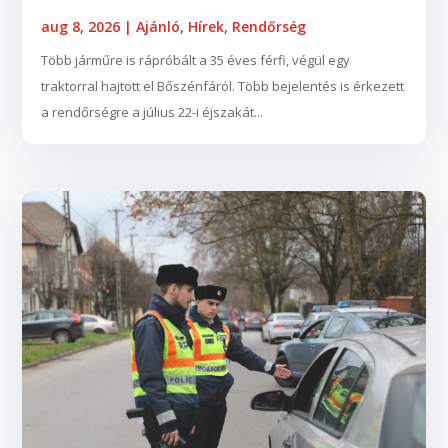
aug 8, 2026
|
Ajánló
,
Hírek
,
Rendőrség
Több járműre is rápróbált a 35 éves férfi, végül egy
traktorral hajtott el Bőszénfáról. Több bejelentés is érkezett
a rendőrségre a július 22-i éjszakát...