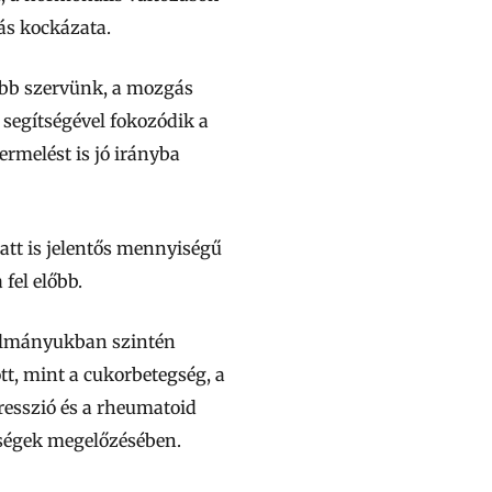
lás kockázata.
abb szervünk, a mozgás
 segítségével fokozódik a
rmelést is jó irányba
latt is jelentős mennyiségű
 fel előbb.
nulmányukban szintén
ött, mint a cukorbetegség, a
presszió és a rheumatoid
gségek megelőzésében.