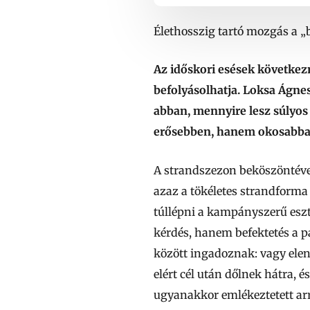
Élethosszig tartó mozgás a „
Az időskori esések következm
befolyásolhatja. Loksa Ágnes
abban, mennyire lesz súlyos 
erősebben, hanem okosabban k
A strandszezon beköszöntével
azaz a tökéletes strandforma
túllépni a kampányszerű esz
kérdés, hanem befektetés a p
között ingadoznak: vagy elen
elért cél után dőlnek hátra, é
ugyanakkor emlékeztetett arra