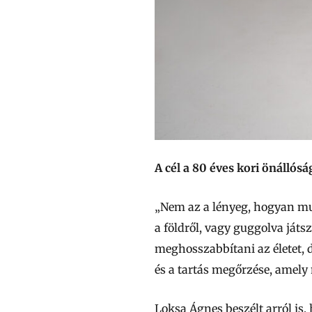
A cél a 80 éves kori önállósá
„Nem az a lényeg, hogyan mu
a földről, vagy guggolva ját
meghosszabbítani az életet, 
és a tartás megőrzése, amely 
Loksa Ágnes beszélt arról is