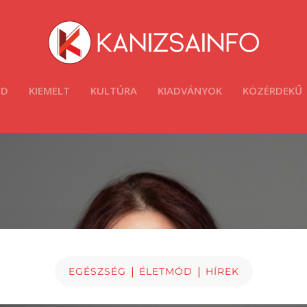
ÓD
KIEMELT
KULTÚRA
KIADVÁNYOK
KÖZÉRDEKŰ
|
|
EGÉSZSÉG
ÉLETMÓD
HÍREK