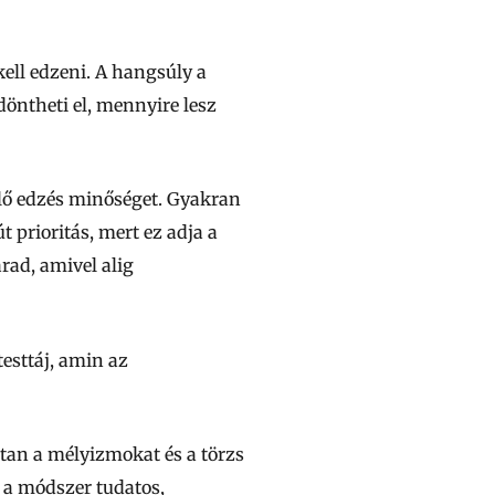
ell edzeni. A hangsúly a
 döntheti el, mennyire lesz
lő edzés minőséget. Gyakran
 prioritás, mert ez adja a
rad, amivel alig
esttáj, amin az
ttan a mélyizmokat és a törzs
z a módszer tudatos,