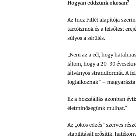
Hogyan eddzünk okosan?
Az Inez Fitlét alapítója sze
tartóizmok és a felsőtest erej
súlyos a sérülés.
„Nem az a cél, hogy hatalma
látom, hogy a 20–30 éveseknél
látványos strandformát. A fe
foglalkoznak” – magyarázta 
Ez a hozzáállás azonban évtiz
életminőségünk múlhat.”
Az „okos edzés” szerves rész
stabilitását erősítik, hatéko