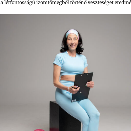
a létfontosságú izomtömegből történő veszteséget eredm