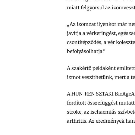
miatt felgyorsul az izomveszt
„Az izomzat ilyenkor már ne
javítja a vérkeringést, egés
csontképződés, a vér koleszt
befolyásolhatja.”
A szakértő példaként említett
izmot veszíthetünk, mert a tes
A HUN-REN SZTAKI BioAgeAI k
fordított összefüggést mutatt
stroke, az ischaemiás szívbet
arthritis. Az eredmények han