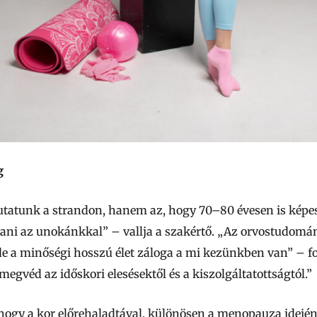
g
tatunk a strandon, hanem az, hogy 70–80 évesen is képese
szani az unokánkkal” – vallja a szakértő. „Az orvostudom
de a minőségi hosszú élet záloga a mi kezünkben van” – f
megvéd az időskori elesésektől és a kiszolgáltatottságtól.”
, hogy a kor előrehaladtával, különösen a menopauza idejé