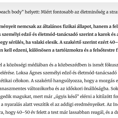
beach body” helyett: Miért fontosabb az életminőség a st
ényeit nemcsak az általános fizikai állapot, hanem a fels
 személyi edző és életmód-tanácsadó szerint a karok és a
egy sérülés, ha valaki elesik. A szakértő szerint ezért 40
ell edzeni, különösen a tartóizmokra és a felsőtestre f
 a közösségi médiában és a közbeszédben is ismét fókusz
 elérése. Loksa Ágnes személyi edző és életmód-tanácsadó 
tétikai célokon. A szakértő hangsúlyozza, hogy a mozgás 
anaszmentes változókorba és az időskori önállóságba. Soka
gedik magukat, mert már „úgyis késő” elérni a kitűzött f
s a nyaralás alatt veszítik el az addigi eredményeiket. Az Ine
, hogy 40–50 év felett a test már lassabban reagál, és a 