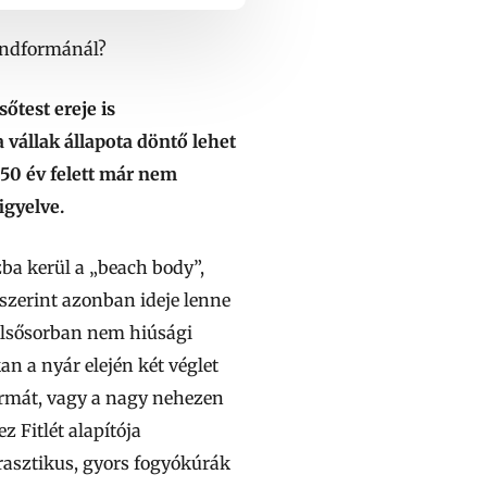
randformánál?
őtest ereje is
 vállak állapota döntő lehet
–50 év felett már nem
igyelve.
ba kerül a „beach body”,
szerint azonban ideje lenne
elsősorban nem hiúsági
n a nyár elején két véglet
ormát, vagy a nagy nehezen
z Fitlét alapítója
drasztikus, gyors fogyókúrák