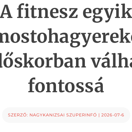
A fitnesz egyi
mostohagyerek
dőskorban válh
fontossá
SZERZŐ:
NAGYKANIZSAI SZUPERINFÓ
|
2026-07-6