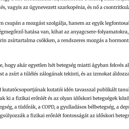
és, vagyis az úgynevezett szarkopénia, és nő a csontritku
m csupán a mozgást szolgálja, hanem az egyik legfontos
zségmegőrző hatása van, kihat az anyagcsere-folyamatokra,
erin zsírtartalma csökken, a rendszeres mozgás a hormonte
e, hogy akár egyetlen hét betegség miatti ágyban fekvés a
t a zsírt a túlélés zálogának tekinti, és az izmokat áldozza
utatócsoportjának kutatói idén tavasszal publikált ta
ak ki a fizikai erőnlét és az olyan időskori betegségek köz
egség, a tüdőrák, a COPD, a gyulladásos bélbetegség, a de
gsúlyozzák a fizikai erőnlét fontosságát az időskori bete