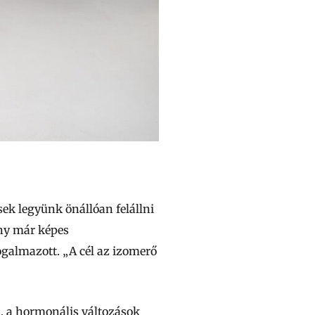
k legyünk önállóan felállni
ány már képes
ogalmazott. „A cél az izomerő
n, a hormonális változások