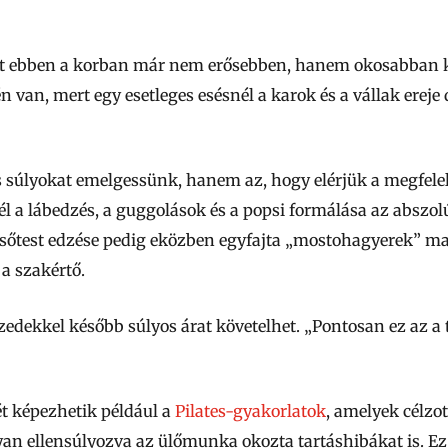
rint ebben a korban már nem erősebben, hanem okosabban k
én van, mert egy esetleges esésnél a karok és a vállak ereje
s súlyokat emelgessünk, hanem az, hogy elérjük a megfele
 a lábedzés, a guggolások és a popsi formálása az abszolút
lsőtest edzése pedig eközben egyfajta „mostohagyerek” ma
a szakértő.
edekkel később súlyos árat követelhet. „Pontosan ez az a t
ét képezhetik például a
Pilates-gyakorlatok
, amelyek célzo
nyan ellensúlyozva az ülőmunka okozta tartáshibákat is. E