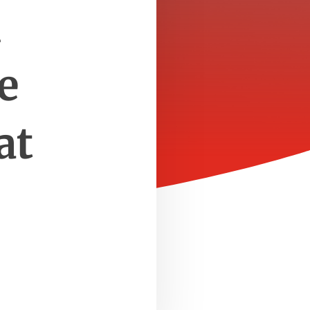
k
e
at