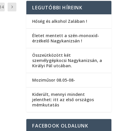
14
LEGUTÓBBI HÍREINK
Hőség és alkohol Zalában !
Életet mentett a szén-monoxid-
érzékelő Nagykanizsán !
Összeütközött két
személygépkocsi Nagykanizsán, a
Királyi Pál utcában.
Moziműsor 08.05-08-
Kiderült, mennyi mindent
jelenthet: itt az első országos
mémkutatás
FACEBOOK OLDALUNK