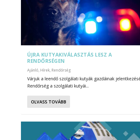
ÚJRA KUTYAKIVÁLASZTÁS LESZ A
RENDŐRSÉGEN
Ajánló
,
Hírek
,
Rendőrség
Várjuk a leendő szolgálati kutyák gazdáinak jelentkezés
Rendőrség a szolgálati kutyái...
OLVASS TOVÁBB