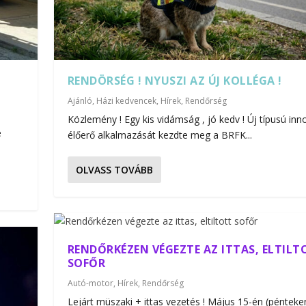
RENDÖRSÉG ! NYUSZI AZ ÚJ KOLLÉGA !
Ajánló
,
Házi kedvencek
,
Hírek
,
Rendőrség
Közlemény ! Egy kis vidámság , jó kedv ! Új típusú inn
e
élőerő alkalmazását kezdte meg a BRFK...
OLVASS TOVÁBB
RENDŐRKÉZEN VÉGEZTE AZ ITTAS, ELTILT
SOFŐR
Autó-motor
,
Hírek
,
Rendőrség
Lejárt müszaki + ittas vezetés ! Május 15-én (pénteke