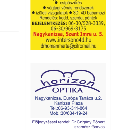
http://kanizsainfo.hu/wp-content/uploads/dr-suto.jpg