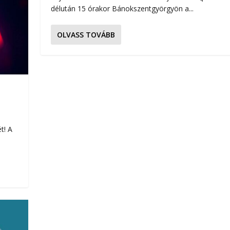
délután 15 órakor Bánokszentgyörgyön a...
OLVASS TOVÁBB
ét! A