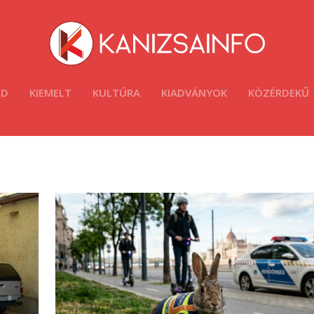
ÓD
KIEMELT
KULTÚRA
KIADVÁNYOK
KÖZÉRDEKŰ