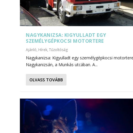
NAGYKANIZSA: KIGYULLADT EGY
SZEMÉLYGÉPKOCSI MOTORTERE
Ajánló
,
Hírek
,
Tűzoltóság
Nagykanizsa: Kigyulladt egy személygépkocsi motorter
Nagykanizsán, a Munkás utcában. A...
OLVASS TOVÁBB