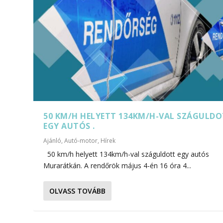
50 KM/H HELYETT 134KM/H-VAL SZÁGULD
EGY AUTÓS .
Ajánló
,
Autó-motor
,
Hírek
50 km/h helyett 134km/h-val száguldott egy autós
Murarátkán. A rendőrök május 4-én 16 óra 4...
OLVASS TOVÁBB