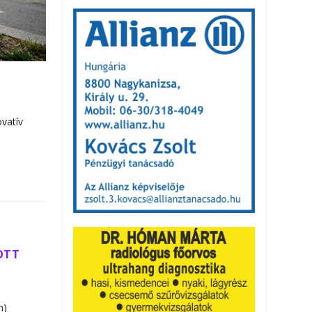
ovatív
OTT
n)