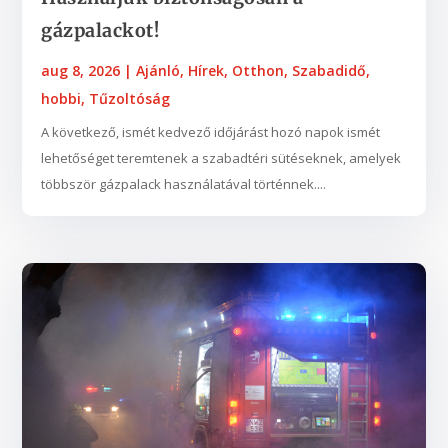
gázpalackot!
aug 8, 2026
|
Ajánló
,
Hírek
,
Otthon
,
Szabadidő,
hobbi
,
Tűzoltóság
A következő, ismét kedvező időjárást hozó napok ismét
lehetőséget teremtenek a szabadtéri sütéseknek, amelyek
többször gázpalack használatával történnek....