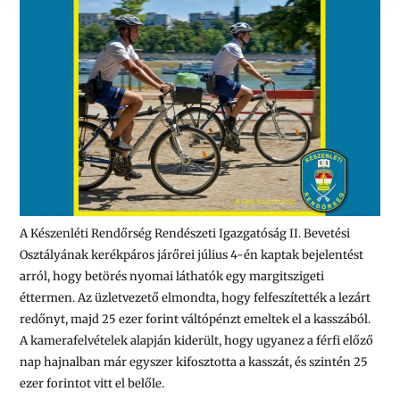
A Készenléti Rendőrség Rendészeti Igazgatóság II. Bevetési
Osztályának kerékpáros járőrei július 4-én kaptak bejelentést
arról, hogy betörés nyomai láthatók egy margitszigeti
éttermen. Az üzletvezető elmondta, hogy felfeszítették a lezárt
redőnyt, majd 25 ezer forint váltópénzt emeltek el a kasszából.
A kamerafelvételek alapján kiderült, hogy ugyanez a férfi előző
nap hajnalban már egyszer kifosztotta a kasszát, és szintén 25
ezer forintot vitt el belőle.