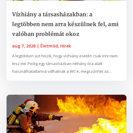
Vízhiány a társasházakban: a
legtöbben nem arra készülnek fel, ami
valóban problémát okoz
aug 7, 2026
|
Életmód
,
Hírek
A legtöbben azt hiszik, hogy vízhiány esetén csak inni nem
lesz mit. Pedig egy társasházban néhány óra alatt
használhatatlanná válhatnak a WC-k, megszűnhet az...