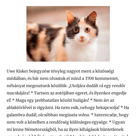
Uwe Kisker bejegyzése tényleg nagyot ment a közösségi
médiában, és bár nem olvastuk el mind a 3700 kommentet,
néhányat megosztunk közülük: „Utoljára dudált rá egy rendőr
macskájára! * Tartson az autójában egeret, és ilyenkor engedje
el! * Maga egy javíthatatlan közúti huligán! * Nem árt az
ablaktörlővel is vigyázni. Ha nem esik, nehogy bekapcsolja! * Ha
galambra dudál, olcsóbban megúszta volna. * Szerencséje, hogy
nem volt a közelben a rendőrség különleges egysége. * Ugyan
mi lenne Németországból, ha az ilyen kihágások büntetlenek