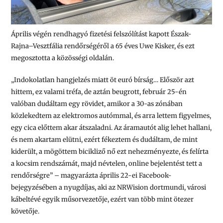
Április végén rendhagyó fizetési felszólítást kapott Észak-
Rajna–Vesztfália rendőrségéről a 65 éves Uwe Kisker, és ezt
megosztotta a közösségi oldalán.
„Indokolatlan hangjelzés miatt öt euró bírság… Először azt
hittem, ez valami tréfa, de aztán beugrott, február 25-én
valóban dudáltam egy rövidet, amikor a 30-as zónában
közlekedtem az elektromos autómmal, és arra lettem figyelmes,
egy cica előttem akar átszaladni. Az áramautót alig lehet hallani,
és nem akartam elütni, ezért fékeztem és dudáltam, de mint
kiderült, a mögöttem bicikliző nő ezt nehezményezte, és felírta
a kocsim rendszámát, majd névtelen, online bejelentést tett a
rendőrségre” – magyarázta április 22-ei Facebook-
bejegyzésében a nyugdíjas, aki az NRWision dortmundi, városi
kábeltévé egyik műsorvezetője, ezért van több mint ötezer
követője.