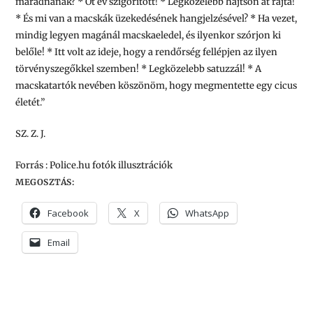
maradnának? * Öt év szigorított! * Legközelebb hajtson át rajta!
* És mi van a macskák üzekedésének hangjelzésével? * Ha vezet,
mindig legyen magánál macskaeledel, és ilyenkor szórjon ki
belőle! * Itt volt az ideje, hogy a rendőrség fellépjen az ilyen
törvényszegőkkel szemben! * Legközelebb satuzzál! * A
macskatartók nevében köszönöm, hogy megmentette egy cicus
életét.”
SZ. Z. J.
Forrás : Police.hu fotók illusztrációk
MEGOSZTÁS:
Facebook
X
WhatsApp
Email