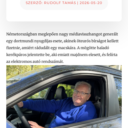
SZERZŐ:
RUDOLF TAMÁS
|
2026-05-20
Németországban meglepően nagy médiavisszhangot generált
egy dortmundi nyugdíjas esete, akinek öteurós bírságot kellett
fizetnie, amiért rádudált egy macskára. A mögötte haladó
kerékpáros jelentette be, aki emiatt majdnem elesett, és felírta
az elektromos autó rendszámát.