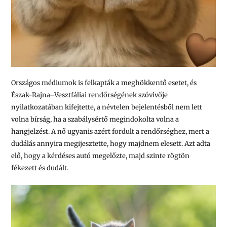
Országos médiumok is felkapták a meghökkentő esetet, és
Észak-Rajna–Vesztfáliai rendőrségének szóvivője
nyilatkozatában kifejtette, a névtelen bejelentésből nem lett
volna bírság, ha a szabálysértő megindokolta volna a
hangjelzést. A nő ugyanis azért fordult a rendőrséghez, mert a
dudálás annyira megijesztette, hogy majdnem elesett. Azt adta
elő, hogy a kérdéses autó megelőzte, majd szinte rögtön
fékezett és dudált.