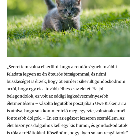
„Szerettem volna elkerülni, hogy a rendőrségnek további
feladata legyen az én öteurós bírságommal, és némi
büszkeséget is érzek, hogy öt euróért sikerült gondoskodnom
arról, hogy egy cica tovább élhesse az életét. Ha jól
belegondolok, ez volt az eddigi legkedvezményesebb
életmentésem – vázolta legutóbbi posztjában Uwe Kisker, arra
is utalva, hogy sok kommentelő megjegyezte, volnának ennél
fontosabb dolgok. – Én ezt az egészet lezseren szemlélem. Az
élet bizonyos dolgaihoz kell egy kis humor, és gondoskodtatok
is róla a tréfáitokkal. Köszönöm, hogy ilyen sokan reagáltatok.”