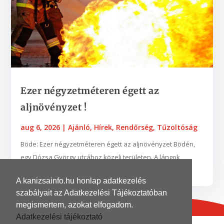
Ezer négyzetméteren égett az
aljnövényzet !
aug 6, 2026
|
Ajánló
,
Hírek
,
Rendőrség
,
Tűzoltóság
Böde: Ezer négyzetméteren égett az aljnövényzet Bödén,
egy Dózsa György utcához közeli területen. A lángok
néhány fába is belekaptak. A zalaegerszegi...
A kanizsainfo.hu honlap adatkezelés
szabályait az Adatkezelési Tájékoztatóban
megismertem, azokat elfogadom.
Adatkezelési tájékoztató