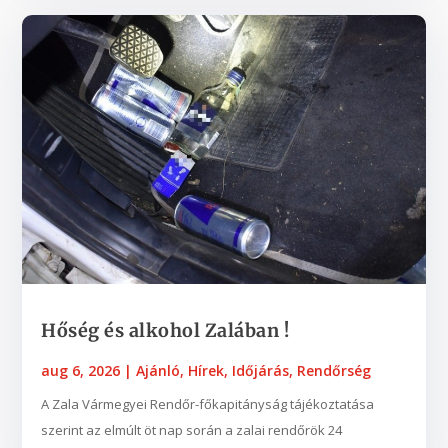
Hőség és alkohol Zalában !
aug 6, 2026
|
Ajánló
,
Hírek
,
Időjárás
,
Rendőrség
A Zala Vármegyei Rendőr-főkapitányság tájékoztatása
szerint az elmúlt öt nap során a zalai rendőrök 24