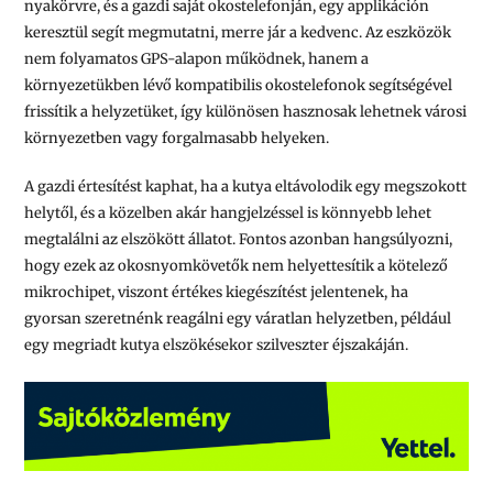
nyakörvre, és a gazdi saját okostelefonján, egy applikáción
keresztül segít megmutatni, merre jár a kedvenc. Az eszközök
nem folyamatos GPS-alapon működnek, hanem a
környezetükben lévő kompatibilis okostelefonok segítségével
frissítik a helyzetüket, így különösen hasznosak lehetnek városi
környezetben vagy forgalmasabb helyeken.
A gazdi értesítést kaphat, ha a kutya eltávolodik egy megszokott
helytől, és a közelben akár hangjelzéssel is könnyebb lehet
megtalálni az elszökött állatot. Fontos azonban hangsúlyozni,
hogy ezek az okosnyomkövetők nem helyettesítik a kötelező
mikrochipet, viszont értékes kiegészítést jelentenek, ha
gyorsan szeretnénk reagálni egy váratlan helyzetben, például
egy megriadt kutya elszökésekor szilveszter éjszakáján.