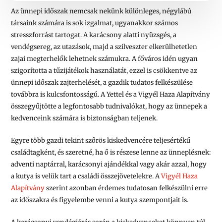
Az ünnepi időszak nemcsak nekünk különleges, négylábú
társaink számára is sok izgalmat, ugyanakkor számos
stresszforrást tartogat. A karácsony alatti nyüzsgés, a
vendégsereg, az utazások, majd a szilveszter elkerülhetetlen
zajai megterhelők lehetnek számukra. A főváros idén ugyan
szigorította a tűzijátékok használatát, ezzel is csökkentve az
ünnepi időszak zajterhelését, a gazdik tudatos felkészülése
továbbra is kulcsfontosságú. A Yettel és a Vigyél Haza Alapítvány
összegyűjtötte a legfontosabb tudnivalókat, hogy az ünnepek a
kedvenceink számára is biztonságban teljenek.
Egyre több gazdi tekint szőrös kiskedvencére teljesértékű
családtagként, és szeretné, ha ő is részese lenne az ünneplésnek:
adventi naptárral, karácsonyi ajándékkal vagy akár azzal, hogy
a kutya is velük tart a családi összejövetelekre. A
Vigyél Haza
Alapítvány
szerint azonban érdemes tudatosan felkészülni erre
az időszakra és figyelembe venni a kutya szempontjait is.