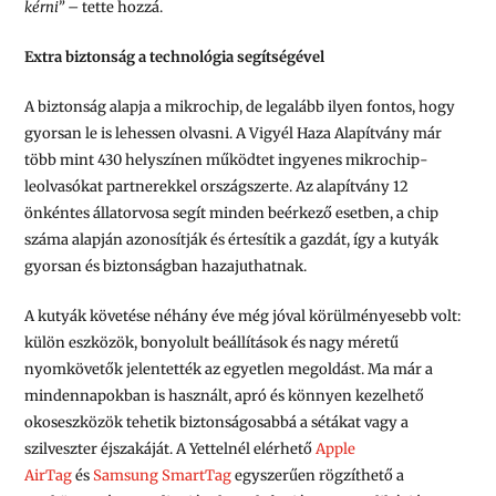
kérni”
– tette hozzá.
Extra biztonság a technológia segítségével
A biztonság alapja a mikrochip, de legalább ilyen fontos, hogy
gyorsan le is lehessen olvasni. A Vigyél Haza Alapítvány már
több mint 430 helyszínen működtet ingyenes mikrochip-
leolvasókat partnerekkel országszerte. Az alapítvány 12
önkéntes állatorvosa segít minden beérkező esetben, a chip
száma alapján azonosítják és értesítik a gazdát, így a kutyák
gyorsan és biztonságban hazajuthatnak.
A kutyák követése néhány éve még jóval körülményesebb volt:
külön eszközök, bonyolult beállítások és nagy méretű
nyomkövetők jelentették az egyetlen megoldást. Ma már a
mindennapokban is használt, apró és könnyen kezelhető
okoseszközök tehetik biztonságosabbá a sétákat vagy a
szilveszter éjszakáját. A Yettelnél elérhető
Apple
AirTag
és
Samsung SmartTag
egyszerűen rögzíthető a