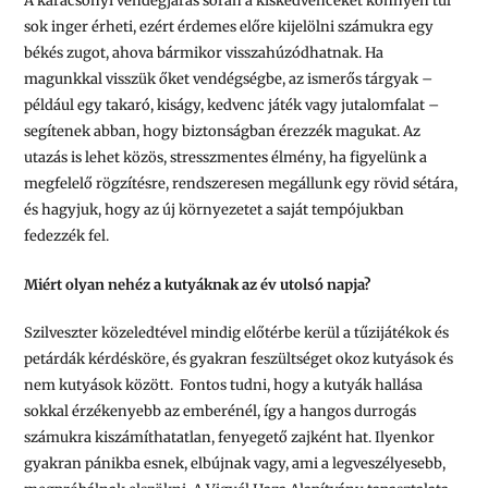
A karácsonyi vendégjárás során a kiskedvenceket könnyen túl
sok inger érheti, ezért érdemes előre kijelölni számukra egy
békés zugot, ahova bármikor visszahúzódhatnak. Ha
magunkkal visszük őket vendégségbe, az ismerős tárgyak –
például egy takaró, kiságy, kedvenc játék vagy jutalomfalat –
segítenek abban, hogy biztonságban érezzék magukat. Az
utazás is lehet közös, stresszmentes élmény, ha figyelünk a
megfelelő rögzítésre, rendszeresen megállunk egy rövid sétára,
és hagyjuk, hogy az új környezetet a saját tempójukban
fedezzék fel.
Miért olyan nehéz a kutyáknak az év utolsó napja?
Szilveszter közeledtével mindig előtérbe kerül a tűzijátékok és
petárdák kérdésköre, és gyakran feszültséget okoz kutyások és
nem kutyások között. Fontos tudni, hogy a kutyák hallása
sokkal érzékenyebb az emberénél, így a hangos durrogás
számukra kiszámíthatatlan, fenyegető zajként hat. Ilyenkor
gyakran pánikba esnek, elbújnak vagy, ami a legveszélyesebb,