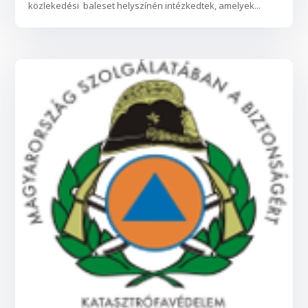
közlekedési baleset helyszínén intézkedtek, amelyek...