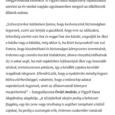
megpróbálnak elszökni. A Vigyél Haza Alapítvány tapasztalata
szerint az év utolsó napján ugrásszerűen megnő az elkóborolt
állatok száma.
„
Szilveszterkor különösen fontos, hogy kedvenceink biztonságban
legyenek, ezért azt kérjük a gazdiktól, hogy erre az időszakra,
lehetőség szerint este hat és reggel hat óra között, engedjék be őket
a házba vagy a lakásba, még akkor is, ha kinti kutyusokról van szó.
Fontos, hogy kiszámítható és biztonságos környezetet teremtsünk,
érdemes egy csendes kuckót kialakítani, ahova visszahúzódhatnak.
Az is sokat segít, ha már napközben lefárasztjuk őket egy hosszabb
sétával, természetesen pórázon, így a későbbi zajokra kevésbé
reagálnak idegesen. Ellenőrizzük, hogy a nyakörvön mindig legyen
biléta elérhetőséggel, valamint, hogy a mikrochip adatai
naprakészek legyenek, amit az állatorvosnál könnyen
megtehetünk”
– hangsúlyozza
Óvári András
, a Vigyél Haza
Alapítvány alapítója. „
A tűzijátékok idején pedig a behúzott
függöny, egy kis zene vagy tévéhang is segíthet tompítani a külső
zajokat, ha pedig a szorongás erős, érdemes szakember tanácsát