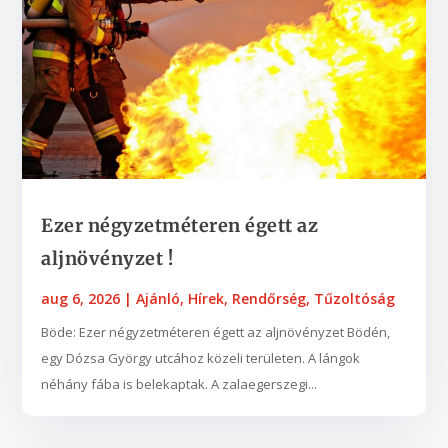
Ezer négyzetméteren égett az
aljnövényzet !
aug 6, 2026
|
Ajánló
,
Hírek
,
Rendőrség
,
Tűzoltóság
Böde: Ezer négyzetméteren égett az aljnövényzet Bödén,
egy Dózsa György utcához közeli területen. A lángok
néhány fába is belekaptak. A zalaegerszegi...