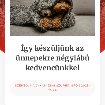
Így készüljünk az
ünnepekre négylábú
kedvencünkkel
SZERZŐ:
NAGYKANIZSAI SZUPERINFÓ
|
2025-
12-24