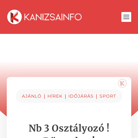
|
|
|
AJÁNLÓ
HÍREK
IDŐJÁRÁS
SPORT
Nb 3 Osztályozó !