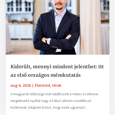
Kiderült, mennyi mindent jelenthet: itt
az első országos mémkutatás
aug 6, 2026
|
Életmód
,
Hírek
A magyarok többsége már találkozott a neten a rollerest
megtámadó nyúllal vagy a hátsó ülésen csodálkozó
kislánnyal, mégsem biztos, hogy ezek ugyanazt...