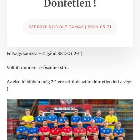
Döntetlen !
SZERZŐ:
RUDOLF TAMÁS
|
2026-05-31
Fc Nagykanizsa – Cigánd SE 2-2 ( 2-1 )
Volt itt minden , esőszünet stb…
Az elsö félidöben még 2-1 vezzettünk aztán döntetlen lett a vége
!