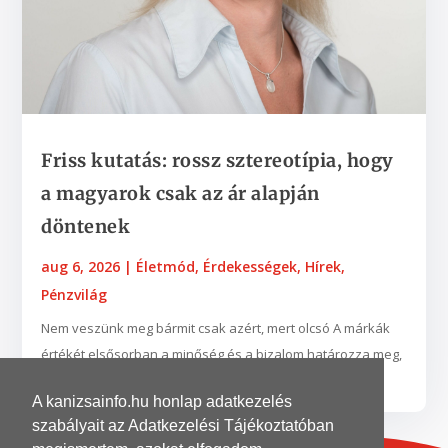
Friss kutatás: rossz sztereotípia, hogy
a magyarok csak az ár alapján
döntenek
aug 6, 2026
|
Életmód
,
Érdekességek
,
Hírek
,
Pénzvilág
Nem veszünk meg bármit csak azért, mert olcsó A márkák
értékét elsősorban a minőség és a bizalom határozza meg,
a hűség pedig leginkább a vásárlási...
A kanizsainfo.hu honlap adatkezelés
szabályait az Adatkezelési Tájékoztatóban