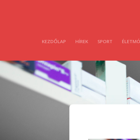
KEZDŐLAP
HÍREK
SPORT
ÉLETM