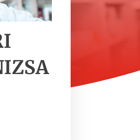
I
IZSA