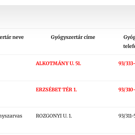
ertár neve
Gyógyszertár címe
Gyóg
tele
ALKOTMÁNY U. 51.
93/333
ERZSÉBET TÉR 1.
93/310
nyszarvas
ROZGONYI U. 1.
93/311-