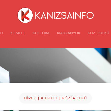
ÓD
KIEMELT
KULTÚRA
KIADVÁNYOK
KÖZÉRDEKŰ
|
|
HÍREK
KIEMELT
KÖZÉRDEKŰ