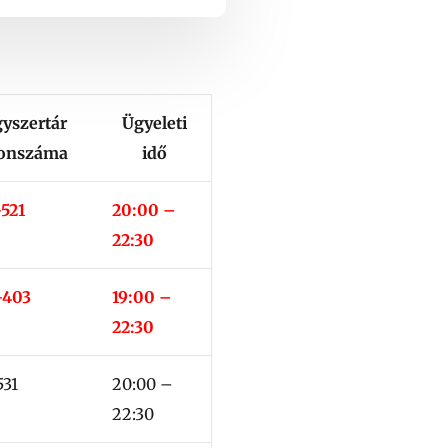
yszertár
Ügyeleti
fonszáma
idő
-521
20:00 –
22:30
-403
19:00 –
22:30
531
20:00 –
22:30