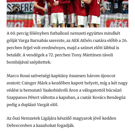
A 60. percig fölényben futballozó nemzeti együttes mindkét
gólját Varga Barnabás szerezte, az AEK Athén csatára előbb a 26.
percben fejjel volt eredményes, majd a szünet előtt lábbal is
betalált. A vendégek a 72. percben Tony Miettinen távoli
bombájával szépítettek.
Marco Rossi szövetségi kapitány összesen három újoncot
avatott: Csinger Márk a kezdőben kapott helyett, míg a két nagy
védést is bemutató Yaakobishvili Áron a válogatottól búcsúzó
Szappanos Pétert váltotta a kapuban, a csatár Kovács Bendegúz
pedig a duplázó Vargát elöl.
Az őszi Nemzetek Ligájára készülő magyarok jövő kedden
Debrecenben a kazahokat fogadják.