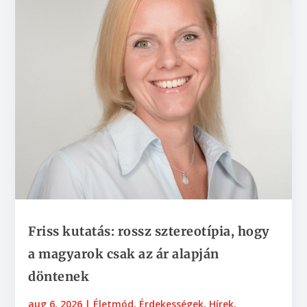
Friss kutatás: rossz sztereotípia, hogy
a magyarok csak az ár alapján
döntenek
aug 6, 2026
|
Életmód
,
Érdekességek
,
Hírek
,