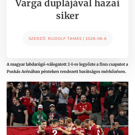
Varga duplájával hazai
siker
SZERZŐ:
RUDOLF TAMÁS
|
2026-06-6
A magyar labdarúgó-válogatott 2-1-re legyőzte a finn csapatot a
Puskás Arénában pénteken rendezett barátságos mérkőzésen.