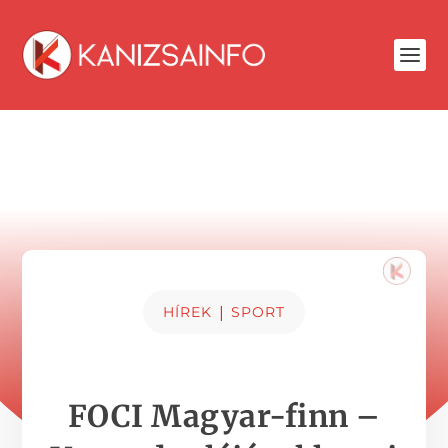
|
HÍREK
SPORT
FOCI Magyar-finn –