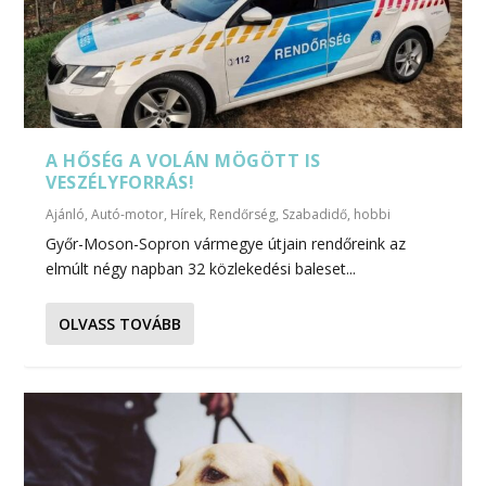
A HŐSÉG A VOLÁN MÖGÖTT IS
VESZÉLYFORRÁS!
Ajánló
,
Autó-motor
,
Hírek
,
Rendőrség
,
Szabadidő, hobbi
Győr-Moson-Sopron vármegye útjain rendőreink az
elmúlt négy napban 32 közlekedési baleset...
OLVASS TOVÁBB