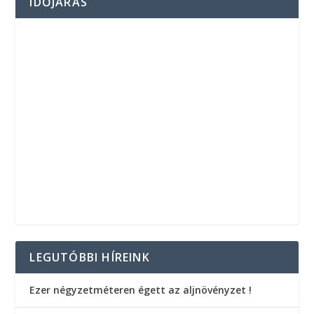
IDŐJÁRÁS
LEGUTÓBBI HÍREINK
Ezer négyzetméteren égett az aljnövényzet !