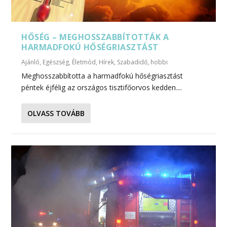
HŐSÉG – MEGHOSSZABBÍTOTTÁK A
HARMADFOKÚ HŐSÉGRIASZTÁST
Ajánló
,
Egészség
,
Életmód
,
Hírek
,
Szabadidő, hobbi
Meghosszabbította a harmadfokú hőségriasztást
péntek éjfélig az országos tisztifőorvos kedden....
OLVASS TOVÁBB