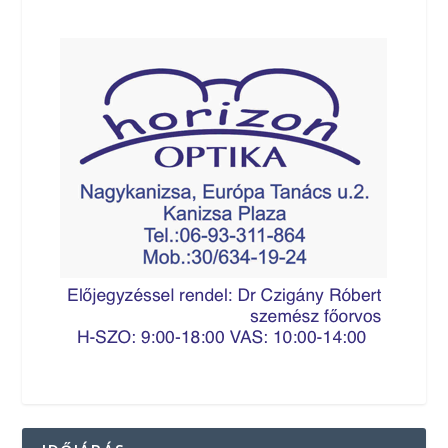
http://kanizsainfo.hu/wp-content/uploads/dr-suto.jpg