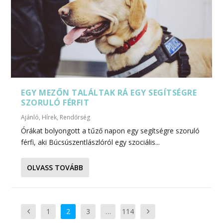
EGY MEZŐN TALÁLTAK RÁ EGY SEGÍTSÉGRE
SZORULÓ FÉRFIT
Ajánló
,
Hírek
,
Rendőrség
Órákat bolyongott a tűző napon egy segítségre szoruló
férfi, aki Búcsúszentlászlóról egy szociális...
OLVASS TOVÁBB
1
2
3
…
114