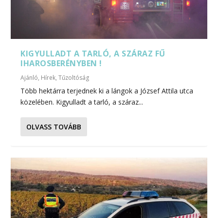
KIGYULLADT A TARLÓ, A SZÁRAZ FŰ
IHAROSBERÉNYBEN !
Ajánló
,
Hírek
,
Tűzoltóság
Több hektárra terjednek ki a lángok a József Attila utca
közelében. Kigyulladt a tarló, a száraz...
OLVASS TOVÁBB