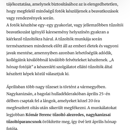
tájékoztatása, amelynek biztosításához az is elengedhetetlen,
hogy megfelelő minőségű fotók készüljenek a beavatkozások
vagy rendezvények során.
A fotók készítése egy-egy gyakorlat, vagy jellemzőbben tűzoltói
beavatkozást igénylő káresemény helyszínén gyakran a
kiérkező tűzoltókra hárul. A tűzoltók munkája során
természetesen mindenek előtt áll az emberi életek és vagyoni
javak mentése, amennyiben azonban lehetőségük adódik,
kollégáink kiválóbbnál kiválóbb felvételeket készítenek. „A
hónap fotóját” a készenléti szolgálatot ellátó tűzoltók által
készített képek közül választjuk ki.
Áprilisban több nagy tűzeset is történt a vármegyében.
Nagykanizsán, a bagolai hulladéklerakóban április 25-én
délben csaptak fel a lángok, amelyeket közel 20 óra
megfeszített oltás után sikerült megfékezni. A munkálatokat
legjobban
Kómár Ferenc tűzoltó alezredes, nagykanizsai
tűzoltóparancsnok
örökítette meg, így övé lett április hónap
fotója.