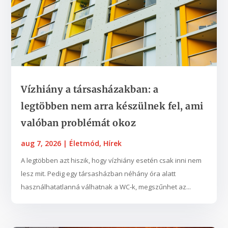
Vízhiány a társasházakban: a
legtöbben nem arra készülnek fel, ami
valóban problémát okoz
aug 7, 2026
|
Életmód
,
Hírek
A legtöbben azt hiszik, hogy vízhiány esetén csak inni nem
lesz mit. Pedig egy társasházban néhány óra alatt
használhatatlanná válhatnak a WC-k, megszűnhet az...