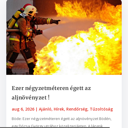
Ezer négyzetméteren égett az
aljnövényzet !
aug 6, 2026
|
Ajánló
,
Hírek
,
Rendőrség
,
Tűzoltóság
Böde: Ezer négyzetméteren égett az aljnövényzet Bödén,
egy Dózsa György utcához közeli területen. A lángok