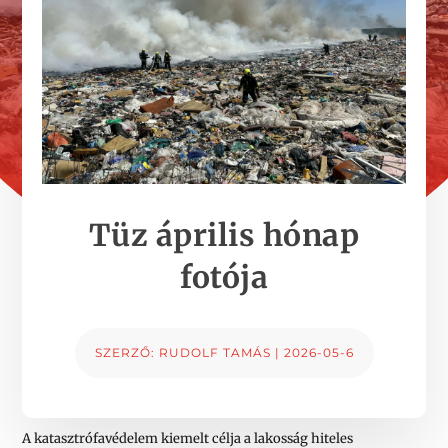
Tüz április hónap
fotója
SZERZŐ:
RUDOLF TAMÁS
|
2026-05-6
A katasztrófavédelem kiemelt célja a lakosság hiteles