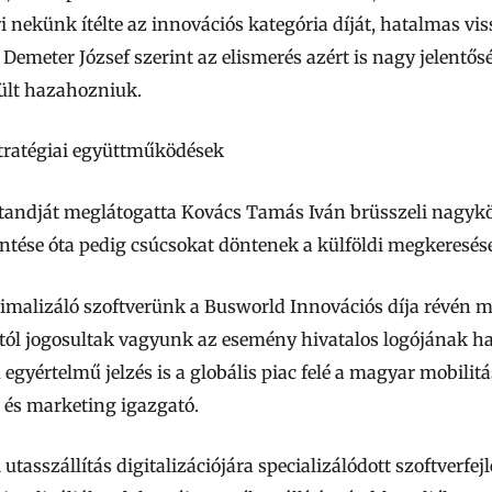
i nekünk ítélte az innovációs kategória díját, hatalmas vi
 Demeter József szerint az elismerés azért is nagy jelentős
ült hazahozniuk.
stratégiai együttműködések
tandját meglátogatta Kovács Tamás Iván brüsszeli nagykö
elentése óta pedig csúcsokat döntenek a külföldi megkeresése
ptimalizáló szoftverünk a Busworld Innovációs díja révén m
tól jogosultak vagyunk az esemény hivatalos logójának ha
egyértelmű jelzés is a globális piac felé a magyar mobilit
 és marketing igazgató.
utasszállítás digitalizációjára specializálódott szoftverfej