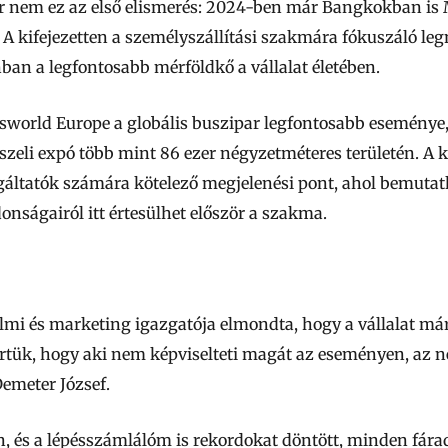
 nem ez az első elismerés: 2024-ben már Bangkokban is
g. A kifejezetten a személyszállítási szakmára fókuszáló l
ban a legfontosabb mérföldkő a vállalat életében.
sworld Europe a globális buszipar legfontosabb eseménye,
üsszeli expó több mint 86 ezer négyzetméteres területén. A 
olgáltatók számára kötelező megjelenési pont, ahol bemuta
onságairól itt értesülhet először a szakma.
lmi és marketing igazgatója elmondta, hogy a vállalat má
ertük, hogy aki nem képviselteti magát az eseményen, az n
emeter József.
n, és a lépésszámlálóm is rekordokat döntött, minden fárad