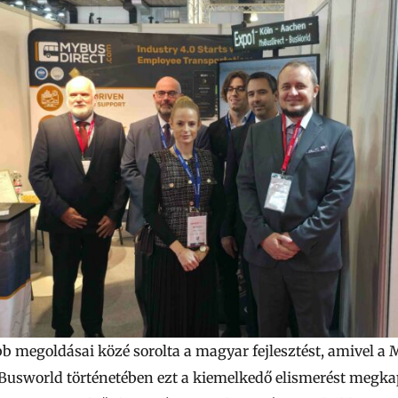
bb megoldásai közé sorolta a magyar fejlesztést, amivel a M
 Busworld történetében ezt a kiemelkedő elismerést megka