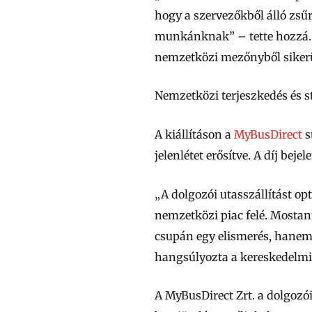
hogy a szervezőkből álló zsűr
munkánknak”
– tette hozzá.
nemzetközi mezőnyből siker
Nemzetközi terjeszkedés és 
A kiállításon a
MyBusDirect
s
jelenlétet erősítve. A díj bej
„A dolgozói utasszállítást o
nemzetközi piac felé. Mostan
csupán egy elismerés, hanem 
hangsúlyozta a kereskedelmi
A MyBusDirect Zrt. a dolgozói 