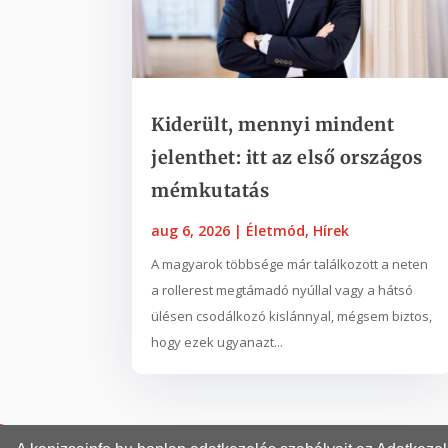
Kiderült, mennyi mindent
jelenthet: itt az első országos
mémkutatás
aug 6, 2026
|
Életmód
,
Hírek
A magyarok többsége már találkozott a neten
a rollerest megtámadó nyúllal vagy a hátsó
ülésen csodálkozó kislánnyal, mégsem biztos,
hogy ezek ugyanazt...