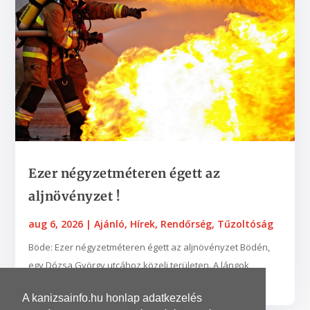
Ezer négyzetméteren égett az
aljnövényzet !
aug 6, 2026
|
Ajánló
,
Hírek
,
Rendőrség
,
Tűzoltóság
Böde: Ezer négyzetméteren égett az aljnövényzet Bödén,
egy Dózsa György utcához közeli területen. A lángok
néhány fába is belekaptak. A zalaegerszegi...
A kanizsainfo.hu honlap adatkezelés