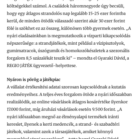
költségekkel számol. A családok háromnegyede úgy becsüli,
hogy egy átlagos strandolós nap legalább 15-25 ezer forintba
kerül, de minden ötödik válaszadó szerint akár 30 ezer forint
fölé is szökhet ez az összeg, különösen több gyermek esetén. „A
nyári eladásainkban is megmutatkozik a vízparti kikapcsolódás
népszerűsége: a strandjátékok, mint például a vízipisztolyok,
gumimatracok, úszógumik és homokozókészletek a szezonális
forgalom 8,5 százalékát teszik ki” – mondta el Gyaraki Dávid, a
REGIO JÁTÉK ügyvezető-helyettese.
Nyáron is pörög a játékpiac
A vállalat értékesítési adatai szorosan kapcsolódnak a kutatás
eredményeihez. A teljes éves forgalom ötöde a nyári időszakban
realizálódik, az online vásárlások átlagos kosárértéke ilyenkor
17.000 forint, míg áruházi vásárlások esetén 9.500 forint. „A
nyári időszakban megnő az élményalapú termékek iránti
kereslet, ilyenek a kerti medencék, a strand- és szabadtéri
játékok, valamint azok a társasjátékok, amiket könnyű