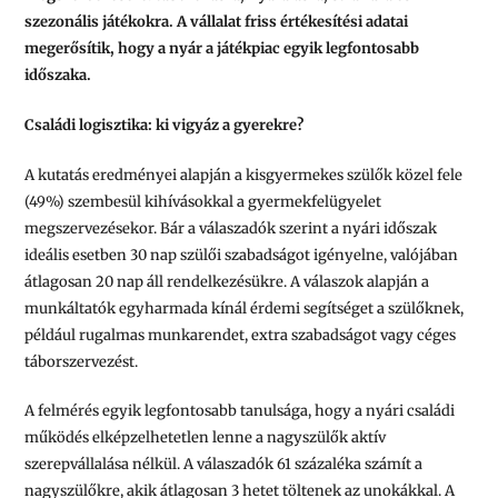
szezonális játékokra. A vállalat friss értékesítési adatai
megerősítik, hogy a nyár a játékpiac egyik legfontosabb
időszaka.
Családi logisztika: ki vigyáz a gyerekre?
A kutatás eredményei alapján a kisgyermekes szülők közel fele
(49%) szembesül kihívásokkal a gyermekfelügyelet
megszervezésekor. Bár a válaszadók szerint a nyári időszak
ideális esetben 30 nap szülői szabadságot igényelne, valójában
átlagosan 20 nap áll rendelkezésükre. A válaszok alapján a
munkáltatók egyharmada kínál érdemi segítséget a szülőknek,
például rugalmas munkarendet, extra szabadságot vagy céges
táborszervezést.
A felmérés egyik legfontosabb tanulsága, hogy a nyári családi
működés elképzelhetetlen lenne a nagyszülők aktív
szerepvállalása nélkül. A válaszadók 61 százaléka számít a
nagyszülőkre, akik átlagosan 3 hetet töltenek az unokákkal. A