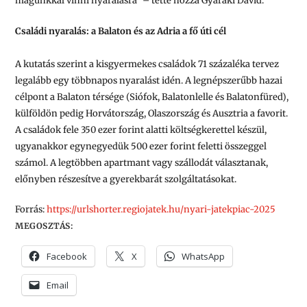
magunkkal vinni nyaralásra” – tette hozzá Gyaraki Dávid.
Családi nyaralás: a Balaton és az Adria a fő úti cél
A kutatás szerint a kisgyermekes családok 71 százaléka tervez
legalább egy többnapos nyaralást idén. A legnépszerűbb hazai
célpont a Balaton térsége (Siófok, Balatonlelle és Balatonfüred),
külföldön pedig Horvátország, Olaszország és Ausztria a favorit.
A családok fele 350 ezer forint alatti költségkerettel készül,
ugyanakkor egynegyedük 500 ezer forint feletti összeggel
számol. A legtöbben apartmant vagy szállodát választanak,
előnyben részesítve a gyerekbarát szolgáltatásokat.
Forrás:
https://urlshorter.regiojatek.hu/nyari-jatekpiac-2025
MEGOSZTÁS:
Facebook
X
WhatsApp
Email