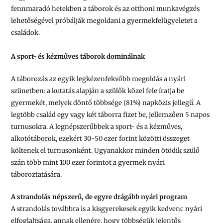
fennmaradó hetekben a táborok és az otthoni munkavégzés
lehetőségével próbálják megoldani a gyermekfelügyeletet a
családok.
A sport- és kézműves táborok dominálnak
A táborozás az egyik legkézenfekvőbb megoldás a nyári
szünetben: a kutatás alapján a szülők közel fele íratja be
gyermekét, melyek döntő többsége (81%) napközis jellegű. A
legtöbb család egy vagy két táborra fizet be, jellemzően 5 napos
turnusokra. A legnépszerűbbek a sport- és a kézműves,
alkotótáborok, ezekért 30-50 ezer forint közötti összeget
költenek el turnusonként. Ugyanakkor minden ötödik szülő
szán több mint 100 ezer forintot a gyermek nyári
táboroztatására.
A strandolás népszerű, de egyre drágább nyári program
A strandolás továbbra is a kisgyerekesek egyik kedvenc nyári
elfoglaltsága, annak ellenére, hogy többségük jelentős