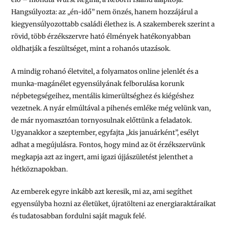
Hangsúlyozta: az „én-idő” nem önzés, hanem hozzájárul a
kiegyensúlyozottabb családi élethez is. A szakemberek szerint a
rövid, több érzékszervre ható élmények hatékonyabban
oldhatják a feszültséget, mint a rohanós utazások.
A mindig rohanó életvitel, a folyamatos online jelenlét és a
munka-magánélet egyensúlyának felborulása korunk
népbetegségeihez, mentális kimerültséghez és kiégéshez
vezetnek. A nyár elmúltával a pihenés emléke még velünk van,
de már nyomasztóan tornyosulnak előttünk a feladatok.
Ugyanakkor a szeptember, egyfajta „kis januárként”, esélyt
adhat a megújulásra. Fontos, hogy mind az öt érzékszervünk
megkapja azt az ingert, ami igazi újjászületést jelenthet a
hétköznapokban.
Az emberek egyre inkább azt keresik, mi az, ami segíthet
egyensúlyba hozni az életüket, újratölteni az energiaraktáraikat
és tudatosabban fordulni saját maguk felé.