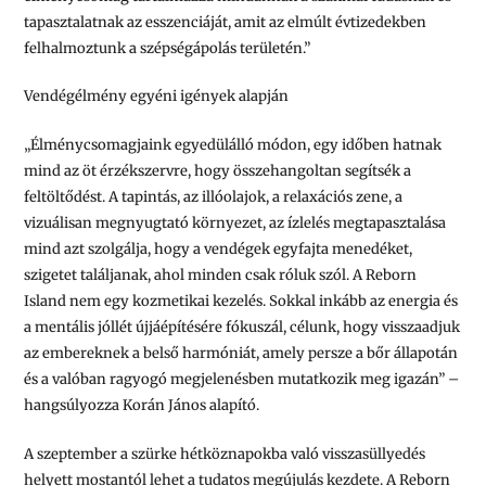
tapasztalatnak az esszenciáját, amit az elmúlt évtizedekben
felhalmoztunk a szépségápolás területén.”
Vendégélmény egyéni igények alapján
„Élménycsomagjaink egyedülálló módon, egy időben hatnak
mind az öt érzékszervre, hogy összehangoltan segítsék a
feltöltődést. A tapintás, az illóolajok, a relaxációs zene, a
vizuálisan megnyugtató környezet, az ízlelés megtapasztalása
mind azt szolgálja, hogy a vendégek egyfajta menedéket,
szigetet találjanak, ahol minden csak róluk szól. A Reborn
Island nem egy kozmetikai kezelés. Sokkal inkább az energia és
a mentális jóllét újjáépítésére fókuszál, célunk, hogy visszaadjuk
az embereknek a belső harmóniát, amely persze a bőr állapotán
és a valóban ragyogó megjelenésben mutatkozik meg igazán”
–
hangsúlyozza Korán János alapító.
A szeptember a szürke hétköznapokba való visszasüllyedés
helyett mostantól lehet a tudatos megújulás kezdete. A Reborn