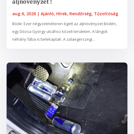
aljnövényzet !
aug 6, 2026
|
Ajánló
,
Hírek
,
Rendőrség
,
Tűzoltóság
Böde: Ezer négyzetméteren égett az aljnövényzet Bödén,
egy Dózsa György utcához közeli területen. A lángok
néhány fába is belekaptak. A zalaegerszegi...