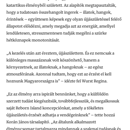
katartikus élményből született. Az alapítók megtapasztalták,
hogy a tudatosan összehangolt ingerek – illatok, hangok,
érintések – együttesen képesek egy olyan újjászületéssel felérő
állapotot előidézni, amely megadja azt az energiát, amellyel
lendületesen, stresszmentesen tudják megélni a szürke
hétköznapok monotonitását.
„A kezelés után azt éreztem, újjászülettem. És ez nemcsak a
különleges masszázsnak volt köszönhető, hanem a
környezetnek, az illatoknak, a hangoknak – az egész
atmoszférának. Azonnal tudtam, hogy ezt az érzést el kell
hoznunk Magyarországra is
” – idézte fel Wurst Regina.
„
Ez az élmény arra ispirált bennünket, hogy a külföldön
szerzett tudást kiegészítsük, továbbfejlesszük, és megalkossuk
saját Reborn Island koncepciónkat, amely a tökéletes
újjászületés érzését adhatja a vendégeinknek”
– tette hozzá
Korán János társalapító.
„Az általunk alkalmazott
élménycsomag tartalmazza mindannak a szakmai tudásnak és