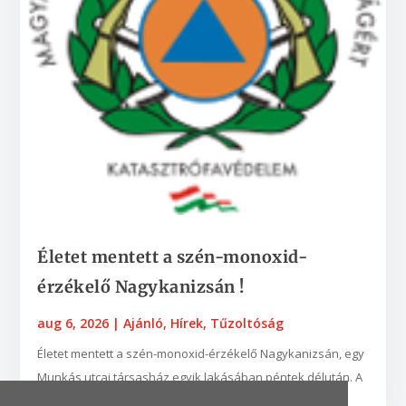
Életet mentett a szén-monoxid-
érzékelő Nagykanizsán !
aug 6, 2026
|
Ajánló
,
Hírek
,
Tűzoltóság
Életet mentett a szén-monoxid-érzékelő Nagykanizsán, egy
Munkás utcai társasház egyik lakásában péntek délután. A
készülék egy nyílt égésterű vízmelegítő...