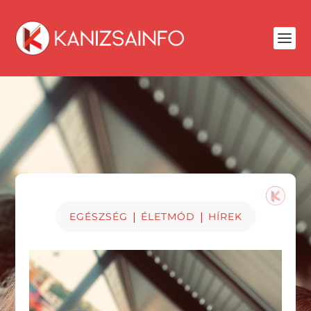
|
|
EGÉSZSÉG
ÉLETMÓD
HÍREK