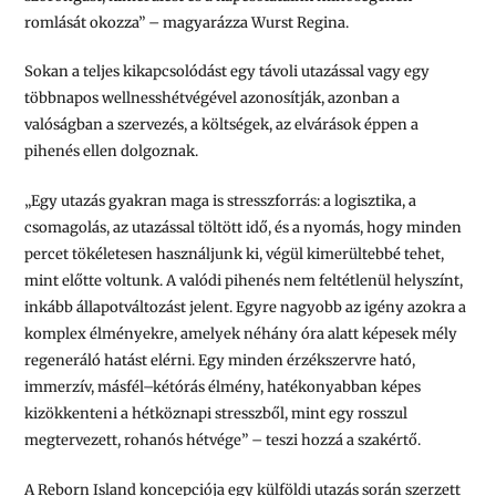
romlását okozza”
– magyarázza Wurst Regina.
Sokan a teljes kikapcsolódást egy távoli utazással vagy egy
többnapos wellnesshétvégével azonosítják, azonban a
valóságban a szervezés, a költségek, az elvárások éppen a
pihenés ellen dolgoznak.
„Egy utazás gyakran maga is stresszforrás: a logisztika, a
csomagolás, az utazással töltött idő, és a nyomás, hogy minden
percet tökéletesen használjunk ki, végül kimerültebbé tehet,
mint előtte voltunk. A valódi pihenés nem feltétlenül helyszínt,
inkább állapotváltozást jelent. Egyre nagyobb az igény azokra a
komplex élményekre, amelyek néhány óra alatt képesek mély
regeneráló hatást elérni.
E
gy minden érzékszervre ható,
immerzív, másfél
–
kétórás élmény, hatékonyabban képes
kizökkenteni a hétköznapi stresszből, mint egy rosszul
megtervezett, rohanós hétvége”
– teszi hozzá a szakértő.
A Reborn Island koncepciója egy külföldi utazás során szerzett