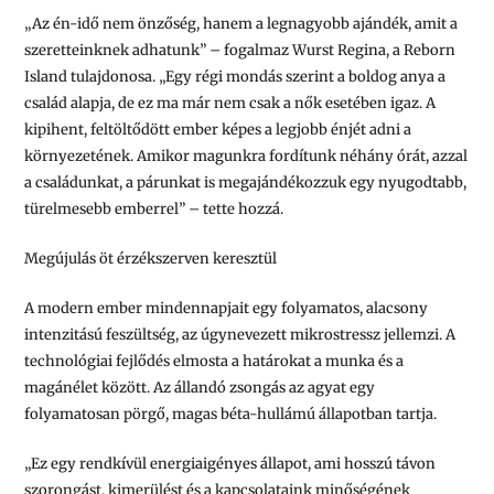
„Az én-idő nem önzőség, hanem a legnagyobb ajándék, amit a
szeretteinknek adhatunk”
– fogalmaz Wurst Regina, a Reborn
Island tulajdonosa. „
Egy régi mondás szerint a boldog anya a
család alapja, de ez ma már nem csak a nők esetében igaz. A
kipihent, feltöltődött ember képes a legjobb énjét adni a
környezetének. Amikor magunkra fordítunk néhány órát, azzal
a családunkat, a párunkat is megajándékozzuk egy nyugodtabb,
türelmesebb emberrel”
– tette hozzá.
Megújulás öt érzékszerven keresztül
A modern ember mindennapjait egy folyamatos, alacsony
intenzitású feszültség, az úgynevezett mikrostressz jellemzi. A
technológiai fejlődés elmosta a határokat a munka és a
magánélet között. Az állandó zsongás az agyat egy
folyamatosan pörgő, magas béta-hullámú állapotban tartja.
„
Ez egy rendkívül energiaigényes állapot, ami hosszú távon
szorongást, kimerülést és a kapcsolataink minőségének