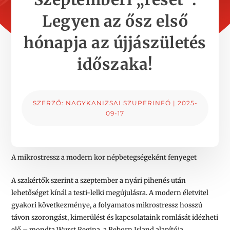
Legyen az ősz első
hónapja az újjászületés
időszaka!
SZERZŐ:
NAGYKANIZSAI SZUPERINFÓ
|
2025-
09-17
A mikrostressz a modern kor népbetegségeként fenyeget
A szakértők szerint a szeptember a nyári pihenés után
lehetőséget kínál a testi-lelki megújulásra. A modern életvitel
gyakori következménye, a folyamatos mikrostressz hosszú
távon szorongást, kimerülést és kapcsolataink romlását idézheti
elő – mondta Wurst Regina, a Reborn Island alapítója.