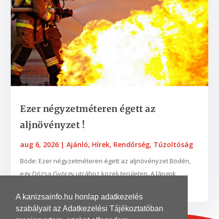
Ezer négyzetméteren égett az
aljnövényzet !
aug 6, 2026
|
Ajánló
,
Hírek
,
Rendőrség
,
Tűzoltóság
Böde: Ezer négyzetméteren égett az aljnövényzet Bödén,
egy Dózsa György utcához közeli területen. A lángok
néhány fába is belekaptak. A zalaegerszegi...
A kanizsainfo.hu honlap adatkezelés
szabályait az Adatkezelési Tájékoztatóban