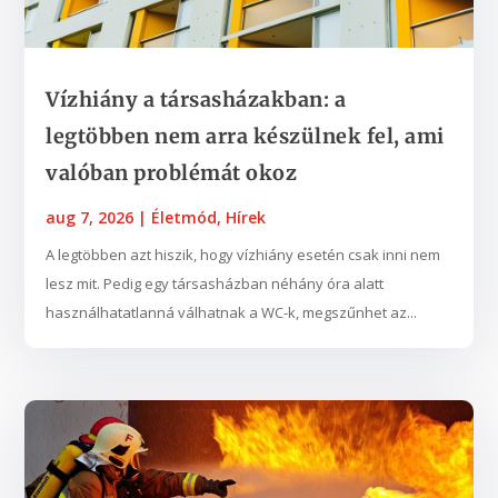
Vízhiány a társasházakban: a
legtöbben nem arra készülnek fel, ami
valóban problémát okoz
aug 7, 2026
|
Életmód
,
Hírek
A legtöbben azt hiszik, hogy vízhiány esetén csak inni nem
lesz mit. Pedig egy társasházban néhány óra alatt
használhatatlanná válhatnak a WC-k, megszűnhet az...