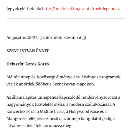
Jegyek elérhetőek:
https://oneticket.
hu/events/rock-legendak
Augusztus 20-22. (csütörtöktől-szombatig)
SZENT ISTVÁN ÜNNEP
Helyszín: Karos Korzó
Méltó ünneplés, közösségi élmények és látványos programok
várják az érdeklődőket a Szent István-napokon.
Az államalapítás ünnepéhez kapcsolódó rendezvénysorozat a
hagyományok tiszteletét ötvözi a modern szórakozással. A
koncertek sorát a Midlife Crisis, a Hollywood Rose és a
Mangorise fellépése színesíti, az ünnepi hangulatot pedig a
látványos tűzijáték koronázza meg.