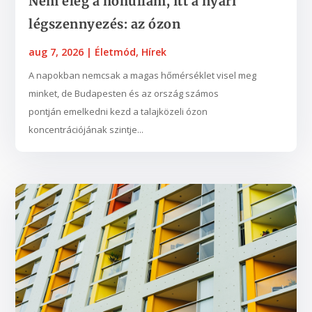
Nem elég a hőhullám, itt a nyári
légszennyezés: az ózon
aug 7, 2026
|
Életmód
,
Hírek
A napokban nemcsak a magas hőmérséklet visel meg
minket, de Budapesten és az ország számos
pontján emelkedni kezd a talajközeli ózon
koncentrációjának szintje...